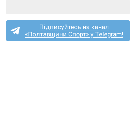
Підписуйтесь на канал
«Полтавщини Спорт» у Telegram!
Спортсмени з Полтавщини
здобули чотири медалі
на Кубку України з легкої
атлетики