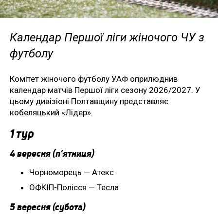
Календар Першої ліги жіночого ЧУ з
футболу
Комітет жіночого футболу УАФ оприлюднив
календар матчів Першої ліги сезону 2026/2027. У
цьому дивізіоні Полтавщину представляє
кобеляцький «Лідер».
1 тур
4 вересня (п’ятниця)
Чорноморець — Атекс
ОФКІП-Полісся — Тесла
5 вересня (субота)