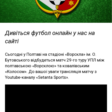
Дивіться футбол онлайн у нас на
сайті
Сьогодні у Полтаві на стадіоні «Ворскла» ім. О.
Бутовського відбудеться матч 29-го туру УПЛ між
полтавською «Ворсклою» та ковалівським
«Колосом». До вашої уваги трансляція матчу з
Youtube-каналу «Setanta Sports».