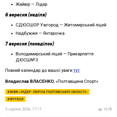
Жайвір — Лідер
6 вересня (неділя)
СДЮСШОР Ужгород — Житомирський ліцей
Надбужжя — Янтарочка
7 вересня (понеділок)
Володимирський ліцей — Прикарпаття
ДЮСШ№ 3
Повний календар до вашої уваги
тут
.
Владислав ВЛАСЕНКО
, «Полтавщина Спорт»
ЖФК «ЛІДЕР-ЗБІРНА ПОЛТАВСЬКОЇ ОБЛАСТІ»
ФУТБОЛ
5 серпня 2026, 17:17
1678