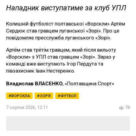
Нападник виступатиме за клуб УПЛ
Колишній футболіст полтавської «Ворскли» Артём
Сердюк став гравцем луганської «Зорі». Про це
повідомляє пресслужба луганського «Зорі».
Артём став трётім гравцем, який після вильоту
«Ворскли» з УПЛ став гравцем «Зорі». Зараз у
команді вже виступають Ігор Пердута та
півзахисник Іван Нестеренко.
Владислав ВЛАСЕНКО
, «Полтавщина Спорт»
ВОРСКЛА
ЗОРЯ
ФУТБОЛ
7 серпня 2026, 12:11
78