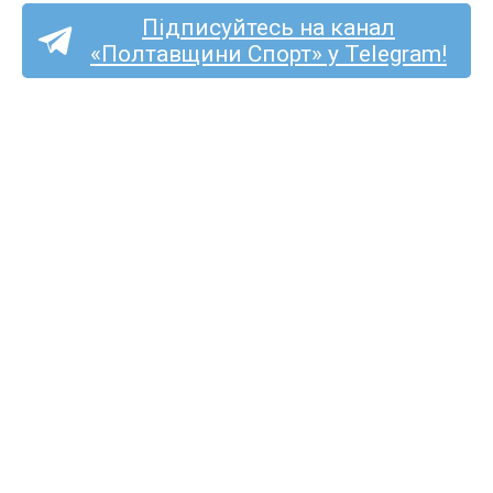
Підписуйтесь на канал
«Полтавщини Спорт» у Telegram!
«Полтаву» та «Фенікс-
Маріуполь» судитиме
Сергій Подригуля
з Луцька