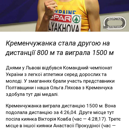
Кременчужанка стала другою на
дистанції 800 м та виграла 1500 м
Днями у Львові відбувся Командний чемпіонат
України з легкої атлетики серед дорослих та
молоді. У змаганнях брали участь представники
Полтавщини і наша Ольга Ляхова з Кременчука
здобула тут дві медалі.
Кременчужанка виграла дистанцію 1500 м. Вона
подолала дистанцію за 4:26,04. Друге місце тут
посіла киянка Вікторія Ковба (час — 4:28,17). Третє
місце в іншої киянки Анастасії Прокудіної (час —