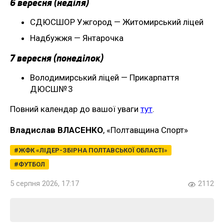
6 вересня (неділя)
СДЮСШОР Ужгород — Житомирський ліцей
Надбужжя — Янтарочка
7 вересня (понеділок)
Володимирський ліцей — Прикарпаття
ДЮСШ№ 3
Повний календар до вашої уваги
тут
.
Владислав ВЛАСЕНКО
, «Полтавщина Спорт»
ЖФК «ЛІДЕР-ЗБІРНА ПОЛТАВСЬКОЇ ОБЛАСТІ»
ФУТБОЛ
5 серпня 2026, 17:17
2112