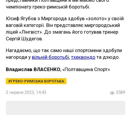
чемпіонату греко-римській боротьбі.
Юсиф Ягубов з Миргорода здобув «золото» у своїй
ваговій категорії. Він представляє миргородський
ліцей «Лінгвіст». До змагань його готував тренер
Сергій Шудегов.
Нагадаємо, що так само наші спортсмени здобули
нагороди у
вільній боротьбі
,
тхеквондо
та дзюдо.
Владислав ВЛАСЕНКО
, «Полтавщина Спорт»
ГРЕКО-РИМСЬКА БОРОТЬБА
2 червня 2023, 14:43
3589