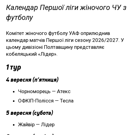
Календар Першої ліги жіночого ЧУ з
футболу
Комітет жіночого футболу УАФ оприлюднив
календар матчів Першої ліги сезону 2026/2027. У
цьому дивізіоні Полтавщину представляє
кобеляцький «Лідер».
1 тур
4 вересня (п’ятниця)
Чорноморець — Атекс
ОФКІП-Полісся — Тесла
5 вересня (субота)
Жайвір — Лідер