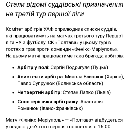
Стали відомі суддівські призначення
на третій тур першої ліги
Комітет арбітрів УАФ оприлюднив списки суддів,
які працюватимуть на матчах третього туру Першої
ліги ЧУ з футболу. СК «Полтава» у цьому турі в
гостях зіграє проти команди «Фенікс-Маріуполь».
На цьому матчі працюватиме така бригада арбітрів:
Арбітр у полі:
Сергій Подригуля (Луцьк)
Асистенти арбітра:
Микола Близнюк (Харків),
Павло Супрунюк (Волинська область)
Четвертий арбітр:
Степан Лапко (Львів)
Спостерігачка арбітражу:
Анастасія
Романюк (Івано-Франківськ)
Матч «Фенікс-Маріуполь» — «Полтава» відбудеться
у неділю дев’ятого серпня і почнеться о 16:00.