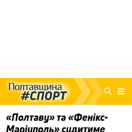
«Полтаву» та «Фенікс-
Маріуполь» судитиме