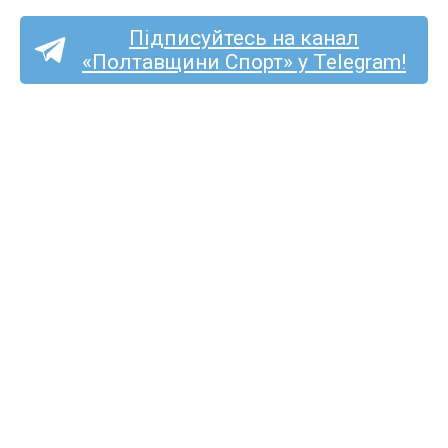
Підписуйтесь на канал
«Полтавщини Спорт» у Telegram!
Спортсмени з Полтавщини
здобули чотири медалі
на Кубку України з легкої
атлетики