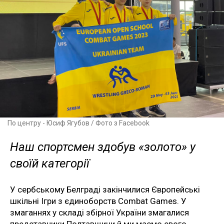
По центру - Юсиф Ягубов / Фото з Facebook
Наш спортсмен здобув «золото» у
своїй категорії
У сербському Белграді закінчилися Європейські
шкільні Ігри з єдиноборств Combat Games. У
змаганнях у складі збірної України змагалися
представники Полтавщини й ми маємо свого