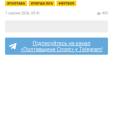
ПОЛТАВА
ПЕРША ЛІГА
ФУТБОЛ
7 серпня 2026, 09:41
493
Підписуйтесь на канал
«Полтавщини Спорт» у Telegram!
Перша ліга (жінки):
кобеляцький «Лідер»