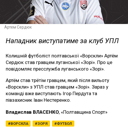
Артем Сердюк
Нападник виступатиме за клуб УПЛ
Колишній футболіст полтавської «Ворскли» Артём
Сердюк став гравцем луганської «Зорі». Про це
повідомляє пресслужба луганського «Зорі».
Артём став трётім гравцем, який після вильоту
«Ворскли» з УПЛ став гравцем «Зорі». Зараз у
команді вже виступають Ігор Пердута та
півзахисник Іван Нестеренко.
Владислав ВЛАСЕНКО
, «Полтавщина Спорт»
ВОРСКЛА
ЗОРЯ
ФУТБОЛ