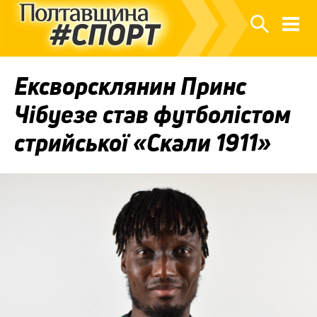
Ексворсклянин Принс
Чібуезе став футболістом
стрийської «Скали 1911»