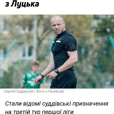
з Луцька
Сергій Подригуля / Фото з Facebook
Стали відомі суддівські призначення
на третій тур першої ліги