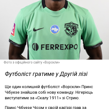
Фото з офіційного сайту «Ворскли»
Футболіст гратиме у Другій лізі
Ще один колишній футболіст «Ворскли» Принс
Чібуезе знайшов собі нову команду. Нігерієць
виступатиме за «Скалу 1911» зі Стрию.
Принс Чібуезе Чісом у своїй кар’єрі грав за