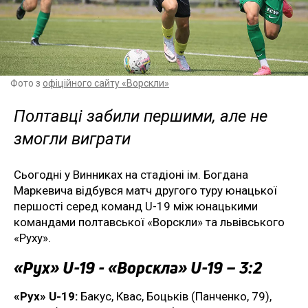
Фото з
офіційного сайту «Ворскли»
Полтавці забили першими, але не
змогли виграти
Сьогодні у Винниках на стадіоні ім. Богдана
Маркевича відбувся матч другого туру юнацької
першості серед команд U-19 між юнацькими
командами полтавської «Ворскли» та львівського
«Руху».
«Рух» U-19 - «Ворскла» U-19 – 3:2
«Рух» U-19:
Бакус, Квас, Боцьків (Панченко, 79),