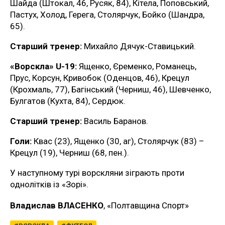
Шайда (Штокал, 46, Русяк, 84), Кітела, Поповський,
Пастух, Холод, Герега, Столярчук, Бойко (Шандра,
65).
Старший тренер:
Михайло Дячук-Ставицький.
«Ворскла» U-19:
Ященко, Єременко, Романець,
Прус, Корсун, Кривобок (Оденцов, 46), Крецул
(Крохмаль, 77), Багінський (Черниш, 46), Шевченко,
Булгатов (Кухта, 84), Сердюк.
Старший тренер:
Василь Баранов.
Голи:
Квас (23), Ященко (30, аг), Столярчук (83) –
Крецул (19), Черниш (68, пен.).
У наступному турі ворскляни зіграють проти
однолітків із «Зорі».
Владислав ВЛАСЕНКО
, «Полтавщина Спорт»