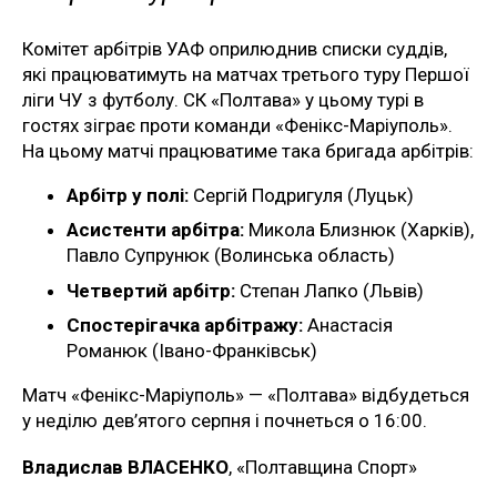
Комітет арбітрів УАФ оприлюднив списки суддів,
які працюватимуть на матчах третього туру Першої
ліги ЧУ з футболу. СК «Полтава» у цьому турі в
гостях зіграє проти команди «Фенікс-Маріуполь».
На цьому матчі працюватиме така бригада арбітрів:
Арбітр у полі:
Сергій Подригуля (Луцьк)
Асистенти арбітра:
Микола Близнюк (Харків),
Павло Супрунюк (Волинська область)
Четвертий арбітр:
Степан Лапко (Львів)
Спостерігачка арбітражу:
Анастасія
Романюк (Івано-Франківськ)
Матч «Фенікс-Маріуполь» — «Полтава» відбудеться
у неділю дев’ятого серпня і почнеться о 16:00.
Владислав ВЛАСЕНКО
, «Полтавщина Спорт»