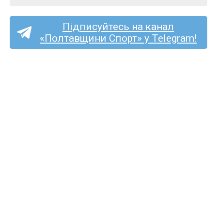
Підписуйтесь на канал
«Полтавщини Спорт» у Telegram!
Спортсмени з Полтавщини
здобули чотири медалі
на Кубку України з легкої
атлетики