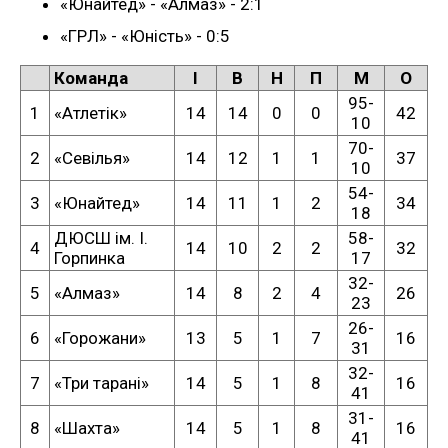
«Юнайтед» - «Алмаз» - 2:1
«ГРЛ» - «Юність» - 0:5
Команда
І
В
Н
П
М
О
95-
1
«Атлетік»
14
14
0
0
42
10
70-
2
«Севілья»
14
12
1
1
37
10
54-
3
«Юнайтед»
14
11
1
2
34
18
ДЮСШ ім. І.
58-
4
14
10
2
2
32
Горпинка
17
32-
5
«Алмаз»
14
8
2
4
26
23
26-
6
«Горожани»
13
5
1
7
16
31
32-
7
«Три тарані»
14
5
1
8
16
41
31-
8
«Шахта»
14
5
1
8
16
41