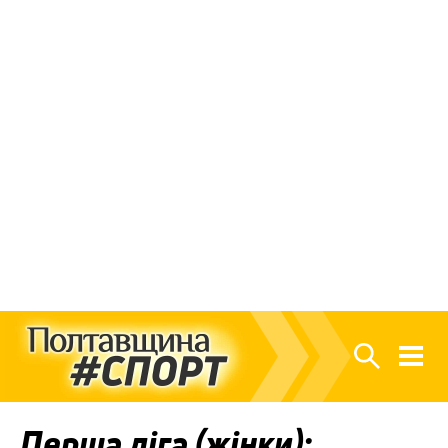
Перша ліга (жінки):