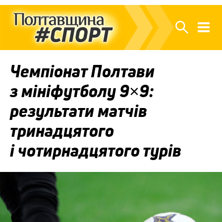
Чемпіонат Полтави
з мініфутболу 9×9:
результати матчів
тринадцятого
і чотирнадцятого турів