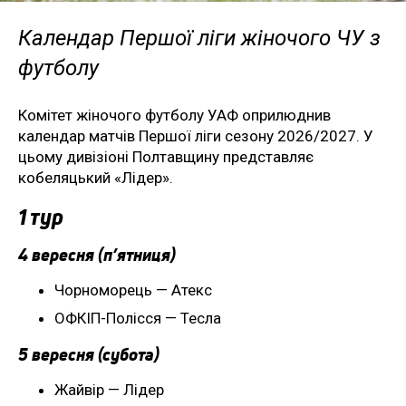
Календар Першої ліги жіночого ЧУ з
футболу
Комітет жіночого футболу УАФ оприлюднив
календар матчів Першої ліги сезону 2026/2027. У
цьому дивізіоні Полтавщину представляє
кобеляцький «Лідер».
1 тур
4 вересня (п’ятниця)
Чорноморець — Атекс
ОФКІП-Полісся — Тесла
5 вересня (субота)
Жайвір — Лідер