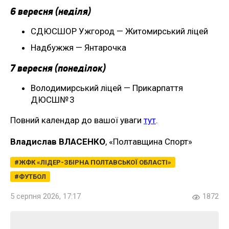
6 вересня (неділя)
СДЮСШОР Ужгород — Житомирський ліцей
Надбужжя — Янтарочка
7 вересня (понеділок)
Володимирський ліцей — Прикарпаття
ДЮСШ№ 3
Повний календар до вашої уваги
тут
.
Владислав ВЛАСЕНКО
, «Полтавщина Спорт»
ЖФК «ЛІДЕР-ЗБІРНА ПОЛТАВСЬКОЇ ОБЛАСТІ»
ФУТБОЛ
5 серпня 2026, 17:17
1872