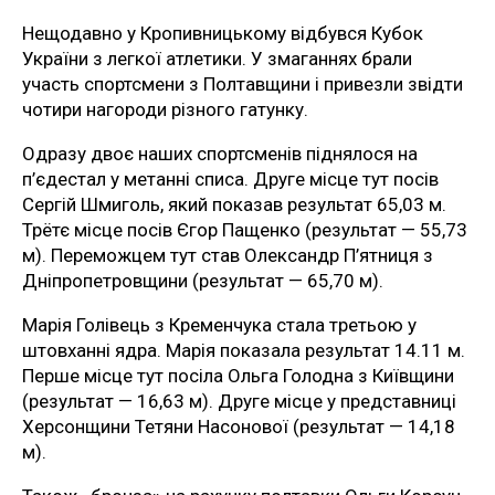
Нещодавно у Кропивницькому відбувся Кубок
України з легкої атлетики. У змаганнях брали
участь спортсмени з Полтавщини і привезли звідти
чотири нагороди різного гатунку.
Одразу двоє наших спортсменів піднялося на
п’єдестал у метанні списа. Друге місце тут посів
Сергій Шмиголь, який показав результат 65,03 м.
Трётє місце посів Єгор Пащенко (результат — 55,73
м). Переможцем тут став Олександр П’ятниця з
Дніпропетровщини (результат — 65,70 м).
Марія Голівець з Кременчука стала третьою у
штовханні ядра. Марія показала результат 14.11 м.
Перше місце тут посіла Ольга Голодна з Київщини
(результат — 16,63 м). Друге місце у представниці
Херсонщини Тетяни Насонової (результат — 14,18
м).