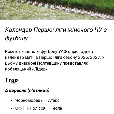
Календар Першої ліги жіночого ЧУ з
футболу
Комітет жіночого футболу УАФ оприлюднив
календар матчів Першої ліги сезону 2026/2027. У
цьому дивізіоні Полтавщину представляє
кобеляцький «Лідер».
1 тур
4 вересня (п’ятниця)
Чорноморець — Атекс
ОФКІП-Полісся — Тесла