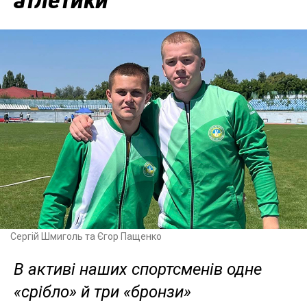
атлетики
Сергій Шмиголь та Єгор Пащенко
В активі наших спортсменів одне
«срібло» й три «бронзи»