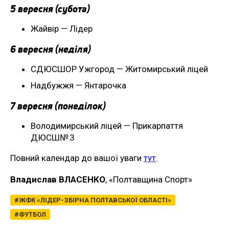
5 вересня (субота)
Жайвір — Лідер
6 вересня (неділя)
СДЮСШОР Ужгород — Житомирський ліцей
Надбужжя — Янтарочка
7 вересня (понеділок)
Володимирський ліцей — Прикарпаття
ДЮСШ№ 3
Повний календар до вашої уваги
тут
.
Владислав ВЛАСЕНКО
, «Полтавщина Спорт»
ЖФК «ЛІДЕР-ЗБІРНА ПОЛТАВСЬКОЇ ОБЛАСТІ»
ФУТБОЛ