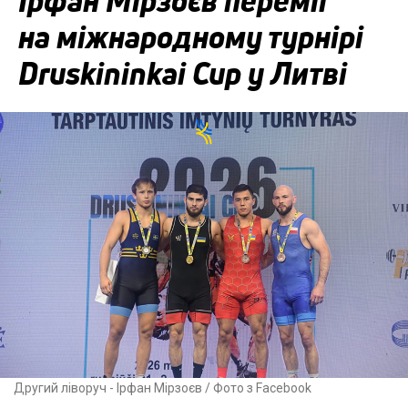
Ірфан Мірзоєв переміг
на міжнародному турнірі
Druskininkai Cup у Литві
Другий ліворуч - Ірфан Мірзоєв / Фото з Facebook