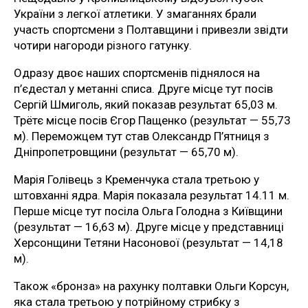
України з легкої атлетики. У змаганнях брали
участь спортсмени з Полтавщини і привезли звідти
чотири нагороди різного гатунку.
Одразу двоє наших спортсменів піднялося на
п’єдестал у метанні списа. Друге місце тут посів
Сергій Шмиголь, який показав результат 65,03 м.
Трётє місце посів Єгор Пащенко (результат — 55,73
м). Переможцем тут став Олександр П’ятниця з
Дніпропетровщини (результат — 65,70 м).
Марія Голівець з Кременчука стала третьою у
штовханні ядра. Марія показала результат 14.11 м.
Перше місце тут посіла Ольга Голодна з Київщини
(результат — 16,63 м). Друге місце у представниці
Херсонщини Тетяни Насонової (результат — 14,18
м).
Також «бронза» на рахунку полтавки Ольги Корсун,
яка стала третьою у потрійному стрибку з