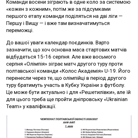
Команди восени зіграють в одне коло за системою
«кожен з кожним», потім же за підсумками
першого етапу команди поділяться на дві ліги —
Першу і Вищу — і вже там визначатимуться
переможці.
До вашої уваги календар поєдинків. Варто
зазначити, що хоч основна маса стартових матчів
відбудеться 15-16 серпня. Але вже восьмого
серпня «Олімпія» зіграє матч другого туру проти
полтавської команди «Колос Академія» U-19. Його
перенесли через те, що олімпійці в період другого
туру братимуть участь в Кубку України з футболу.
Це може бути актуально і для «Решетилівки», але їй
для цього треба ще пройти дніпровську «Ukrainian
Team» у кваліфікації.