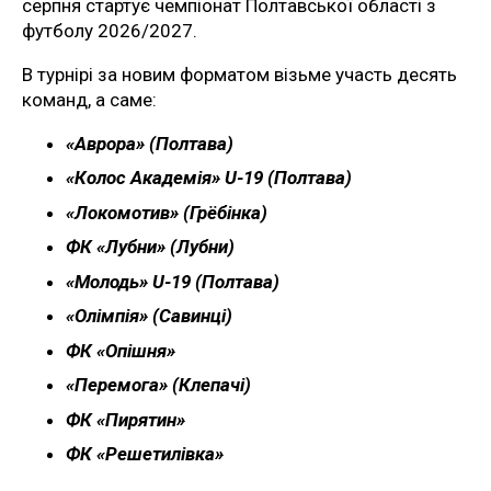
серпня стартує чемпіонат Полтавської області з
футболу 2026/2027.
В турнірі за новим форматом візьме участь десять
команд, а саме:
«Аврора» (Полтава)
«Колос Академія» U-19 (Полтава)
«Локомотив» (Грёбінка)
ФК «Лубни» (Лубни)
«Молодь» U-19 (Полтава)
«Олімпія» (Савинці)
ФК «Опішня»
«Перемога» (Клепачі)
ФК «Пирятин»
ФК «Решетилівка»