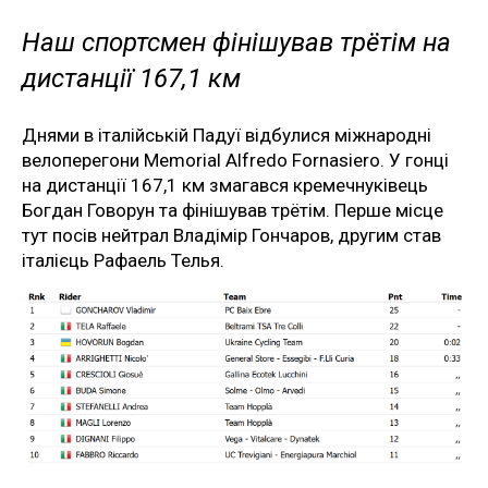
Наш спортсмен фінішував трётім на
дистанції 167,1 км
Днями в італійській Падуї відбулися міжнародні
велоперегони Memorial Alfredo Fornasiero. У гонці
на дистанції 167,1 км змагався кремечнуківець
Богдан Говорун та фінішував трётім. Перше місце
тут посів нейтрал Владімір Гончаров, другим став
італієць Рафаель Телья.