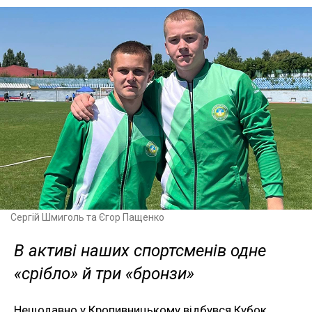
Сергій Шмиголь та Єгор Пащенко
В активі наших спортсменів одне
«срібло» й три «бронзи»
Нещодавно у Кропивницькому відбувся Кубок