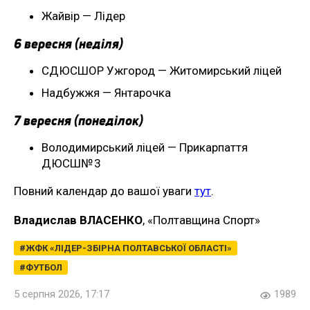
Жайвір — Лідер
6 вересня (неділя)
СДЮСШОР Ужгород — Житомирський ліцей
Надбужжя — Янтарочка
7 вересня (понеділок)
Володимирський ліцей — Прикарпаття
ДЮСШ№ 3
Повний календар до вашої уваги
тут
.
Владислав ВЛАСЕНКО
, «Полтавщина Спорт»
ЖФК «ЛІДЕР-ЗБІРНА ПОЛТАВСЬКОЇ ОБЛАСТІ»
ФУТБОЛ
5 серпня 2026, 17:17
1989