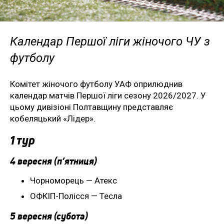
Календар Першої ліги жіночого ЧУ з
футболу
Комітет жіночого футболу УАФ оприлюднив
календар матчів Першої ліги сезону 2026/2027. У
цьому дивізіоні Полтавщину представляє
кобеляцький «Лідер».
1 тур
4 вересня (п’ятниця)
Чорноморець — Атекс
ОФКІП-Полісся — Тесла
5 вересня (субота)