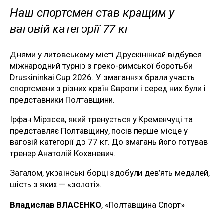
Наш спортсмен став кращим у
ваговій категорії 77 кг
Днями у литовському місті Друскінінкай відбувся
міжнародний турнір з греко-римської боротьби
Druskininkai Cup 2026. У змаганнях брали участь
спортсмени з різних країн Європи і серед них були і
представники Полтавщини.
Ірфан Мірзоєв, який тренується у Кременчуці та
представляє Полтавщину, посів перше місце у
ваговій категорії до 77 кг. До змагань його готував
тренер Анатолій Коханевич.
Загалом, українські борці здобули дев’ять медалей,
шість з яких — «золоті».
Владислав ВЛАСЕНКО
, «Полтавщина Спорт»