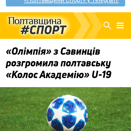
«Олімпія» з Савинців
розгромила полтавську
«Колос Академію» U-19