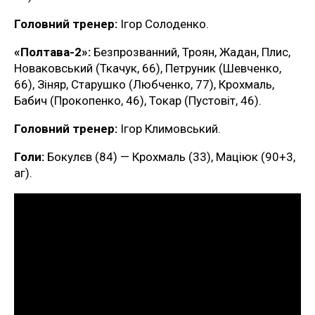
Головний тренер:
Ігор Солоденко.
«Полтава-2»:
Безпрозванний, Троян, Жадан, Плис,
Новаковський (Ткачук, 66), Петруник (Шевченко,
66), Зіняр, Старушко (Любченко, 77), Крохмаль,
Бабич (Прокопенко, 46), Токар (Пустовіт, 46).
Головний тренер:
Ігор Климовський.
Голи:
Бокулєв (84) — Крохмаль (33), Маціюк (90+3,
аг).