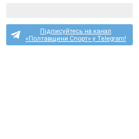
Підписуйтесь на канал
«Полтавщини Спорт» у Telegram!
Пряма трансляція матчу
«Пенуел» — «Полтава-2»
на «Полтавщині Спорт»