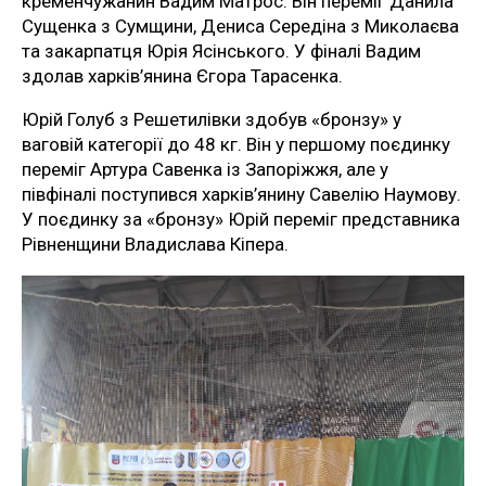
кременчужанин Вадим Матрос. Він переміг Данила
Сущенка з Сумщини, Дениса Середіна з Миколаєва
та закарпатця Юрія Ясінського. У фіналі Вадим
здолав харків’янина Єгора Тарасенка.
Юрій Голуб з Решетилівки здобув «бронзу» у
ваговій категорії до 48 кг. Він у першому поєдинку
переміг Артура Савенка із Запоріжжя, але у
півфіналі поступився харків’янину Савелію Наумову.
У поєдинку за «бронзу» Юрій переміг представника
Рівненщини Владислава Кіпера.