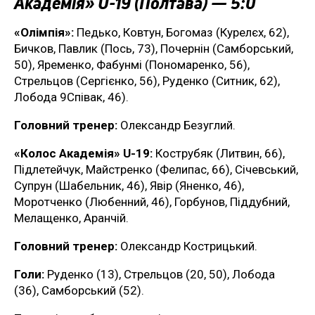
Академія» U-19 (Полтава) — 5:0
«Олімпія»:
Педько, Ковтун, Богомаз (Курелєх, 62),
Бичков, Павлик (Пось, 73), Почернін (Самборський,
50), Яременко, Фабунмі (Пономаренко, 56),
Стрельцов (Сергієнко, 56), Руденко (Ситник, 62),
Лобода 9Співак, 46).
Головний тренер:
Олександр Безуглий.
«Колос Академія» U-19:
Кострубяк (Литвин, 66),
Підлетейчук, Майстренко (Фелипас, 66), Січевський,
Супрун (Шабельник, 46), Явір (Яненко, 46),
Моротченко (Любенний, 46), Горбунов, Піддубний,
Мелащенко, Аранчій.
Головний тренер:
Олександр Кострицький.
Голи:
Руденко (13), Стрельцов (20, 50), Лобода
(36), Самборський (52).