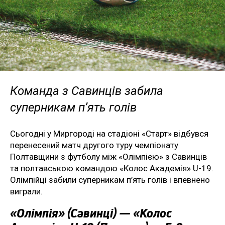
Команда з Савинців забила
суперникам п’ять голів
Сьогодні у Миргороді на стадіоні «Старт» відбувся
перенесений матч другого туру чемпіонату
Полтавщини з футболу між «Олімпією» з Савинців
та полтавською командою «Колос Академія» U-19.
Олімпійці забили суперникам п’ять голів і впевнено
виграли.
«Олімпія» (Савинці) — «Колос