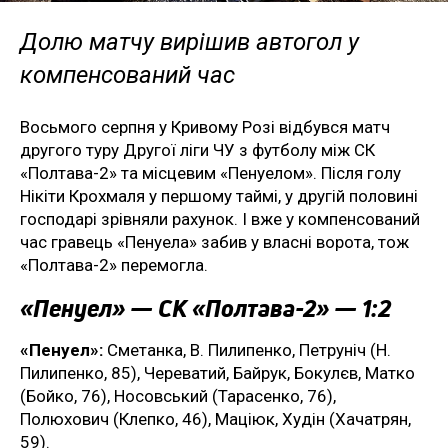
Долю матчу вирішив автогол у
компенсований час
Восьмого серпня у Кривому Розі відбувся матч
другого туру Другої ліги ЧУ з футболу між СК
«Полтава-2» та місцевим «Пенуелом». Після голу
Нікіти Крохмаля у першому таймі, у другій половині
господарі зрівняли рахунок. І вже у компенсований
час гравець «Пенуела» забив у власні ворота, тож
«Полтава-2» перемогла.
«Пенуел» — СК «Полтава-2» — 1:2
«Пенуел»:
Сметанка, В. Пилипенко, Петруніч (Н.
Пилипенко, 85), Череватий, Байрук, Бокулєв, Матко
(Бойко, 76), Носовський (Тарасенко, 76),
Полюхович (Клепко, 46), Маціюк, Худін (Хачатрян,
59).