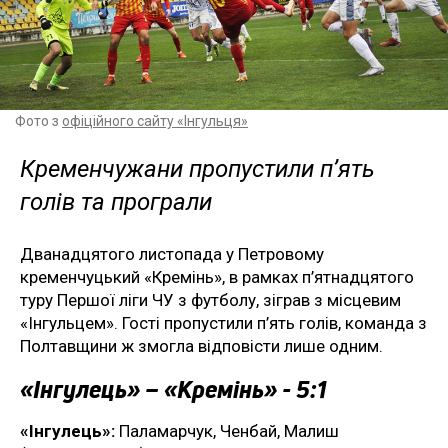
Фото з
офіційного сайту «Інгульця»
Кременчужани пропустили п’ять
голів та програли
Дванадцятого листопада у Петровому
кременчуцький «Кремінь», в рамках п’ятнадцятого
туру Першої ліги ЧУ з футболу, зіграв з місцевим
«Інгульцем». Гості пропустили п’ять голів, команда з
Полтавщини ж змогла відповісти лише одним.
«Інгулець» – «Кремінь» - 5:1
«Інгулець»:
Паламарчук, Ченбай, Малиш