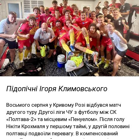
Підопічні Ігоря Климовського
Восьмого серпня у Кривому Розі відбувся матч
другого туру Другої ліги ЧУ з футболу між СК
«Полтава-2» та місцевим «Пенуелом». Після голу
Нікіти Крохмаля у першому таймі, у другій половині
полтавці подвоїли перевагу. В компенсований