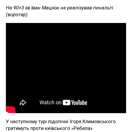
На 90+3 хв Іван Маціюк не реалізував пенальті
(воротар)
У наступному турі підопічні Ігоря Климовського
гратимуть проти київського «Ребела».