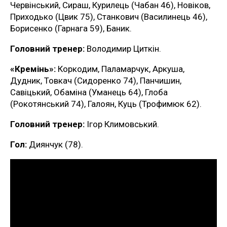
Червінський, Сираш, Курилець (Чабан 46), Новіков,
Приходько (Цвик 75), Станкович (Василинець 46),
Борисенко (Гарнага 59), Баник.
Головний тренер:
Володимир Циткін.
«Кремінь»:
Коркодим, Паламарчук, Аркуша,
Дудник, Товкач (Сидоренко 74), Панчишин,
Савіцький, Обаміна (Уманець 64), Глоба
(Рокотянський 74), Галоян, Куць (Трофимюк 62).
Головний тренер:
Ігор Климовський.
Гол:
Диянчук (78).