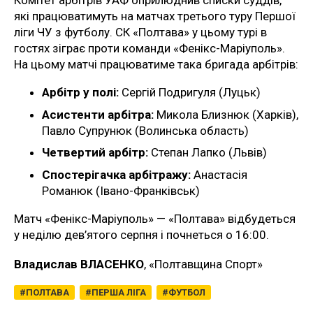
Комітет арбітрів УАФ оприлюднив списки суддів,
які працюватимуть на матчах третього туру Першої
ліги ЧУ з футболу. СК «Полтава» у цьому турі в
гостях зіграє проти команди «Фенікс-Маріуполь».
На цьому матчі працюватиме така бригада арбітрів:
Арбітр у полі:
Сергій Подригуля (Луцьк)
Асистенти арбітра:
Микола Близнюк (Харків),
Павло Супрунюк (Волинська область)
Четвертий арбітр:
Степан Лапко (Львів)
Спостерігачка арбітражу:
Анастасія
Романюк (Івано-Франківськ)
Матч «Фенікс-Маріуполь» — «Полтава» відбудеться
у неділю дев’ятого серпня і почнеться о 16:00.
Владислав ВЛАСЕНКО
, «Полтавщина Спорт»
ПОЛТАВА
ПЕРША ЛІГА
ФУТБОЛ