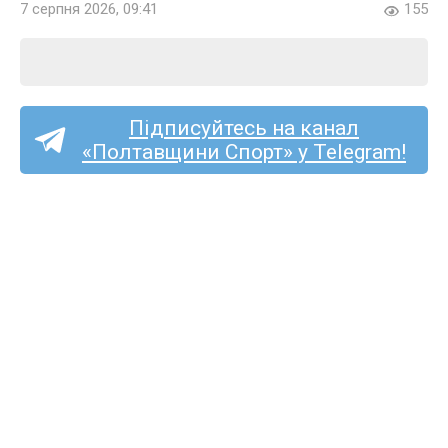
7 серпня 2026, 09:41
155
Підписуйтесь на канал
«Полтавщини Спорт» у Telegram!
Перша ліга (жінки):
кобеляцький «Лідер»
почне чемпіонат в гостях
у «Жайвора»