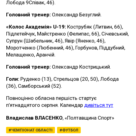
Лобода 9Співак, 46).
Головний тренер:
Олександр Безуглий.
«Колос Академія» U-19:
Кострубяк (Литвин, 66),
Підлетейчук, Майстренко (Фелипас, 66), Січевський,
Супрун (Шабельник, 46), Явір (Яненко, 46),
Моротченко (Любенний, 46), Горбунов, Піддубний,
Мелащенко, Аранчій.
Головний тренер:
Олександр Кострицький.
Голи:
Руденко (13), Стрельцов (20, 50), Лобода
(36), Самборський (52).
Повноцінно обласна першість стартує
п’ятнадцятого серпня. Календар
дивіться тут
Владислав ВЛАСЕНКО
, «Полтавщина Спорт»
ЧЕМПІОНАТ ОБЛАСТІ
ФУТБОЛ