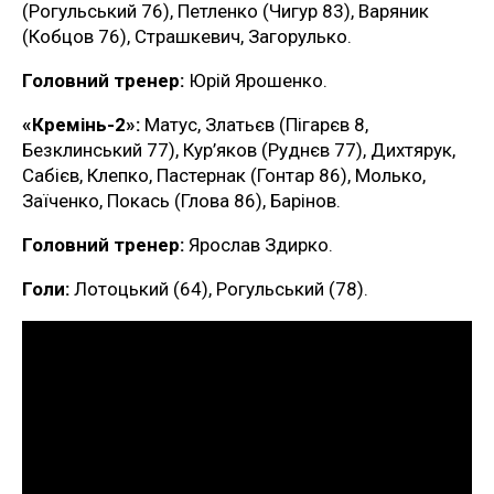
(Рогульський 76), Петленко (Чигур 83), Варяник
(Кобцов 76), Страшкевич, Загорулько.
Головний тренер:
Юрій Ярошенко.
«Кремінь-2»:
Матус, Златьєв (Пігарєв 8,
Безклинський 77), Кур’яков (Руднєв 77), Дихтярук,
Сабієв, Клепко, Пастернак (Гонтар 86), Молько,
Заїченко, Покась (Глова 86), Барінов.
Головний тренер:
Ярослав Здирко.
Голи:
Лотоцький (64), Рогульський (78).