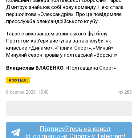
Колишній гравець полтавської «Ворскли» Тарас
Дмитрук знайшов собі нову команду. Нею стала
першолігова «Олександрія». Про це повідомляє
пресслужба олександрійського клубу.
Тарас є вихованцем волинського футболу.
Протягом кар’єри виступав за такі клуби, як
київське «Динамо», «Гірник-Спорт», «Минай».
Минулий сезон провів у полтавській «Ворсклі».
Владислав ВЛАСЕНКО
, «Полтавщина Спорт»
ФУТБОЛ
8 серпня 2026, 15:40
286
Підписуйтесь на канал
«Полтавщини Спорт» у Telegram!