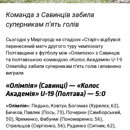
Команда з Савинців забила
суперникам п’ять голів
Сьогодні у Миргороді на стадіоні «Старт» відбувся
перенесений матч другого туру чемпіонату
Полтавщини з футболу між «Олімпією» з Савинців
та полтавською командою «Колос Академія» U-19.
Олімпійці забили суперникам п’ять голів і впевнено
виграли.
«Олімпія» (Савинці) — «Колос
Академія» U-19 (Полтава) — 5:0
«Олімпія»:
Педько, Ковтун, Богомаз (Курелєх, 62),
Бичков, Павлик (Пось, 73), Почернін (Самборський,
50), Яременко, Фабунмі (Пономаренко, 56),
Стрельцов (Сергієнко, 56), Руденко (Ситник, 62),