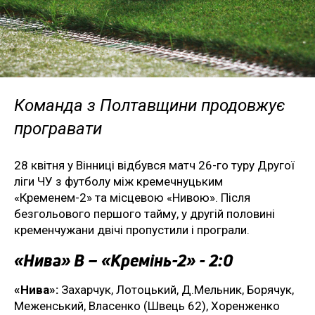
Команда з Полтавщини продовжує
програвати
28 квітня у Вінниці відбувся матч 26-го туру Другої
ліги ЧУ з футболу між кремечнуцьким
«Кременем-2» та місцевою «Нивою». Після
безгольового першого тайму, у другій половині
кременчужани двічі пропустили і програли.
«Нива» В – «Кремінь-2» - 2:0
«Нива»:
Захарчук, Лотоцький, Д.Мельник, Борячук,
Меженський, Власенко (Швець 62), Хоренженко