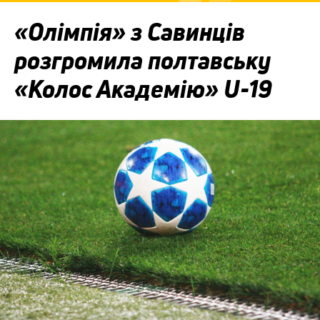
«Олімпія» з Савинців
розгромила полтавську
«Колос Академію» U-19