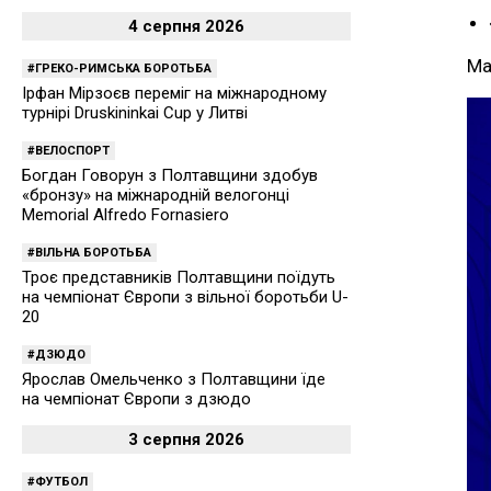
4 серпня 2026
Ма
ГРЕКО-РИМСЬКА БОРОТЬБА
Ірфан Мірзоєв переміг на міжнародному
турнірі Druskininkai Cup у Литві
ВЕЛОСПОРТ
Богдан Говорун з Полтавщини здобув
«бронзу» на міжнародній велогонці
Memorial Alfredo Fornasiero
ВІЛЬНА БОРОТЬБА
Троє представників Полтавщини поїдуть
на чемпіонат Європи з вільної боротьби U-
20
ДЗЮДО
Ярослав Омельченко з Полтавщини їде
на чемпіонат Європи з дзюдо
3 серпня 2026
ФУТБОЛ