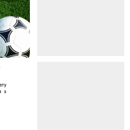
і
ату
я з