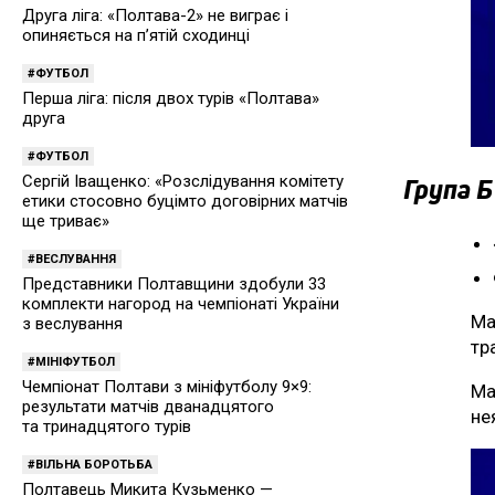
Друга ліга: «Полтава-2» не виграє і
опиняється на п’ятій сходинці
ФУТБОЛ
Перша ліга: після двох турів «Полтава»
друга
ФУТБОЛ
Група Б
Сергій Іващенко: «Розслідування комітету
етики стосовно буцімто договірних матчів
ще триває»
ВЕСЛУВАННЯ
Представники Полтавщини здобули 33
комплекти нагород на чемпіонаті України
Ма
з веслування
тр
МІНІФУТБОЛ
Чемпіонат Полтави з мініфутболу 9×9:
Ма
результати матчів дванадцятого
не
та тринадцятого турів
ВІЛЬНА БОРОТЬБА
Полтавець Микита Кузьменко —