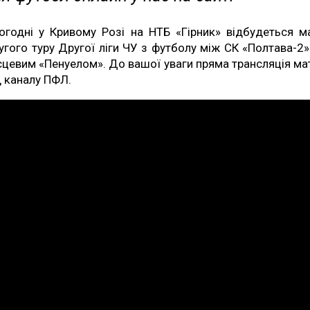
огодні у Кривому Розі на НТБ «Гірник» відбудеться м
угого туру Другої ліги ЧУ з футболу між СК «Полтава-2»
сцевим «Пенуелом». До вашої уваги пряма трансляція ма
д каналу ПФЛ.