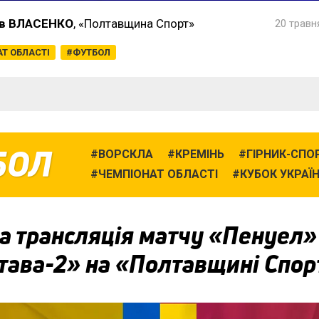
в ВЛАСЕНКО
, «Полтавщина Спорт»
20 травн
Т ОБЛАСТІ
ФУТБОЛ
БОЛ
ВОРСКЛА
КРЕМІНЬ
ГІРНИК-СПО
ЧЕМПІОНАТ ОБЛАСТІ
КУБОК УКРАЇ
а трансляція матчу «Пенуел
тава-2» на «Полтавщині Спор