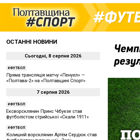
ФУТ
ОСТАННІ НОВИНИ
Чемпі
Сьогодні, 8 серпня 2026
резул
ФУТБОЛ
Пряма трансляція матчу «Пенуел» —
«Полтава-2» на «Полтавщині Спорт»
7 серпня 2026
ФУТБОЛ
Ексворсклянин Принс Чібуезе став
футболістом стрийської «Скали 1911»
ФУТБОЛ
Колишній ворсклянин Артём Сердюк став