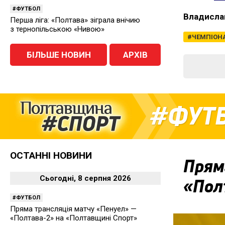
ФУТБОЛ
Владисла
Перша ліга: «Полтава» зіграла внічию
з тернопільською «Нивою»
ЧЕМПІОНА
БІЛЬШЕ НОВИН
АРХІВ
ФУТ
ОСТАННІ НОВИНИ
Прям
Сьогодні, 8 серпня 2026
«Пол
ФУТБОЛ
Пряма трансляція матчу «Пенуел» —
«Полтава-2» на «Полтавщині Спорт»