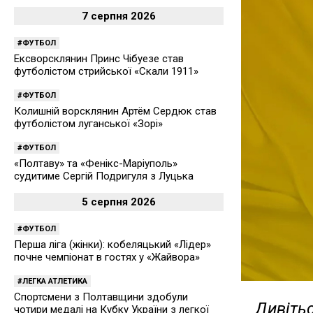
7 серпня 2026
ФУТБОЛ
Ексворсклянин Принс Чібуезе став
футболістом стрийської «Скали 1911»
ФУТБОЛ
Колишній ворсклянин Артём Сердюк став
футболістом луганської «Зорі»
ФУТБОЛ
«Полтаву» та «Фенікс-Маріуполь»
судитиме Сергій Подригуля з Луцька
5 серпня 2026
ФУТБОЛ
Перша ліга (жінки): кобеляцький «Лідер»
почне чемпіонат в гостях у «Жайвора»
ЛЕГКА АТЛЕТИКА
Спортсмени з Полтавщини здобули
Дивітьс
чотири медалі на Кубку України з легкої