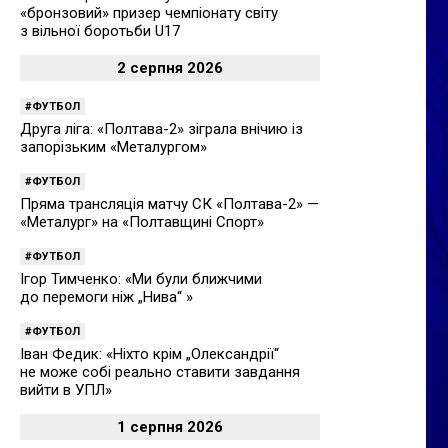
«бронзовий» призер чемпіонату світу
з вільної боротьби U17
2 серпня 2026
ФУТБОЛ
Друга ліга: «Полтава-2» зіграла внічию із
запорізьким «Металургом»
ФУТБОЛ
Пряма трансляція матчу СК «Полтава-2» —
«Металург» на «Полтавщині Спорт»
ФУТБОЛ
Ігор Тимченко: «Ми були ближчими
до перемоги ніж „Нива“ »
ФУТБОЛ
Іван Федик: «Ніхто крім „Олександрії“
не може собі реально ставити завдання
вийти в УПЛ»
1 серпня 2026