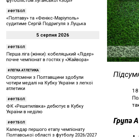
футболістом луганської «Зорі»
ФУТБОЛ
«Полтаву» та «Фенікс-Маріуполь»
судитиме Сергій Подригуля з Луцька
5 серпня 2026
ФУТБОЛ
Перша ліга (жінки): кобеляцький «Лідер»
почне чемпіонат в гостях у «Жайвора»
ЛЕГКА АТЛЕТИКА
Підсумк
Спортсмени з Полтавщини здобули
чотири медалі на Кубку України з легкої
атлетики
18
По
ФУТБОЛ
та
ФК «Решетилівка» дебютує в Кубку
України в неділю
Група А
ФУТБОЛ
Календар першого етапу чемпіонату
Полтавської області з футболу 2026/2027