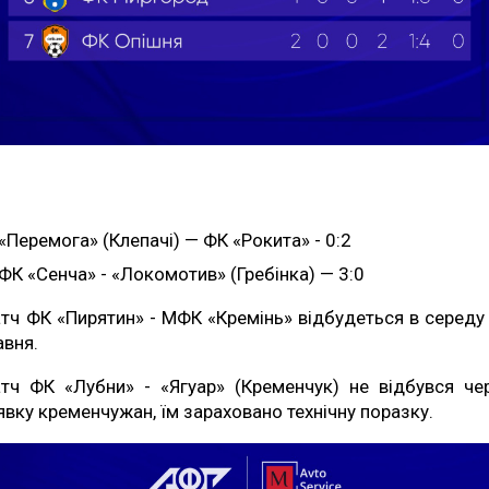
«Перемога» (Клепачі) — ФК «Рокита» - 0:2
ФК «Сенча» - «Локомотив» (Гребінка) — 3:0
тч ФК «Пирятин» - МФК «Кремінь» відбудеться в середу
авня.
тч ФК «Лубни» - «Ягуар» (Кременчук) не відбувся че
явку кременчужан, їм зараховано технічну поразку.