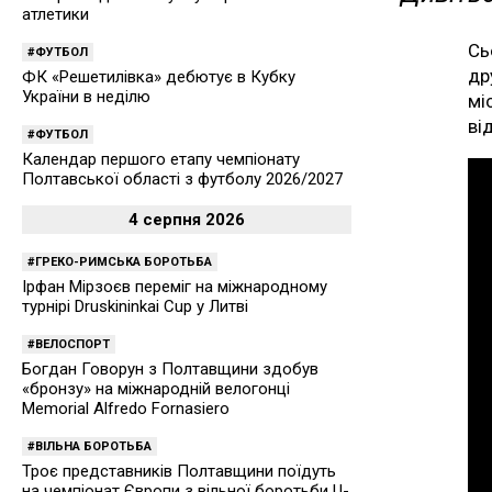
атлетики
Сь
ФУТБОЛ
др
ФК «Решетилівка» дебютує в Кубку
України в неділю
мі
ві
ФУТБОЛ
Календар першого етапу чемпіонату
Полтавської області з футболу 2026/2027
4 серпня 2026
ГРЕКО-РИМСЬКА БОРОТЬБА
Ірфан Мірзоєв переміг на міжнародному
турнірі Druskininkai Cup у Литві
ВЕЛОСПОРТ
Богдан Говорун з Полтавщини здобув
«бронзу» на міжнародній велогонці
Memorial Alfredo Fornasiero
ВІЛЬНА БОРОТЬБА
Троє представників Полтавщини поїдуть
на чемпіонат Європи з вільної боротьби U-