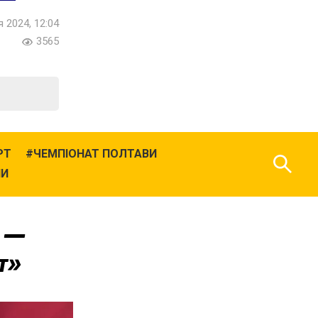
я 2024, 12:04
3565
РТ
ЧЕМПІОНАТ ПОЛТАВИ
НИ
» —
т»