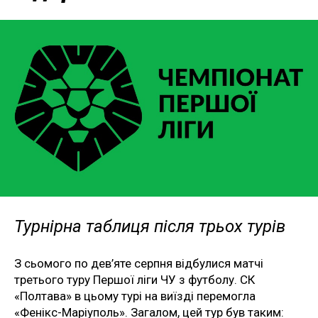
Турнірна таблиця після трьох турів
З сьомого по дев’яте серпня відбулися матчі
третього туру Першої ліги ЧУ з футболу. СК
«Полтава» в цьому турі на виїзді перемогла
«Фенікс-Маріуполь». Загалом, цей тур був таким: