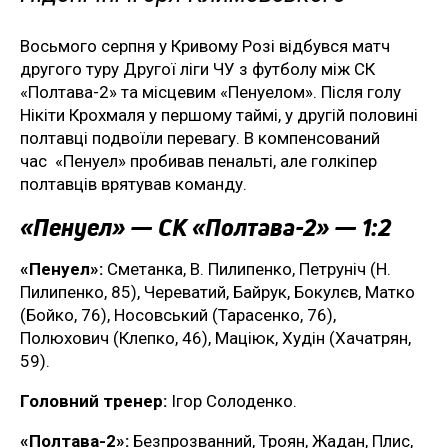
Восьмого серпня у Кривому Розі відбувся матч
другого туру Другої ліги ЧУ з футболу між СК
«Полтава-2» та місцевим «Пенуелом». Після голу
Нікіти Крохмаля у першому таймі, у другій половині
полтавці подвоїли перевагу. В компенсований
час «Пенуел» пробивав пенальті, але голкіпер
полтавців врятував команду.
«Пенуел» — СК «Полтава-2» — 1:2
«Пенуел»:
Сметанка, В. Пилипенко, Петруніч (Н.
Пилипенко, 85), Череватий, Байрук, Бокулєв, Матко
(Бойко, 76), Носовський (Тарасенко, 76),
Полюхович (Клепко, 46), Маціюк, Худін (Хачатрян,
59).
Головний тренер:
Ігор Солоденко.
«Полтава-2»:
Безпрозванний, Троян, Жадан, Плис,