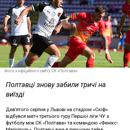
Фото з офіційного сайту СК «Полтава»
Полтавці знову забили тричі на
виїзді
Дев’ятого серпня у Львові на стадіоні «Скіф»
відбувся матч третього туру Першої ліги ЧУ з
футболу між СК «Полтава» та командою «Фенікс-
Маріуполь». Полтавці вже в першому таймі