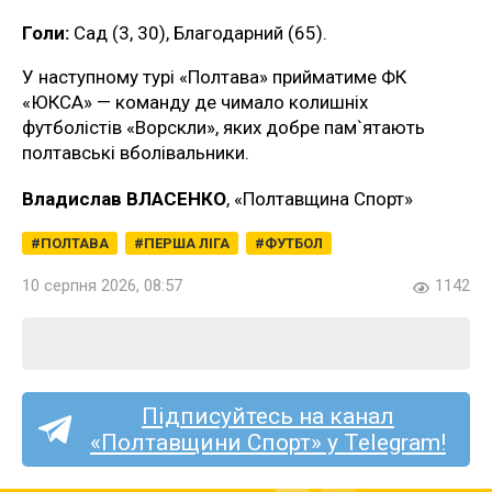
Голи:
Сад (3, 30), Благодарний (65).
У наступному турі «Полтава» прийматиме ФК
«ЮКСА» — команду де чимало колишніх
футболістів «Ворскли», яких добре пам`ятають
полтавські вболівальники.
Владислав ВЛАСЕНКО
, «Полтавщина Спорт»
ПОЛТАВА
ПЕРША ЛІГА
ФУТБОЛ
10 серпня 2026, 08:57
1142
Підписуйтесь на канал
«Полтавщини Спорт» у Telegram!