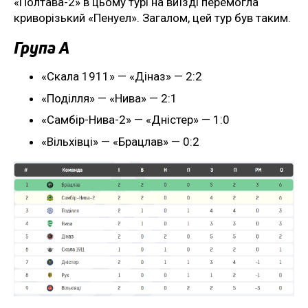
«Полтава-2» в цьому турі на виїзді перемогла
криворізький «Пенуел». Загалом, цей тур був таким.
Група А
«Скала 1911» — «Діназ» — 2:2
«Поділля» — «Нива» — 2:1
«Самбір-Нива-2» — «Дністер» — 1:0
«Вільхівці» — «Брацлав» — 0:2