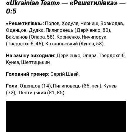
«Ukrainian Team» — «Решетилівка» —
0:5
«Решетилівка»:
Попов, Ходуля, Черниш, Вовкодав,
Оденцов, Дудка, Пилиповець (Деріченко, 80),
Бакланов (Опара, 58), Корнієнко, Ничипорук
(Твердохліб, 46), Кохановський (Кунєв, 58).
На заміну виходили:
Деріченко, Опара, Твердохліб,
Кунєв, Шептицький.
Головний тренер:
Сергій Швей.
Голи:
Оденцов (14), Пилиповець (35, пен), Кунєв
(72), Шептицький (81, 85).