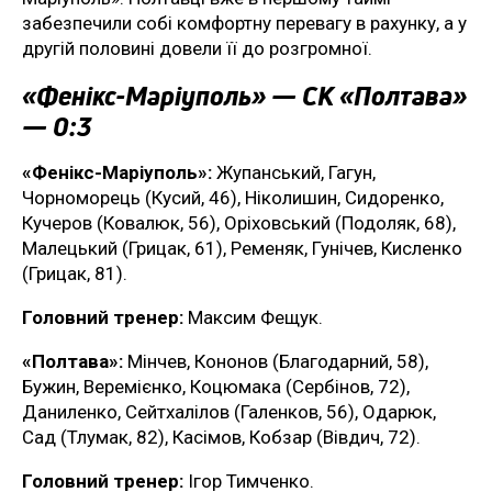
забезпечили собі комфортну перевагу в рахунку, а у
другій половині довели її до розгромної.
«Фенікс-Маріуполь» — СК «Полтава»
— 0:3
«Фенікс-Маріуполь»:
Жупанський, Гагун,
Чорноморець (Кусий, 46), Ніколишин, Сидоренко,
Кучеров (Ковалюк, 56), Оріховський (Подоляк, 68),
Малецький (Грицак, 61), Ременяк, Гунічев, Кисленко
(Грицак, 81).
Головний тренер:
Максим Фещук.
«Полтава»:
Мінчев, Кононов (Благодарний, 58),
Бужин, Веремієнко, Коцюмака (Сербінов, 72),
Даниленко, Сейтхалілов (Галенков, 56), Одарюк,
Сад (Тлумак, 82), Касімов, Кобзар (Вівдич, 72).
Головний тренер:
Ігор Тимченко.