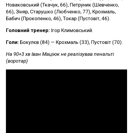
Новаковський (Ткачук, 66), Петруник (Шевченко,
66), Зіняр, Старушко (Любченко, 77), Крохмаль,
Бабич (Прокопенко, 46), Токар (Пустовіт, 46).
Головний тренер:
Ігор Климовський.
Голи:
Бокулєв (84) — Крохмаль (33), Пустовіт (70).
На 90+3 хв Іван Маціюк не реалізував пенальті
(воротар)