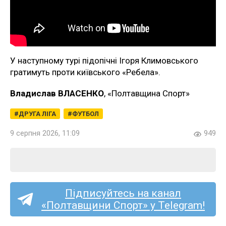
У наступному турі підопічні Ігоря Климовського
гратимуть проти київського «Ребела».
Владислав ВЛАСЕНКО
, «Полтавщина Спорт»
ДРУГА ЛІГА
ФУТБОЛ
9 серпня 2026, 11:09
949
Підписуйтесь на канал
«Полтавщини Спорт» у Telegram!