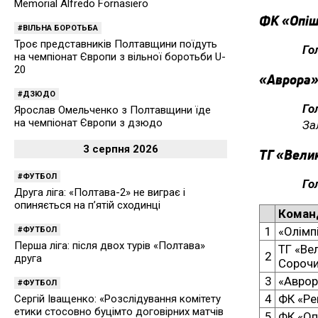
Memorial Alfredo Fornasiero
ФК «Опіш
ВІЛЬНА БОРОТЬБА
Троє представників Полтавщини поїдуть
Го
на чемпіонат Європи з вільної боротьби U-
20
«Аврора»
ДЗЮДО
Г
Ярослав Омельченко з Полтавщини їде
на чемпіонат Європи з дзюдо
За
3 серпня 2026
ТГ «Велик
ФУТБОЛ
Го
Друга ліга: «Полтава-2» не виграє і
опиняється на п’ятій сходинці
Коман
1
«Олімпі
ФУТБОЛ
Перша ліга: після двох турів «Полтава»
ТГ «Ве
2
друга
Сорочи
3
«Аврор
ФУТБОЛ
4
ФК «Ре
Сергій Іващенко: «Розслідування комітету
етики стосовно буцімто договірних матчів
5
ФК «Оп