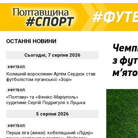
ФУТ
ОСТАННІ НОВИНИ
Чемпі
Сьогодні, 7 серпня 2026
з фут
ФУТБОЛ
м’ято
Колишній ворсклянин Артём Сердюк став
футболістом луганської «Зорі»
ФУТБОЛ
«Полтаву» та «Фенікс-Маріуполь»
судитиме Сергій Подригуля з Луцька
5 серпня 2026
ФУТБОЛ
Перша ліга (жінки): кобеляцький «Лідер»