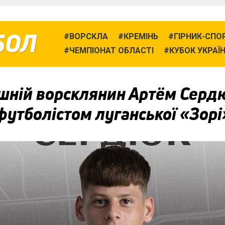
БОЛ
ВОРСКЛА
КРЕМІНЬ
ГІРНИК-СПО
ЧЕМПІОНАТ ОБЛАСТІ
КУБОК УКРАЇ
шній ворсклянин Артём Серд
футболістом луганської «Зорі