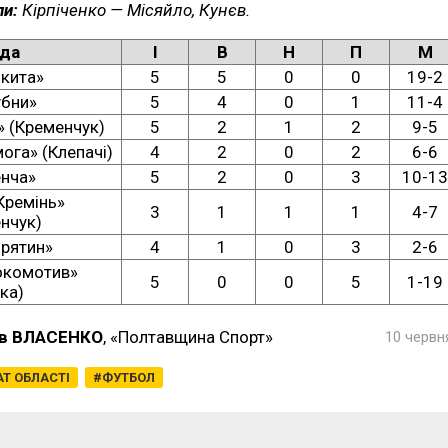
ли:
Кірпіченко — Місяйло, Кунєв.
да
І
В
Н
П
М
кита»
5
5
0
0
19-2
убни»
5
4
0
1
11-4
» (Кременчук)
5
2
1
2
9-5
ога» (Клепачі)
4
2
0
2
6-6
нча»
5
2
0
3
10-13
Кремінь»
3
1
1
1
4-7
нчук)
рятин»
4
1
0
3
2-6
окомотив»
5
0
0
5
1-19
нка)
в ВЛАСЕНКО
, «Полтавщина Спорт»
10 червня
Т ОБЛАСТІ
ФУТБОЛ