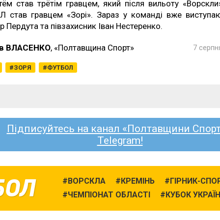
тём став трётім гравцем, який після вильоту «Ворскли
Л став гравцем «Зорі». Зараз у команді вже виступа
ор Пердута та півзахисник Іван Нестеренко.
в ВЛАСЕНКО
, «Полтавщина Спорт»
7 серпн
ЗОРЯ
ФУТБОЛ
Підписуйтесь на канал «Полтавщини Спорт
Telegram!
БОЛ
ВОРСКЛА
КРЕМІНЬ
ГІРНИК-СПО
ЧЕМПІОНАТ ОБЛАСТІ
КУБОК УКРАЇ