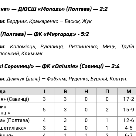
ня» — ДЮСШ «Молодь» (Полтава) — 2:2
ли:
Бердник, Крамаренко — Басюк, Жук.
(Полтава) — ФК «Миргород» - 5:2
оли:
Коломісць, Рукавиця, Литвиненко, Миць, Труб
лєський, Климчак.
і Сорочинці» — ФК «Олімпія» (Савинці) — 2:4
ли:
Демчук (двічі) — Фабунмі, Руденко, Бурляй, Ковтун.
да
І
В
Н
П
М
я» (Савинці)
3
3
0
0
17-2
ликі
5
3
0
2
15-9
нці»
а» (Полтава)
4
3
0
1
12-6
шетилівка»
3
2
0
1
4-5
ішня»
4
1
1
2
6-7