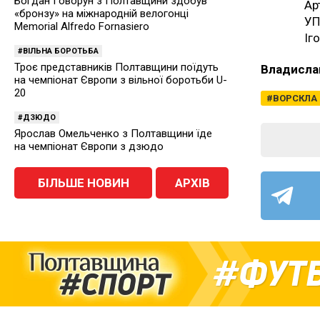
Богдан Говорун з Полтавщини здобув
Ар
«бронзу» на міжнародній велогонці
УП
Memorial Alfredo Fornasiero
Іг
ВІЛЬНА БОРОТЬБА
Троє представників Полтавщини поїдуть
Владисла
на чемпіонат Європи з вільної боротьби U-
20
ВОРСКЛА
ДЗЮДО
Ярослав Омельченко з Полтавщини їде
на чемпіонат Європи з дзюдо
БІЛЬШЕ НОВИН
АРХІВ
ФУТ