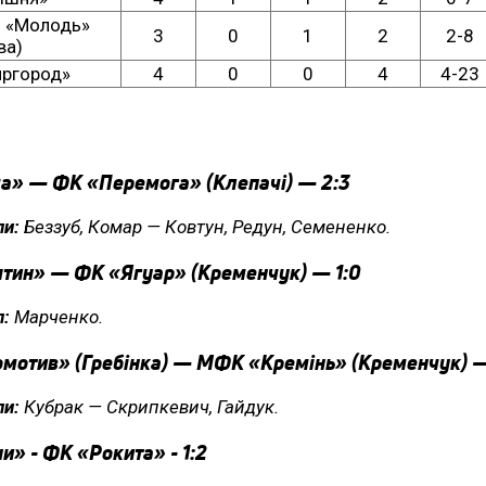
«Молодь»
3
0
1
2
2-8
ва)
ргород»
4
0
0
4
4-23
а» — ФК «Перемога» (Клепачі) — 2:3
ли:
Беззуб, Комар — Ковтун, Редун, Семененко.
тин» — ФК «Ягуар» (Кременчук) — 1:0
л:
Марченко.
мотив» (Гребінка) — МФК «Кремінь» (Кременчук) —
ли:
Кубрак — Скрипкевич, Гайдук.
» - ФК «Рокита» - 1:2