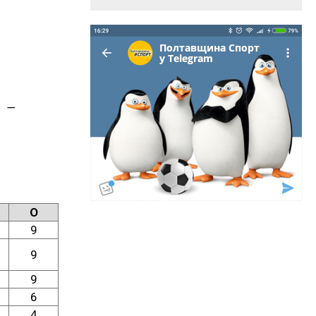
а —
О
9
9
9
6
4