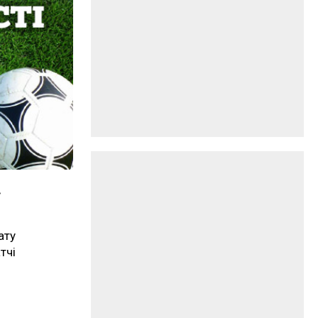
і
ату
тчі