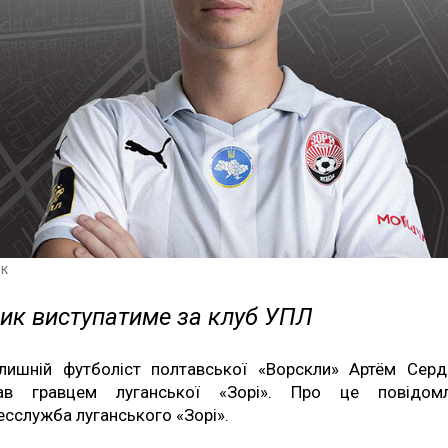
к
ик виступатиме за клуб УПЛ
лишній футболіст полтавської «Ворскли» Артём Сер
ав гравцем луганської «Зорі». Про це повідом
есслужба луганського «Зорі».