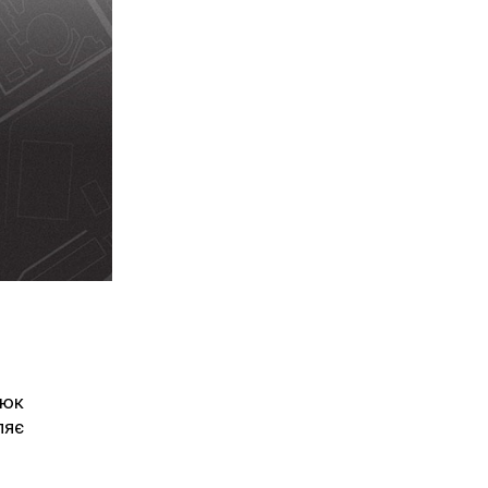
дюк
ляє