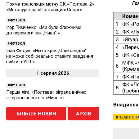
Го
Пряма трансляція матчу СК «Полтава-2» —
«Металург» на «Полтавщині Спорт»
Коман
ФУТБОЛ
1
ФК «Ро
Ігор Тимченко: «Ми були ближчими
2
ФК «Л
до перемоги ніж „Нива“ »
3
«Ягуар
ФУТБОЛ
4
«Перем
Іван Федик: «Ніхто крім „Олександрії“
5
ФК «Се
не може собі реально ставити завдання
вийти в УПЛ»
МФК «
6
(Креме
1 серпня 2026
7
ФК «Пи
ФК «Л
ФУТБОЛ
8
(Гребі
Перша ліга: «Полтава» зіграла внічию
з тернопільською «Нивою»
Владисла
БІЛЬШЕ НОВИН
АРХІВ
ЧЕМПІОНА