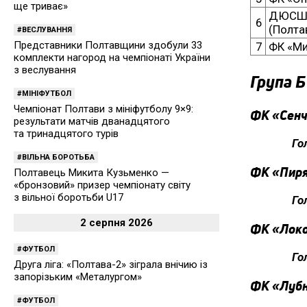
ще триває»
ДЮСШ 
6
(Полта
ВЕСЛУВАННЯ
Представники Полтавщини здобули 33
7
ФК «Ми
комплекти нагород на чемпіонаті України
з веслування
Група Б
МІНІФУТБОЛ
Чемпіонат Полтави з мініфутболу 9×9:
ФК «Сенч
результати матчів дванадцятого
та тринадцятого турів
Го
ВІЛЬНА БОРОТЬБА
ФК «Пиря
Полтавець Микита Кузьменко —
«бронзовий» призер чемпіонату світу
з вільної боротьби U17
Го
2 серпня 2026
ФК «Локо
ФУТБОЛ
Го
Друга ліга: «Полтава-2» зіграла внічию із
запорізьким «Металургом»
ФК «Лубни
ФУТБОЛ