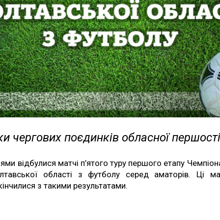
и чергових поєдинків обласної першост
ями відбулися матчі п’ятого туру першого етапу Чемпіон
лтавської області з футболу серед аматорів. Ці ма
кінчилися з такими результатами.