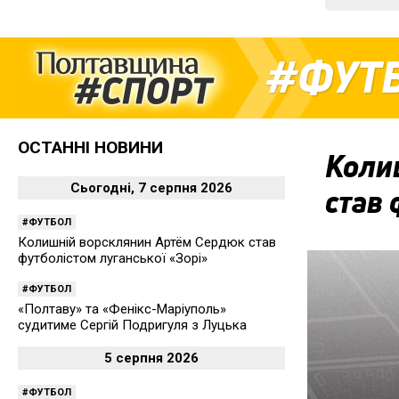
ФУТ
ОСТАННІ НОВИНИ
Коли
Сьогодні, 7 серпня 2026
став 
ФУТБОЛ
Колишній ворсклянин Артём Сердюк став
футболістом луганської «Зорі»
ФУТБОЛ
«Полтаву» та «Фенікс-Маріуполь»
судитиме Сергій Подригуля з Луцька
5 серпня 2026
ФУТБОЛ