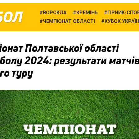
БОЛ
ВОРСКЛА
КРЕМІНЬ
ГІРНИК-СПО
ЧЕМПІОНАТ ОБЛАСТІ
КУБОК УКРАЇ
онат Полтавської області
болу 2024: результати матчі
го туру