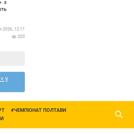
» з
ють
я 2026, 12:11
203
» у
РТ
ЧЕМПІОНАТ ПОЛТАВИ
НИ