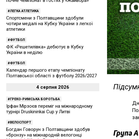
почне чемпіонат в гостях у «Жайвора»
ЛЕГКА АТЛЕТИКА
Спортсмени з Полтавщини здобули
чотири медалі на Кубку України з легкої
атлетики
ФУТБОЛ
ФК «Решетилівка» дебютує в Кубку
України в неділю
ФУТБОЛ
Календар першого етапу чемпіонату
Полтавської області з футболу 2026/2027
Підсумк
4 серпня 2026
ГРЕКО-РИМСЬКА БОРОТЬБА
Дн
Ірфан Мірзоєв переміг на міжнародному
По
турнірі Druskininkai Cup у Литві
за
ВЕЛОСПОРТ
Богдан Говорун з Полтавщини здобув
Група А
«бронзу» на міжнародній велогонці