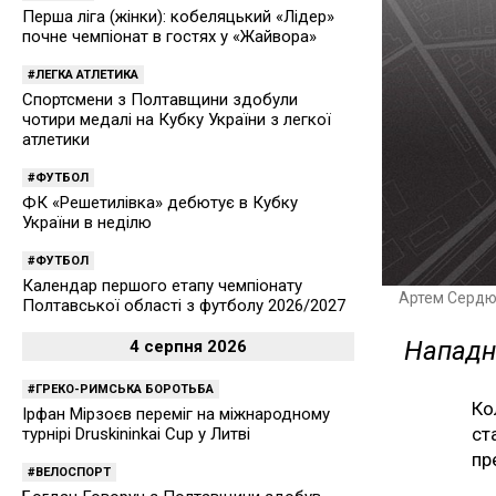
Перша ліга (жінки): кобеляцький «Лідер»
почне чемпіонат в гостях у «Жайвора»
ЛЕГКА АТЛЕТИКА
Спортсмени з Полтавщини здобули
чотири медалі на Кубку України з легкої
атлетики
ФУТБОЛ
ФК «Решетилівка» дебютує в Кубку
України в неділю
ФУТБОЛ
Календар першого етапу чемпіонату
Артем Сердю
Полтавської області з футболу 2026/2027
Нападн
4 серпня 2026
ГРЕКО-РИМСЬКА БОРОТЬБА
Ко
Ірфан Мірзоєв переміг на міжнародному
ст
турнірі Druskininkai Cup у Литві
пр
ВЕЛОСПОРТ