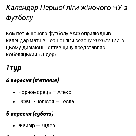
Календар Першої ліги жіночого ЧУ з
футболу
Комітет жіночого футболу УАФ оприлюднив
календар матчів Першої ліги сезону 2026/2027. У
цьому дивізіоні Полтавщину представляє
кобеляцький «Лідер».
1 тур
4 вересня (п’ятниця)
Чорноморець — Атекс
ОФКІП-Полісся — Тесла
5 вересня (субота)
Жайвір — Лідер