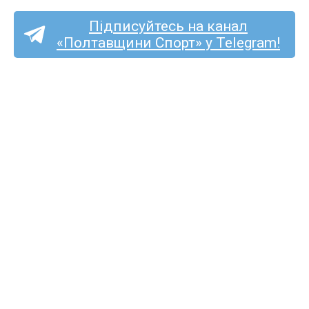
Підписуйтесь на канал
«Полтавщини Спорт» у Telegram!
Спортсмени з Полтавщини
здобули чотири медалі
на Кубку України з легкої
атлетики