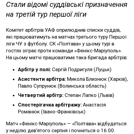
Стали відомі суддівські призначення
на третій тур першої ліги
Комітет арбітрів УАФ оприлюднив списки суддів,
які працюватимуть на матчах третього туру Першої
ліги ЧУ з футболу. СК «Полтава» у цьому турі в
гостях зіграє проти команди «Фенікс-Маріуполь».
На цьому матчі працюватиме така бригада арбітрів:
Арбітр у полі:
Сергій Подригуля (Луцьк)
Асистенти арбітра:
Микола Близнюк (Харків),
Павло Супрунюк (Волинська область)
Четвертий арбітр:
Степан Лапко (Львів)
Спостерігачка арбітражу:
Анастасія
Романюк (Івано-Франківськ)
Матч «Фенікс-Маріуполь» — «Полтава» відбудеться
у неділю дев’ятого серпня і почнеться о 16:00.