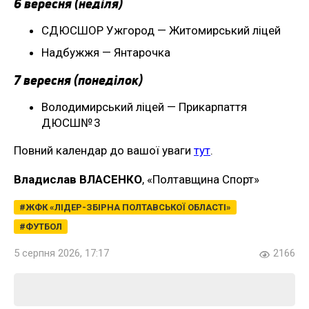
6 вересня (неділя)
СДЮСШОР Ужгород — Житомирський ліцей
Надбужжя — Янтарочка
7 вересня (понеділок)
Володимирський ліцей — Прикарпаття
ДЮСШ№ 3
Повний календар до вашої уваги
тут
.
Владислав ВЛАСЕНКО
, «Полтавщина Спорт»
ЖФК «ЛІДЕР-ЗБІРНА ПОЛТАВСЬКОЇ ОБЛАСТІ»
ФУТБОЛ
5 серпня 2026, 17:17
2166