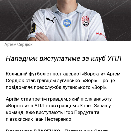
Артем Сердюк
Нападник виступатиме за клуб УПЛ
Колишній футболіст полтавської «Ворскли» Артём
Сердюк став гравцем луганської «Зорі». Про це
повідомляє пресслужба луганського «Зорі».
Артём став трётім гравцем, який після вильоту
«Ворскли» з УПЛ став гравцем «Зорі». Зараз у
команді вже виступають Ігор Пердута та
півзахисник Іван Нестеренко.