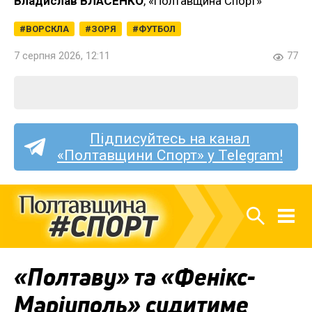
Владислав ВЛАСЕНКО
, «Полтавщина Спорт»
ВОРСКЛА
ЗОРЯ
ФУТБОЛ
7 серпня 2026, 12:11
77
Підписуйтесь на канал
«Полтавщини Спорт» у Telegram!
«Полтаву» та «Фенікс-
Маріуполь» судитиме