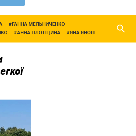
А
ГАННА МЕЛЬНИЧЕНКО
НКО
АННА ПЛОТІЦИНА
ЯНА ЯНОШ
и
егкої