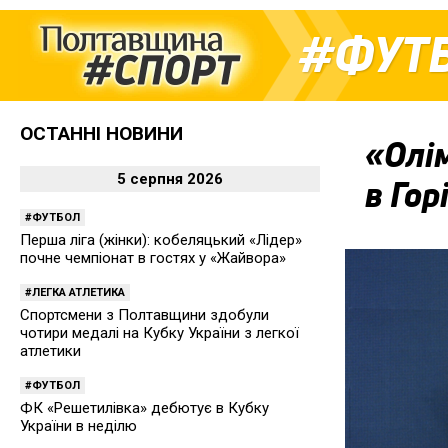
ФУТ
ОСТАННІ НОВИНИ
«Олі
5 серпня 2026
в Гор
ФУТБОЛ
Перша ліга (жінки): кобеляцький «Лідер»
почне чемпіонат в гостях у «Жайвора»
ЛЕГКА АТЛЕТИКА
Спортсмени з Полтавщини здобули
чотири медалі на Кубку України з легкої
атлетики
ФУТБОЛ
ФК «Решетилівка» дебютує в Кубку
України в неділю