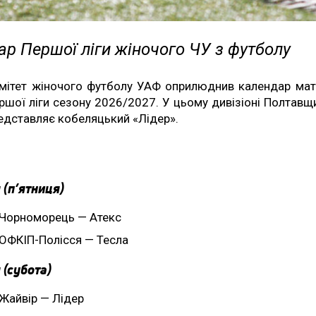
р Першої ліги жіночого ЧУ з футболу
мітет жіночого футболу УАФ оприлюднив календар мат
ршої ліги сезону 2026/2027. У цьому дивізіоні Полтавщ
едставляє кобеляцький «Лідер».
 (п’ятниця)
Чорноморець — Атекс
ОФКІП-Полісся — Тесла
 (субота)
Жайвір — Лідер