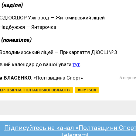
 (неділя)
СДЮСШОР Ужгород — Житомирський ліцей
Надбужжя — Янтарочка
 (понеділок)
Володимирський ліцей — Прикарпаття ДЮСШ№ 3
вний календар до вашої уваги
тут
.
в ВЛАСЕНКО
, «Полтавщина Спорт»
5 серпн
ЕР-ЗБІРНА ПОЛТАВСЬКОЇ ОБЛАСТІ»
ФУТБОЛ
Підписуйтесь на канал «Полтавщини Спорт
Telegram!