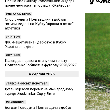
Перша ліга (жінки): кобеляцький «Лідер»
почне чемпіонат в гостях у «Жайвора»
ЛЕГКА АТЛЕТИКА
Спортсмени з Полтавщини здобули
чотири медалі на Кубку України з легкої
атлетики
ФУТБОЛ
ФК «Решетилівка» дебютує в Кубку
України в неділю
ФУТБОЛ
Календар першого етапу чемпіонату
Полтавської області з футболу 2026/2027
4 серпня 2026
ГРЕКО-РИМСЬКА БОРОТЬБА
Ірфан Мірзоєв переміг на міжнародному
турнірі Druskininkai Cup у Литві
ВЕЛОСПОРТ
Богдан Говорун з Полтавщини здобув