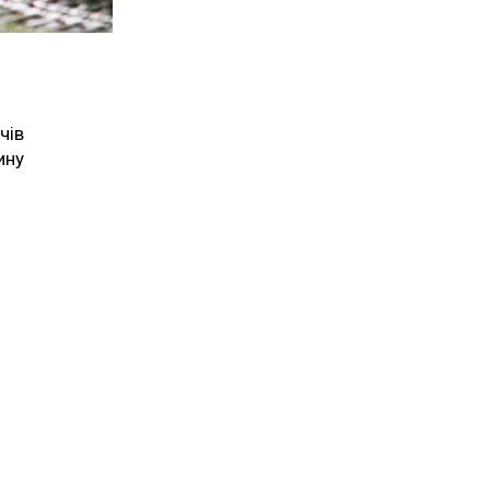
чів
ину