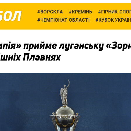
БОЛ
ВОРСКЛА
КРЕМІНЬ
ГІРНИК-СПО
ЧЕМПІОНАТ ОБЛАСТІ
КУБОК УКРАЇ
мпія» прийме луганську «Зор
ішніх Плавнях