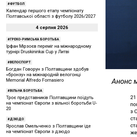
ФУТБОЛ
Календар першого етапу чемпіонату
Полтавської області з футболу 2026/2027
4 серпня 2026
ГРЕКО-РИМСЬКА БОРОТЬБА
Ірфан Мірзоєв переміг на міжнародному
турнірі Druskininkai Cup у Литві
ВЕЛОСПОРТ
Богдан Говорун з Полтавщини здобув
«бронзу» на міжнародній велогонці
Анонс м
Memorial Alfredo Fornasiero
ВІЛЬНА БОРОТЬБА
21
Троє представників Полтавщини поїдуть
на чемпіонат Європи з вільної боротьби U-
по
20
з 
ст
ДЗЮДО
ст
Ярослав Омельченко з Полтавщини їде
на чемпіонат Європи з дзюдо
же