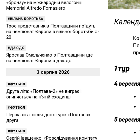
«бронзу» на міжнародній велогонці
Memorial Alfredo Fornasiero
ВІЛЬНА БОРОТЬБА
Календа
Троє представників Полтавщини поїдуть
на чемпіонат Європи з вільної боротьби U-
20
Ко
Пе
ДЗЮДО
пр
Ярослав Омельченко з Полтавщини їде
на чемпіонат Європи з дзюдо
1 тур
3 серпня 2026
4 вересня
ФУТБОЛ
Друга ліга: «Полтава-2» не виграє і
опиняється на п’ятій сходинці
ФУТБОЛ
Перша ліга: після двох турів «Полтава»
5 вересня
друга
ФУТБОЛ
Сергій Іващенко: «Розслідування комітету