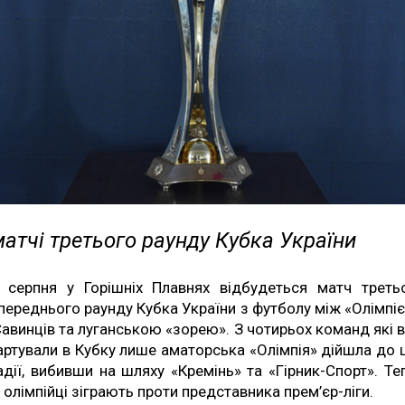
атчі третього раунду Кубка України
 серпня у Горішніх Плавнях відбудеться матч треть
переднього раунду Кубка України з футболу між «Олімпі
Савинців та луганською «зорею». З чотирьох команд які 
артували в Кубку лише аматорська «Олімпія» дійшла до ц
адії, вибивши на шляху «Кремінь» та «Гірник-Спорт». Те
 олімпійці зіграють проти представника прем’єр-ліги.