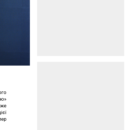
ого
єю»
вже
ієї
пер