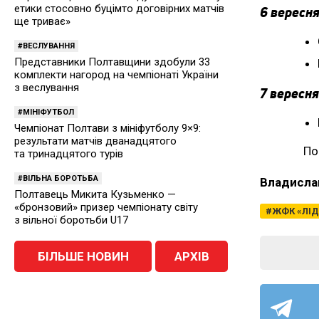
етики стосовно буцімто договірних матчів
6 вересня
ще триває»
ВЕСЛУВАННЯ
Представники Полтавщини здобули 33
комплекти нагород на чемпіонаті України
з веслування
7 вересня
МІНІФУТБОЛ
Чемпіонат Полтави з мініфутболу 9×9:
результати матчів дванадцятого
По
та тринадцятого турів
ВІЛЬНА БОРОТЬБА
Владисла
Полтавець Микита Кузьменко —
«бронзовий» призер чемпіонату світу
ЖФК «ЛІД
з вільної боротьби U17
БІЛЬШЕ НОВИН
АРХІВ