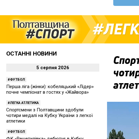
ЛЕГК
ОСТАННІ НОВИНИ
Спор
5 серпня 2026
чотир
ФУТБОЛ
атле
Перша ліга (жінки): кобеляцький «Лідер»
почне чемпіонат в гостях у «Жайвора»
ЛЕГКА АТЛЕТИКА
Спортсмени з Полтавщини здобули
чотири медалі на Кубку України з легкої
атлетики
ФУТБОЛ
ФК «Решетилівка» дебютує в Кубку