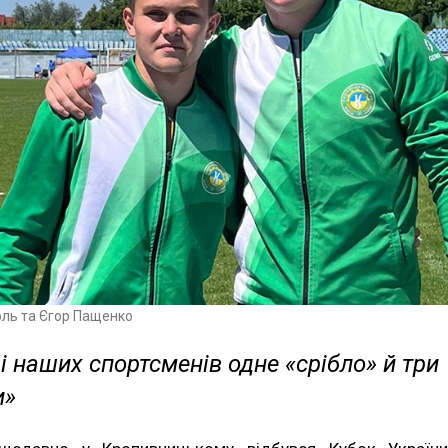
оль та Єгор Пащенко
і наших спортсменів одне «срібло» й три
и»