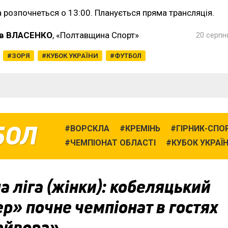
а розпочнеться о 13:00. Планується пряма трансляція.
в ВЛАСЕНКО
, «Полтавщина Спорт»
20 серпня
ЗОРЯ
КУБОК УКРАЇНИ
ФУТБОЛ
БОЛ
ВОРСКЛА
КРЕМІНЬ
ГІРНИК-СПО
ЧЕМПІОНАТ ОБЛАСТІ
КУБОК УКРАЇ
 ліга (жінки): кобеляцький
р» почне чемпіонат в гостях
айвора»