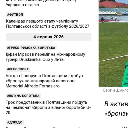
України в неділю
ФУТБОЛ
Календар першого етапу чемпіонату
Полтавської області з футболу 2026/2027
4 серпня 2026
ГРЕКО-РИМСЬКА БОРОТЬБА
Ірфан Мірзоєв переміг на міжнародному
турнірі Druskininkai Cup у Литві
ВЕЛОСПОРТ
Богдан Говорун з Полтавщини здобув
«бронзу» на міжнародній велогонці
Memorial Alfredo Fornasiero
Сергій Шмиг
ВІЛЬНА БОРОТЬБА
Троє представників Полтавщини поїдуть
В актив
на чемпіонат Європи з вільної боротьби U-
«бронз
20
ДЗЮДО