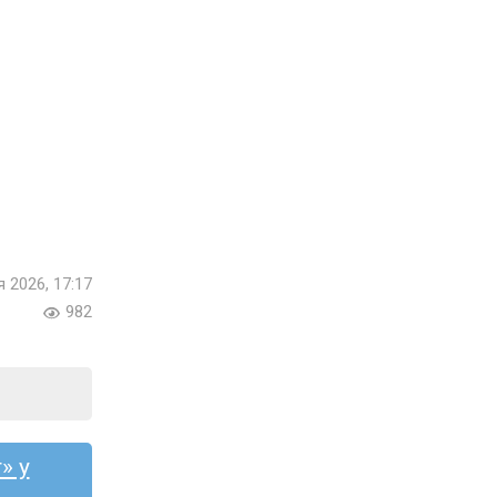
я 2026, 17:17
982
» у