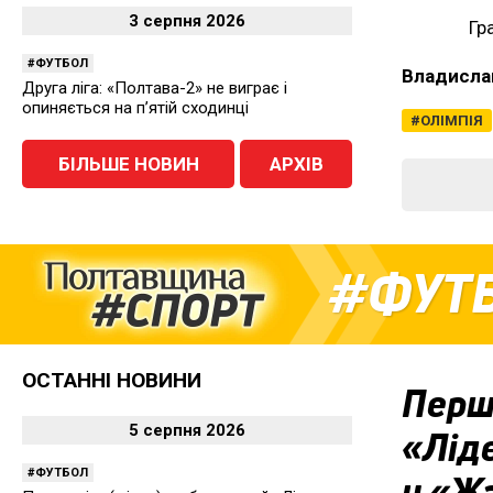
3 серпня 2026
Гр
ФУТБОЛ
Владисла
Друга ліга: «Полтава-2» не виграє і
опиняється на п’ятій сходинці
ОЛІМПІЯ
БІЛЬШЕ НОВИН
АРХІВ
ФУТ
ОСТАННІ НОВИНИ
Перша
5 серпня 2026
«Ліде
ФУТБОЛ
у «Ж