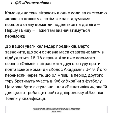
ФК «Решетилівка»
Команди восени зіграють в одне коло за системою
«кожен з кожним», потім же за підсумками
першого етапу команди поділяться на дві ліги —
Першу і Вищу — і вже там визначатимуться
переможці.
До вашої уваги календар поєдинків. Варто
зазначити, що хоч основна маса стартових матчів
відбудеться 15-16 серпня. Але вже восьмого
серпня «Олімпія» зіграє матч другого туру проти
полтавської команди «Колос Академія» U-19. Його
перенесли через те, що олімпійці в період другого
туру братимуть участь в Кубку України з футболу.
Це може бути актуально і для «Решетилівки», але їй
для цього треба ще пройти дніпровську «Ukrainian
Team» у кваліфікації.