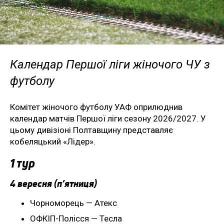
Календар Першої ліги жіночого ЧУ з
футболу
Комітет жіночого футболу УАФ оприлюднив
календар матчів Першої ліги сезону 2026/2027. У
цьому дивізіоні Полтавщину представляє
кобеляцький «Лідер».
1 тур
4 вересня (п’ятниця)
Чорноморець — Атекс
ОФКІП-Полісся — Тесла