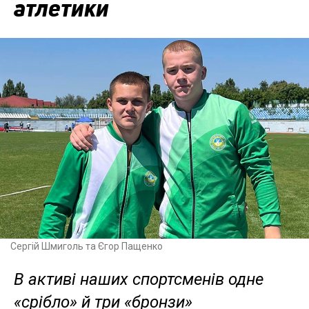
атлетики
Сергій Шмиголь та Єгор Пащенко
В активі наших спортсменів одне
«срібло» й три «бронзи»