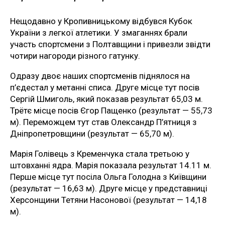
Нещодавно у Кропивницькому відбувся Кубок
України з легкої атлетики. У змаганнях брали
участь спортсмени з Полтавщини і привезли звідти
чотири нагороди різного гатунку.
Одразу двоє наших спортсменів піднялося на
п’єдестал у метанні списа. Друге місце тут посів
Сергій Шмиголь, який показав результат 65,03 м.
Трётє місце посів Єгор Пащенко (результат — 55,73
м). Переможцем тут став Олександр П’ятниця з
Дніпропетровщини (результат — 65,70 м).
Марія Голівець з Кременчука стала третьою у
штовханні ядра. Марія показала результат 14.11 м.
Перше місце тут посіла Ольга Голодна з Київщини
(результат — 16,63 м). Друге місце у представниці
Херсонщини Тетяни Насонової (результат — 14,18
м).