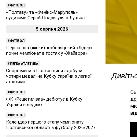
ФУТБОЛ
«Полтаву» та «Фенікс-Маріуполь»
судитиме Сергій Подригуля з Луцька
5 серпня 2026
ФУТБОЛ
Перша ліга (жінки): кобеляцький «Лідер»
почне чемпіонат в гостях у «Жайвора»
ЛЕГКА АТЛЕТИКА
Спортсмени з Полтавщини здобули
Дивітьс
чотири медалі на Кубку України з легкої
атлетики
Сь
ФУТБОЛ
др
ФК «Решетилівка» дебютує в Кубку
України в неділю
мі
ві
ФУТБОЛ
Календар першого етапу чемпіонату
Полтавської області з футболу 2026/2027