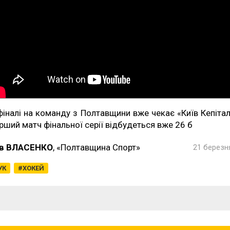
фіналі на команду з Полтавщини вже чекає «Київ Кепітал
рший матч фінальної серії відбудеться вже 26 б
в ВЛАСЕНКО
, «Полтавщина Спорт»
21 березня
УК
ХОКЕЙ