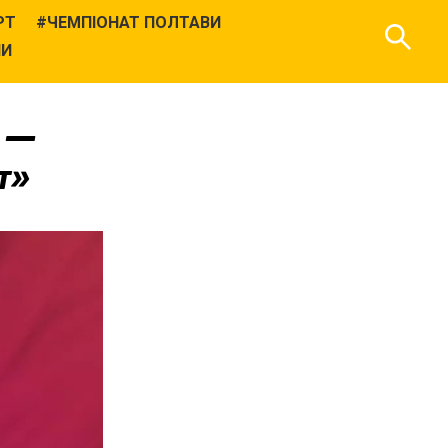
РТ
ЧЕМПІОНАТ ПОЛТАВИ
НИ
» —
т»