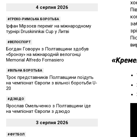
хо
4 серпня 2026
Пі
ко
ГРЕКО-РИМСЬКА БОРОТЬБА
за
Ірфан Мірзоєв переміг на міжнародному
зр
турнірі Druskininkai Cup у Литві
Пі
ВЕЛОСПОРТ
ви
Богдан Говорун з Полтавщини здобув
«бронзу» на міжнародній велогонці
«Кременч
Memorial Alfredo Fornasiero
ВІЛЬНА БОРОТЬБА
Троє представників Полтавщини поїдуть
на чемпіонат Європи з вільної боротьби U-
20
ДЗЮДО
Ярослав Омельченко з Полтавщини їде
на чемпіонат Європи з дзюдо
3 серпня 2026
ФУТБОЛ