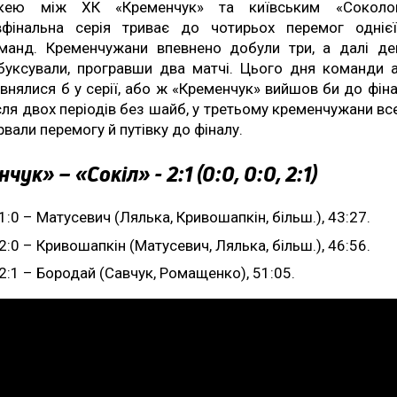
кею між ХК «Кременчук» та київським «Соколо
вфінальна серія триває до чотирьох перемог одніє
манд. Кременчужани впевнено добули три, а далі д
буксували, програвши два матчі. Цього дня команди 
івнялися б у серії, або ж «Кременчук» вийшов би до фіна
сля двох періодів без шайб, у третьому кременчужани вс
рвали перемогу й путівку до фіналу.
ук» – «Сокіл» - 2:1 (0:0, 0:0, 2:1)
1:0 – Матусевич (Лялька, Кривошапкін, більш.), 43:27.
2:0 – Кривошапкін (Матусевич, Лялька, більш.), 46:56.
2:1 – Бородай (Савчук, Ромащенко), 51:05.