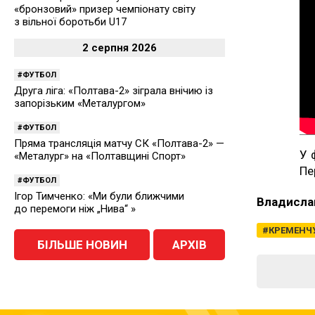
«бронзовий» призер чемпіонату світу
з вільної боротьби U17
2 серпня 2026
ФУТБОЛ
Друга ліга: «Полтава-2» зіграла внічию із
запорізьким «Металургом»
ФУТБОЛ
Пряма трансляція матчу СК «Полтава-2» —
У 
«Металург» на «Полтавщині Спорт»
Пе
ФУТБОЛ
Ігор Тимченко: «Ми були ближчими
Владисла
до перемоги ніж „Нива“ »
КРЕМЕНЧ
БІЛЬШЕ НОВИН
АРХІВ