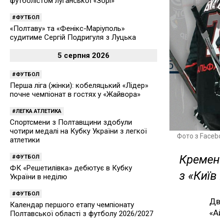
футболістом луганської «Зорі»
ФУТБОЛ
«Полтаву» та «Фенікс-Маріуполь»
судитиме Сергій Подригуля з Луцька
5 серпня 2026
ФУТБОЛ
Перша ліга (жінки): кобеляцький «Лідер»
почне чемпіонат в гостях у «Жайвора»
ЛЕГКА АТЛЕТИКА
Спортсмени з Полтавщини здобули
чотири медалі на Кубку України з легкої
Фото з Faceb
атлетики
Кремен
ФУТБОЛ
ФК «Решетилівка» дебютує в Кубку
з «Київ
України в неділю
ФУТБОЛ
Дв
Календар першого етапу чемпіонату
«А
Полтавської області з футболу 2026/2027