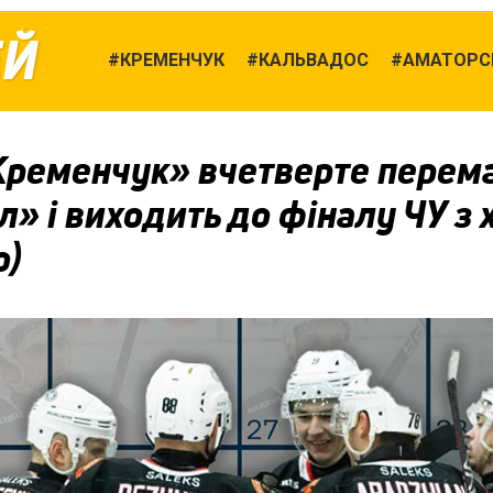
ЕЙ
КРЕМЕНЧУК
КАЛЬВАДОС
АМАТОРСЬ
Кременчук» вчетверте перем
л» і виходить до фіналу ЧУ з
о)