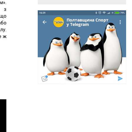
м».
ї з
ещо
або
лу.
е ж