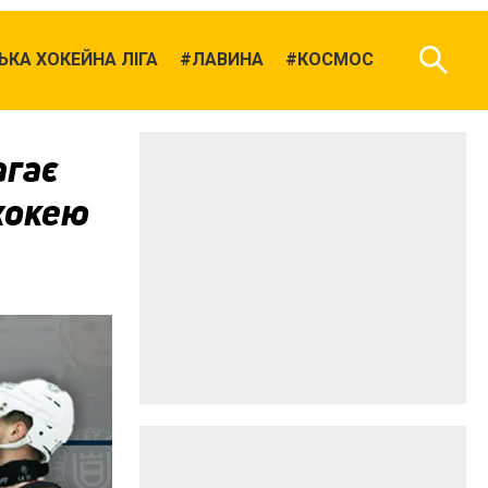
КА ХОКЕЙНА ЛІГА
ЛАВИНА
КОСМОС
агає
 хокею