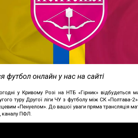
я футбол онлайн у нас на сайті
огодні у Кривому Розі на НТБ «Гірник» відбудеться м
угого туру Другої ліги ЧУ з футболу між СК «Полтава-2»
сцевим «Пенуелом». До вашої уваги пряма трансляція ма
д каналу ПФЛ.