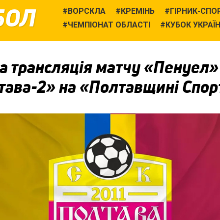
БОЛ
ВОРСКЛА
КРЕМІНЬ
ГІРНИК-СПО
ЧЕМПІОНАТ ОБЛАСТІ
КУБОК УКРАЇ
а трансляція матчу «Пенуел
тава-2» на «Полтавщині Спор