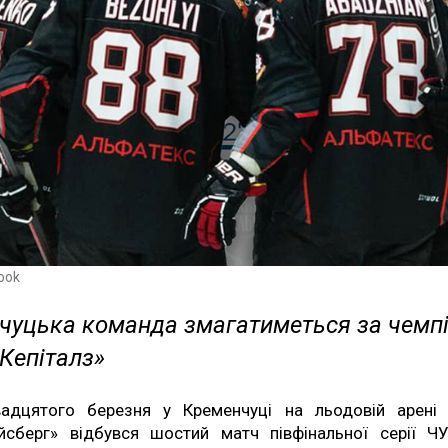
ook
чуцька команда змагатиметься за чемп
 Кепіталз»
адцятого березня у Кременчуці на льодовій арені
йсберг» відбувся шостий матч півфінальної серії Ч