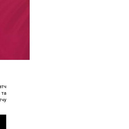
атч
 та
тчу