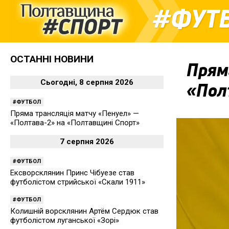
ФУТ
ОСТАННІ НОВИНИ
Прям
Сьогодні, 8 серпня 2026
«Пол
ФУТБОЛ
Пряма трансляція матчу «Пенуел» —
«Полтава-2» на «Полтавщині Спорт»
7 серпня 2026
ФУТБОЛ
Ексворсклянин Принс Чібуезе став
футболістом стрийської «Скали 1911»
ФУТБОЛ
Колишній ворсклянин Артём Сердюк став
футболістом луганської «Зорі»