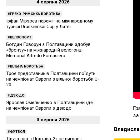
4 серпня 2026
ГРЕКО-РИМСЬКА БОРОТЬБА
Ірфан Мірзоєв переміг на міжнародному
турнірі Druskininkai Cup у Литві
ВЕЛОСПОРТ
Богдан Говорун з Полтавщини здобув
«бронзу» на міжнародній велогонці
Memorial Alfredo Fornasiero
ВІЛЬНА БОРОТЬБА
Троє представників Полтавщини поїдуть
на чемпіонат Європи з вільної боротьби U-
20
ДЗЮДО
Ярослав Омельченко з Полтавщини їде
Гр
на чемпіонат Європи з дзюдо
за
3 серпня 2026
Владисла
ФУТБОЛ
Друга ліга: «Полтава-2» не виграє і