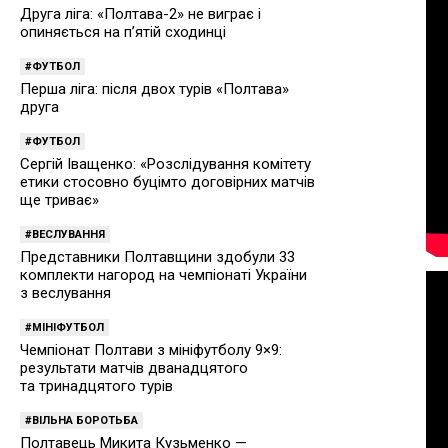
Друга ліга: «Полтава-2» не виграє і
опиняється на п’ятій сходинці
ФУТБОЛ
Перша ліга: після двох турів «Полтава»
друга
ФУТБОЛ
Сергій Іващенко: «Розслідування комітету
етики стосовно буцімто договірних матчів
ще триває»
ВЕСЛУВАННЯ
Представники Полтавщини здобули 33
комплекти нагород на чемпіонаті України
з веслування
МІНІФУТБОЛ
Чемпіонат Полтави з мініфутболу 9×9:
результати матчів дванадцятого
та тринадцятого турів
ВІЛЬНА БОРОТЬБА
Полтавець Микита Кузьменко —