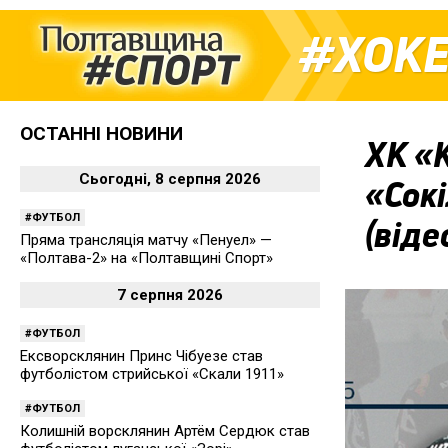
ХОК
ОСТАННІ НОВИНИ
ХК «
Сьогодні, 8 серпня 2026
«Сокі
ФУТБОЛ
(віде
Пряма трансляція матчу «Пенуел» —
«Полтава-2» на «Полтавщині Спорт»
7 серпня 2026
ФУТБОЛ
Ексворсклянин Принс Чібуезе став
футболістом стрийської «Скали 1911»
ФУТБОЛ
Колишній ворсклянин Артём Сердюк став