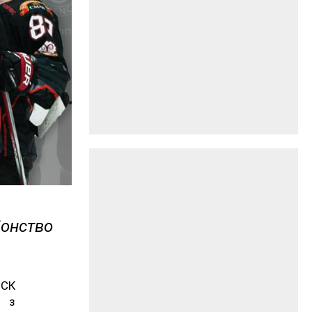
іонство
 СК
У з