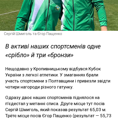
Сергій Шмиголь та Єгор Пащенко
В активі наших спортсменів одне
«срібло» й три «бронзи»
Нещодавно у Кропивницькому відбувся Кубок
України з легкої атлетики. У змаганнях брали
участь спортсмени з Полтавщини і привезли звідти
чотири нагороди різного гатунку.
Одразу двоє наших спортсменів піднялося на
п’єдестал у метанні списа. Друге місце тут посів
Сергій Шмиголь, який показав результат 65,03 м.
Трётє місце посів Єгор Пащенко (результат — 55,73