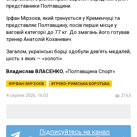
представники Полтавщини.
Ірфан Мірзоєв, який тренується у Кременчуці та
представляє Полтавщину, посів перше місце у
ваговій категорії до 77 кг. До змагань його готував
тренер Анатолій Коханевич.
Загалом, українські борці здобули дев’ять медалей,
шість з яких — «золоті».
Владислав ВЛАСЕНКО
, «Полтавщина Спорт»
ІРФАН МІРЗОЄВ
ГРЕКО-РИМСЬКА БОРОТЬБА
4 серпня 2026, 16:03
2163
Підписуйтесь на канал