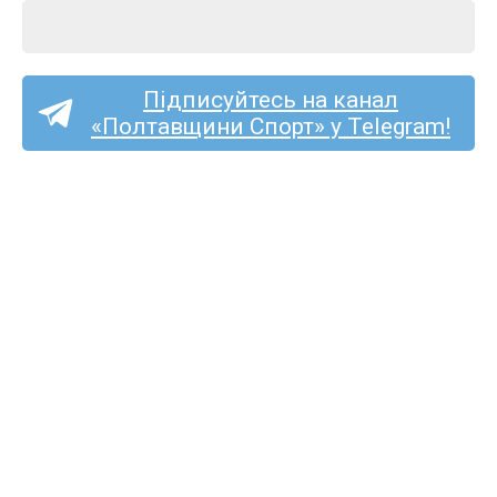
Підписуйтесь на канал
«Полтавщини Спорт» у Telegram!
Троє представників
Полтавщини поїдуть
на чемпіонат Європи
з вільної боротьби U-20