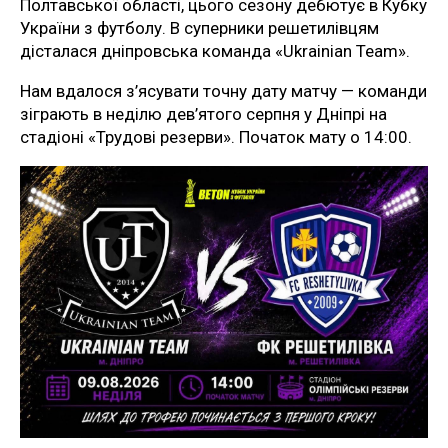
Полтавської області, цього сезону дебютує в Кубку
України з футболу. В суперники решетилівцям
дісталася дніпровська команда «Ukrainian Team».
Нам вдалося з’ясувати точну дату матчу — команди
зіграють в неділю дев’ятого серпня у Дніпрі на
стадіоні «Трудові резерви». Початок мату о 14:00.