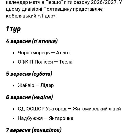
календар матчів Першої ліги сезону 2026/2027. У
цьому дивізіоні Полтавщину представляє
кобеляцький «Лідер».
1 тур
4 вересня (п’ятниця)
Чорноморець — Атекс
ОФКІП-Полісся — Тесла
5 вересня (субота)
Жайвір — Лідер
6 вересня (неділя)
СДЮСШОР Ужгород — Житомирський ліцей
Надбужжя — Янтарочка
7 вересня (понеділок)