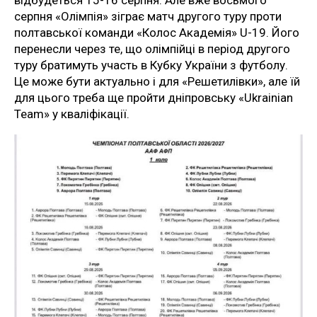
відбудеться 15-16 серпня. Але вже восьмого
серпня «Олімпія» зіграє матч другого туру проти
полтавської команди «Колос Академія» U-19. Його
перенесли через те, що олімпійці в період другого
туру братимуть участь в Кубку України з футболу.
Це може бути актуально і для «Решетилівки», але їй
для цього треба ще пройти дніпровську «Ukrainian
Team» у кваліфікації.