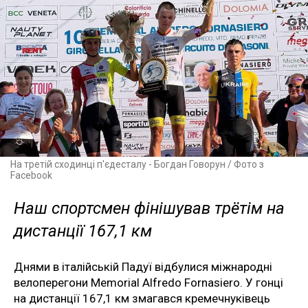
На третій сходинці п'єдесталу - Богдан Говорун / Фото з
Facebook
Наш спортсмен фінішував трётім на
дистанції 167,1 км
Днями в італійській Падуї відбулися міжнародні
велоперегони Memorial Alfredo Fornasiero. У гонці
на дистанції 167,1 км змагався кремечнуківець