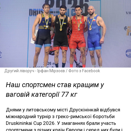
Другий ліворуч - Ірфан Мірзоєв / Фото з Facebook
Наш спортсмен став кращим у
ваговій категорії 77 кг
Днями у литовському місті Друскінінкай відбувся
міжнародний турнір з греко-римської боротьби
Druskininkai Cup 2026. У змаганнях брали участь
спортсмени з різних країн Європи і серед них були і