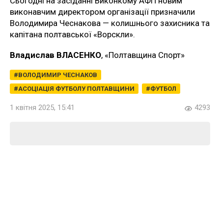
Сьогодні на засіданні Виконкому АФП новим
виконавчим директором організації призначили
Володимира Чеснакова — колишнього захисника та
капітана полтавської «Ворскли».
Владислав ВЛАСЕНКО
, «Полтавщина Спорт»
ВОЛОДИМИР ЧЕСНАКОВ
АСОЦІАЦІЯ ФУТБОЛУ ПОЛТАВЩИНИ
ФУТБОЛ
1 квітня 2025, 15:41
4293