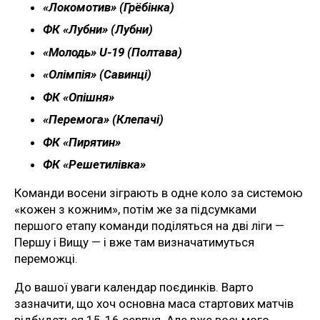
«Локомотив» (Грёбінка)
ФК «Лубни» (Лубни)
«Молодь» U-19 (Полтава)
«Олімпія» (Савинці)
ФК «Опішня»
«Перемога» (Клепачі)
ФК «Пирятин»
ФК «Решетилівка»
Команди восени зіграють в одне коло за системою
«кожен з кожним», потім же за підсумками
першого етапу команди поділяться на дві ліги —
Першу і Вищу — і вже там визначатимуться
переможці.
До вашої уваги календар поєдинків. Варто
зазначити, що хоч основна маса стартових матчів