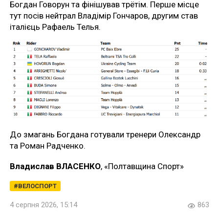
Богдан Говорун та фінішував трётім. Перше місце
тут посів нейтрал Владімір Гончаров, другим став
італієць Рафаель Телья.
До змагань Богдана готували тренери Олександр
та Роман Радченко.
Владислав ВЛАСЕНКО
, «Полтавщина Спорт»
ВЕЛОСПОРТ
4 серпня 2026, 15:14
863