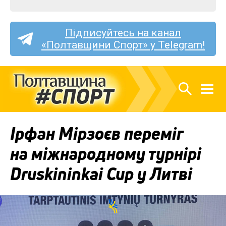
Підписуйтесь на канал
«Полтавщини Спорт» у Telegram!
Ірфан Мірзоєв переміг
на міжнародному турнірі
Druskininkai Cup у Литві