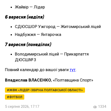
Жайвір — Лідер
6 вересня (неділя)
СДЮСШОР Ужгород — Житомирський ліцей
Надбужжя — Янтарочка
7 вересня (понеділок)
Володимирський ліцей — Прикарпаття
ДЮСШ№ 3
Повний календар до вашої уваги
тут
.
Владислав ВЛАСЕНКО
, «Полтавщина Спорт»
ЖФК «ЛІДЕР-ЗБІРНА ПОЛТАВСЬКОЇ ОБЛАСТІ»
ФУТБОЛ
5 серпня 2026, 17:17
1334