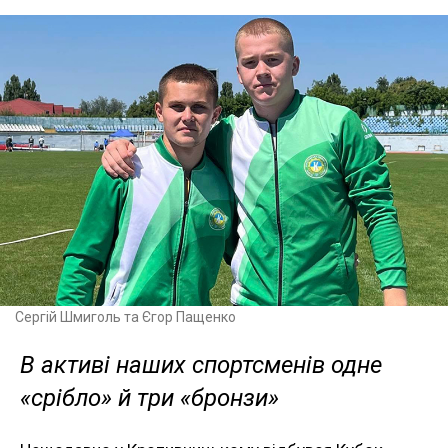
Сергій Шмиголь та Єгор Пащенко
В активі наших спортсменів одне
«срібло» й три «бронзи»