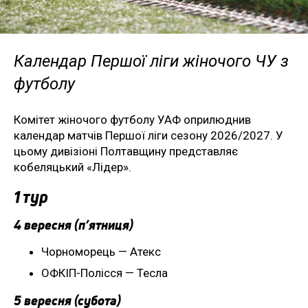
Календар Першої ліги жіночого ЧУ з
футболу
Комітет жіночого футболу УАФ оприлюднив
календар матчів Першої ліги сезону 2026/2027. У
цьому дивізіоні Полтавщину представляє
кобеляцький «Лідер».
1 тур
4 вересня (п’ятниця)
Чорноморець — Атекс
ОФКІП-Полісся — Тесла
5 вересня (субота)