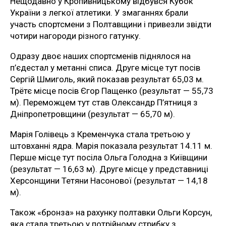
Нещодавно у Кропивницькому відбувся Кубок
України з легкої атлетики. У змаганнях брали
участь спортсмени з Полтавщини і привезли звідти
чотири нагороди різного гатунку.
Одразу двоє наших спортсменів піднялося на
п’єдестал у метанні списа. Друге місце тут посів
Сергій Шмиголь, який показав результат 65,03 м.
Трётє місце посів Єгор Пащенко (результат — 55,73
м). Переможцем тут став Олександр П’ятниця з
Дніпропетровщини (результат — 65,70 м).
Марія Голівець з Кременчука стала третьою у
штовханні ядра. Марія показала результат 14.11 м.
Перше місце тут посіла Ольга Голодна з Київщини
(результат — 16,63 м). Друге місце у представниці
Херсонщини Тетяни Насонової (результат — 14,18
м).
Також «бронза» на рахунку полтавки Ольги Корсун,
яка стала третьою у потрійному стрибку з