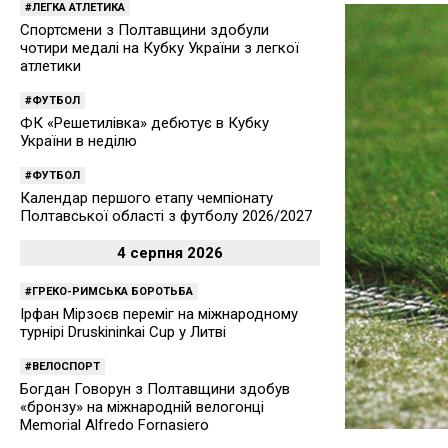
ЛЕГКА АТЛЕТИКА
Спортсмени з Полтавщини здобули
чотири медалі на Кубку України з легкої
атлетики
ФУТБОЛ
ФК «Решетилівка» дебютує в Кубку
України в неділю
ФУТБОЛ
Календар першого етапу чемпіонату
Полтавської області з футболу 2026/2027
4 серпня 2026
ГРЕКО-РИМСЬКА БОРОТЬБА
Ірфан Мірзоєв переміг на міжнародному
турнірі Druskininkai Cup у Литві
ВЕЛОСПОРТ
Богдан Говорун з Полтавщини здобув
«бронзу» на міжнародній велогонці
Memorial Alfredo Fornasiero