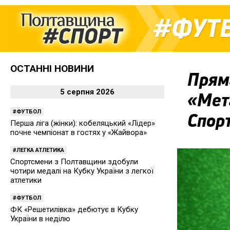
ФУТ
ОСТАННІ НОВИНИ
Пряма
5 серпня 2026
«Мет
ФУТБОЛ
Спор
Перша ліга (жінки): кобеляцький «Лідер»
почне чемпіонат в гостях у «Жайвора»
ЛЕГКА АТЛЕТИКА
Спортсмени з Полтавщини здобули
чотири медалі на Кубку України з легкої
атлетики
ФУТБОЛ
ФК «Решетилівка» дебютує в Кубку
України в неділю