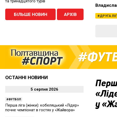
та тринадцятого турів
Владисла
БІЛЬШЕ НОВИН
АРХІВ
ДРУГА ЛІ
ФУТ
ОСТАННІ НОВИНИ
Перша
5 серпня 2026
«Ліде
ФУТБОЛ
у «Ж
Перша ліга (жінки): кобеляцький «Лідер»
почне чемпіонат в гостях у «Жайвора»