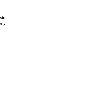
чів
ину