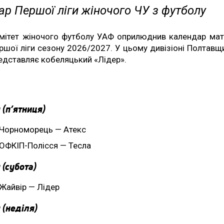
р Першої ліги жіночого ЧУ з футболу
мітет жіночого футболу УАФ оприлюднив календар мат
ршої ліги сезону 2026/2027. У цьому дивізіоні Полтавщ
едставляє кобеляцький «Лідер».
 (п’ятниця)
Чорноморець — Атекс
ОФКІП-Полісся — Тесла
 (субота)
Жайвір — Лідер
 (неділя)