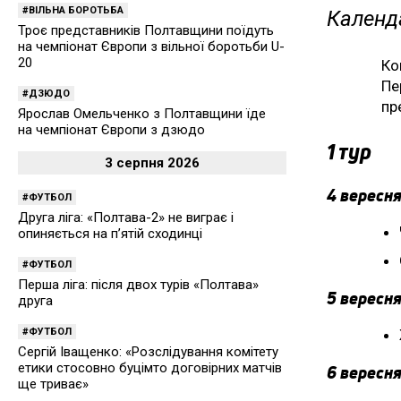
ВІЛЬНА БОРОТЬБА
Календа
Троє представників Полтавщини поїдуть
на чемпіонат Європи з вільної боротьби U-
20
Ко
Пе
ДЗЮДО
пр
Ярослав Омельченко з Полтавщини їде
на чемпіонат Європи з дзюдо
1 тур
3 серпня 2026
4 вересня
ФУТБОЛ
Друга ліга: «Полтава-2» не виграє і
опиняється на п’ятій сходинці
ФУТБОЛ
Перша ліга: після двох турів «Полтава»
5 вересня
друга
ФУТБОЛ
Сергій Іващенко: «Розслідування комітету
етики стосовно буцімто договірних матчів
6 вересня
ще триває»