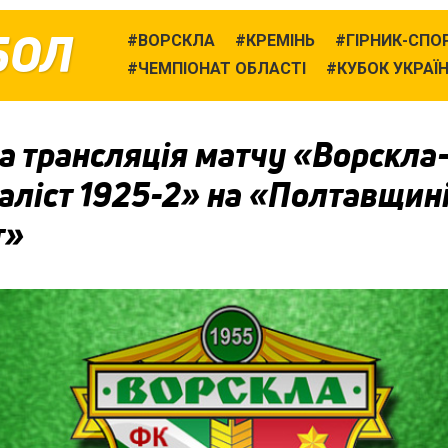
БОЛ
ВОРСКЛА
КРЕМІНЬ
ГІРНИК-СПО
ЧЕМПІОНАТ ОБЛАСТІ
КУБОК УКРАЇ
 трансляція матчу «Ворскла-
аліст 1925-2» на «Полтавщин
т»