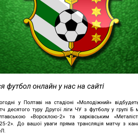
я футбол онлайн у нас на сайті
огодні у Полтаві на стадіоні «Молодіжний» відбудет
тч десятого туру Другої ліги ЧУ з футболу у групі Б 
лтавською «Ворсклою-2» та харківським «Металіс
25-2». До вашої уваги пряма трансляція матчу з кан
Л.