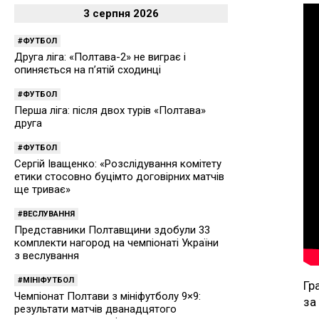
3 серпня 2026
ФУТБОЛ
Друга ліга: «Полтава-2» не виграє і
опиняється на п’ятій сходинці
ФУТБОЛ
Перша ліга: після двох турів «Полтава»
друга
ФУТБОЛ
Сергій Іващенко: «Розслідування комітету
етики стосовно буцімто договірних матчів
ще триває»
ВЕСЛУВАННЯ
Представники Полтавщини здобули 33
комплекти нагород на чемпіонаті України
з веслування
МІНІФУТБОЛ
Гр
Чемпіонат Полтави з мініфутболу 9×9:
за
результати матчів дванадцятого