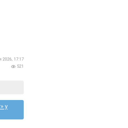
я 2026, 17:17
521
» у