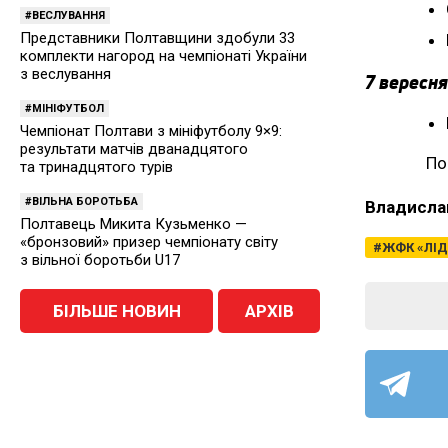
ВЕСЛУВАННЯ
Представники Полтавщини здобули 33
комплекти нагород на чемпіонаті України
з веслування
7 вересня
МІНІФУТБОЛ
Чемпіонат Полтави з мініфутболу 9×9:
результати матчів дванадцятого
По
та тринадцятого турів
ВІЛЬНА БОРОТЬБА
Владисла
Полтавець Микита Кузьменко —
«бронзовий» призер чемпіонату світу
ЖФК «ЛІД
з вільної боротьби U17
БІЛЬШЕ НОВИН
АРХІВ