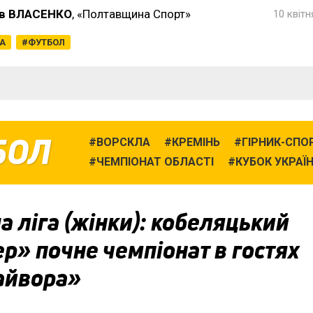
в ВЛАСЕНКО
, «Полтавщина Спорт»
10 квітн
ГА
ФУТБОЛ
БОЛ
ВОРСКЛА
КРЕМІНЬ
ГІРНИК-СПО
ЧЕМПІОНАТ ОБЛАСТІ
КУБОК УКРАЇ
 ліга (жінки): кобеляцький
р» почне чемпіонат в гостях
айвора»