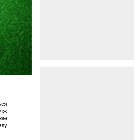
ься
між
том
алу