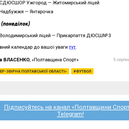
СДЮСШОР Ужгород — Житомирський ліцей
Надбужжя — Янтарочка
 (понеділок)
Володимирський ліцей — Прикарпаття ДЮСШ№ 3
вний календар до вашої уваги
тут
.
в ВЛАСЕНКО
, «Полтавщина Спорт»
5 серпн
ЕР-ЗБІРНА ПОЛТАВСЬКОЇ ОБЛАСТІ»
ФУТБОЛ
Підписуйтесь на канал «Полтавщини Спорт
Telegram!