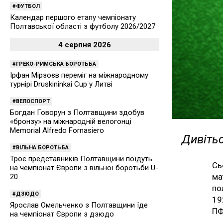
ФУТБОЛ
Календар першого етапу чемпіонату
Полтавської області з футболу 2026/2027
4 серпня 2026
ГРЕКО-РИМСЬКА БОРОТЬБА
Ірфан Мірзоєв переміг на міжнародному
турнірі Druskininkai Cup у Литві
ВЕЛОСПОРТ
Богдан Говорун з Полтавщини здобув
«бронзу» на міжнародній велогонці
Memorial Alfredo Fornasiero
Дивітьс
ВІЛЬНА БОРОТЬБА
Троє представників Полтавщини поїдуть
Сь
на чемпіонат Європи з вільної боротьби U-
ма
20
по
ДЗЮДО
19
Ярослав Омельченко з Полтавщини їде
ПФ
на чемпіонат Європи з дзюдо