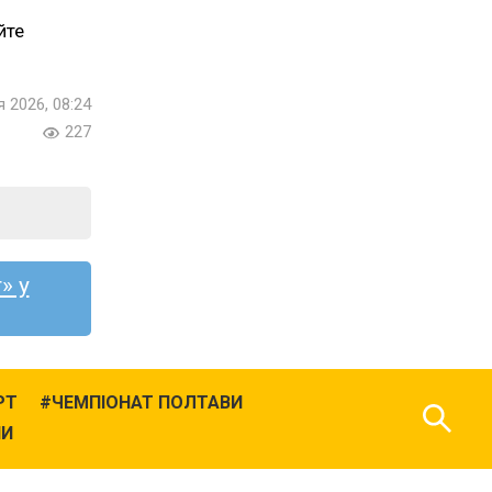
йте
я 2026, 08:24
227
» у
РТ
ЧЕМПІОНАТ ПОЛТАВИ
НИ