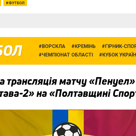
ФУТБОЛ
БОЛ
ВОРСКЛА
КРЕМІНЬ
ГІРНИК-СПО
ЧЕМПІОНАТ ОБЛАСТІ
КУБОК УКРАЇ
а трансляція матчу «Пенуел
тава-2» на «Полтавщині Спор