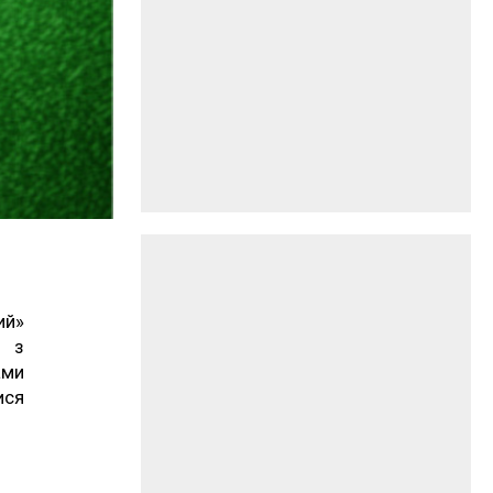
ий»
и з
ами
ися