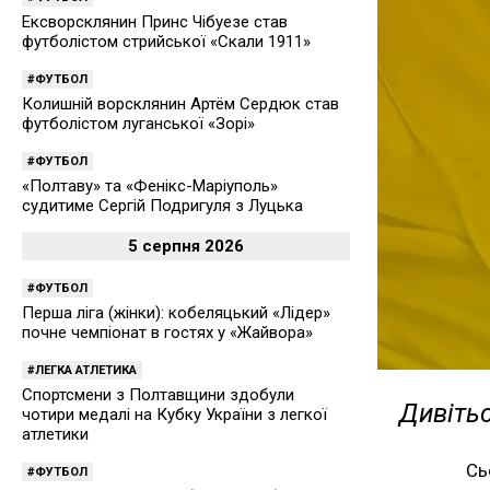
Ексворсклянин Принс Чібуезе став
футболістом стрийської «Скали 1911»
ФУТБОЛ
Колишній ворсклянин Артём Сердюк став
футболістом луганської «Зорі»
ФУТБОЛ
«Полтаву» та «Фенікс-Маріуполь»
судитиме Сергій Подригуля з Луцька
5 серпня 2026
ФУТБОЛ
Перша ліга (жінки): кобеляцький «Лідер»
почне чемпіонат в гостях у «Жайвора»
ЛЕГКА АТЛЕТИКА
Спортсмени з Полтавщини здобули
Дивітьс
чотири медалі на Кубку України з легкої
атлетики
Сь
ФУТБОЛ