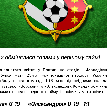
и обмінялися голами у першому таймі
мнадцятого квітня у Полтаві на стадіоні «Молодіжн
дбувся матч 25-го туру юнацької першості Україн
тболу серед команд U-19 між відповідними склад
лтавської «Ворскли» та «Олександрії». Команди обмінял
лами в середині першого тайму, й закінчили матч внічию.
а» U-19 — «Олександрія» U-19 - 1:1