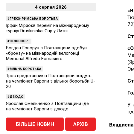
4 серпня 2026
«В
Тк
ГРЕКО-РИМСЬКА БОРОТЬБА
72
Ірфан Мірзоєв переміг на міжнародному
турнірі Druskininkai Cup у Литві
Ст
ВЕЛОСПОРТ
«О
Богдан Говорун з Полтавщини здобув
«бронзу» на міжнародній велогонці
Ма
Memorial Alfredo Fornasiero
(Я
Ом
ВІЛЬНА БОРОТЬБА
Троє представників Полтавщини поїдуть
Ст
на чемпіонат Європи з вільної боротьби U-
20
Го
ДЗЮДО
Ярослав Омельченко з Полтавщини їде
У 
на чемпіонат Європи з дзюдо
од
БІЛЬШЕ НОВИН
АРХІВ
Владисла