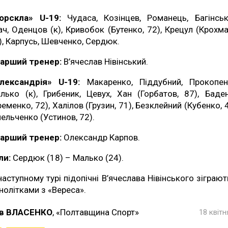
орскла» U-19:
Чудаса, Козінцев, Романець, Багінськ
ач, Оденцов (к), Кривобок (Бутенко, 72), Крецул (Крохма
), Карпусь, Шевченко, Сердюк.
арший тренер:
В’ячеслав Нівінський.
лександрія» U-19:
Макаренко, Піддубний, Прокопен
лько (к), Грибеник, Цевух, Хан (Горбатов, 87), Баде
ременко, 72), Халілов (Грузин, 71), Безклейний (Кубенко, 4
ельченко (Устинов, 72).
арший тренер:
Олександр Карпов.
ли:
Сердюк (18) – Малько (24).
наступному турі підопічні В’ячеслава Нівінського зіграют
нолітками з «Вереса».
в ВЛАСЕНКО
, «Полтавщина Спорт»
18 квітн