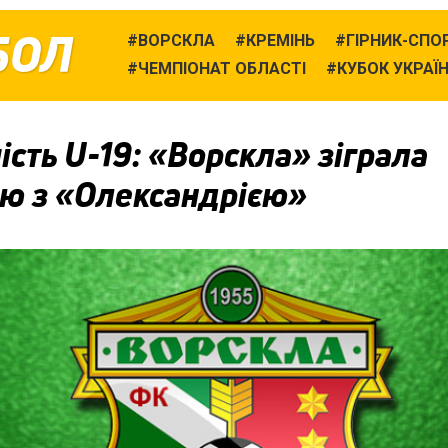
БОЛ
ВОРСКЛА
КРЕМІНЬ
ГІРНИК-СПО
ЧЕМПІОНАТ ОБЛАСТІ
КУБОК УКРАЇ
сть U-19: «Ворскла» зіграла
ию з «Олександрією»