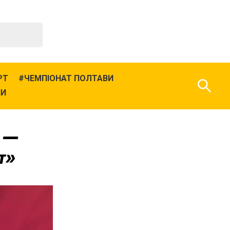
РТ
ЧЕМПІОНАТ ПОЛТАВИ
НИ
» —
т»