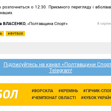
а розпочнеться о 12:30. Приємного перегляду і вболіва
 наших.
в ВЛАСЕНКО
, «Полтавщина Спорт»
8 серпн
ГА
ФУТБОЛ
Підписуйтесь на канал «Полтавщини Спорт
Telegram!
БОЛ
ВОРСКЛА
КРЕМІНЬ
ГІРНИК-СПО
ЧЕМПІОНАТ ОБЛАСТІ
КУБОК УКРАЇ