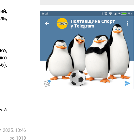
ий,
ль,
ко,
нко
6),
ь з
я 2025, 13:46
1018