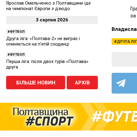
Ярослав Омельченко з Полтавщини їде
Гр
на чемпіонат Європи з дзюдо
за
3 серпня 2026
Владисла
ФУТБОЛ
Друга ліга: «Полтава-2» не виграє і
ДРУГА ЛІ
опиняється на п’ятій сходинці
ФУТБОЛ
Перша ліга: після двох турів «Полтава»
друга
БІЛЬШЕ НОВИН
АРХІВ
ФУТ