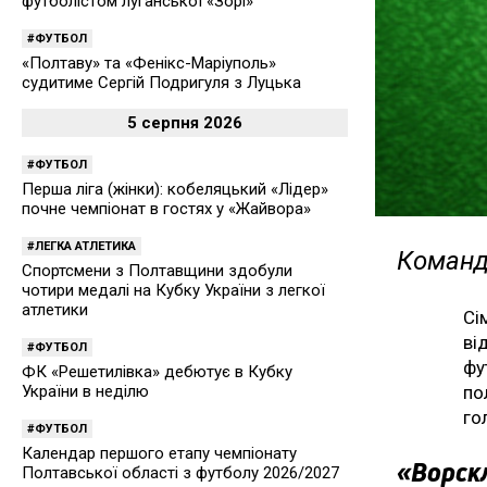
футболістом луганської «Зорі»
ФУТБОЛ
«Полтаву» та «Фенікс-Маріуполь»
судитиме Сергій Подригуля з Луцька
5 серпня 2026
ФУТБОЛ
Перша ліга (жінки): кобеляцький «Лідер»
почне чемпіонат в гостях у «Жайвора»
ЛЕГКА АТЛЕТИКА
Команд
Спортсмени з Полтавщини здобули
чотири медалі на Кубку України з легкої
атлетики
Сі
ві
ФУТБОЛ
фу
ФК «Решетилівка» дебютує в Кубку
по
України в неділю
го
ФУТБОЛ
Календар першого етапу чемпіонату
«Ворскл
Полтавської області з футболу 2026/2027