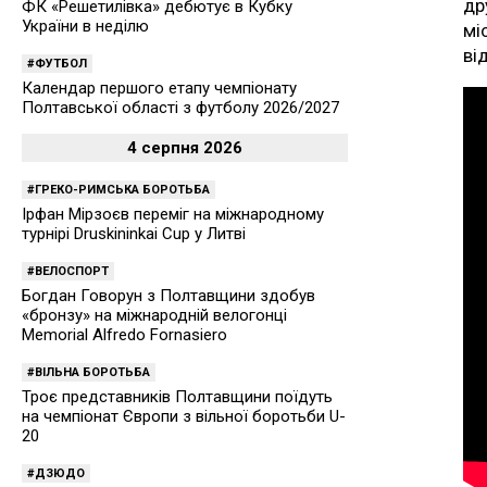
др
ФК «Решетилівка» дебютує в Кубку
України в неділю
мі
ві
ФУТБОЛ
Календар першого етапу чемпіонату
Полтавської області з футболу 2026/2027
4 серпня 2026
ГРЕКО-РИМСЬКА БОРОТЬБА
Ірфан Мірзоєв переміг на міжнародному
турнірі Druskininkai Cup у Литві
ВЕЛОСПОРТ
Богдан Говорун з Полтавщини здобув
«бронзу» на міжнародній велогонці
Memorial Alfredo Fornasiero
ВІЛЬНА БОРОТЬБА
Троє представників Полтавщини поїдуть
на чемпіонат Європи з вільної боротьби U-
20
ДЗЮДО