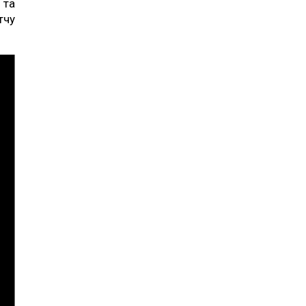
 та
тчу