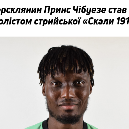
рсклянин Принс Чібуезе став
лістом стрийської «Скали 19