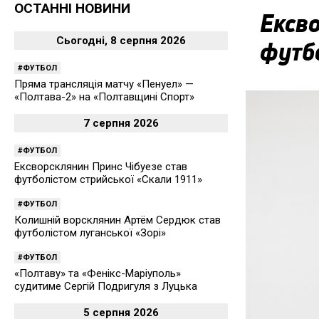
ОСТАННІ НОВИНИ
Ексво
Сьогодні, 8 серпня 2026
футбо
ФУТБОЛ
Пряма трансляція матчу «Пенуел» —
«Полтава-2» на «Полтавщині Спорт»
7 серпня 2026
ФУТБОЛ
Ексворсклянин Принс Чібуезе став
футболістом стрийської «Скали 1911»
ФУТБОЛ
Колишній ворсклянин Артём Сердюк став
футболістом луганської «Зорі»
ФУТБОЛ
«Полтаву» та «Фенікс-Маріуполь»
судитиме Сергій Подригуля з Луцька
5 серпня 2026