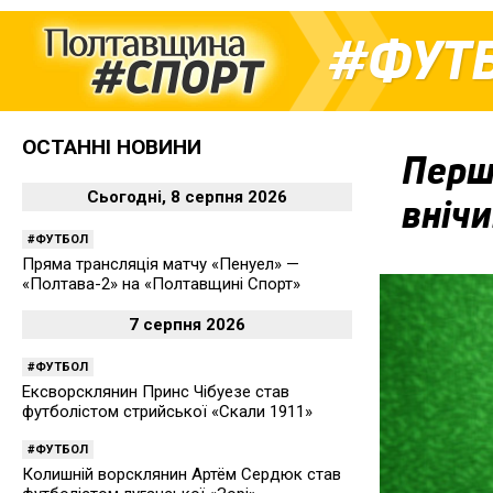
ФУТ
ОСТАННІ НОВИНИ
Перші
Сьогодні, 8 серпня 2026
вніч
ФУТБОЛ
Пряма трансляція матчу «Пенуел» —
«Полтава-2» на «Полтавщині Спорт»
7 серпня 2026
ФУТБОЛ
Ексворсклянин Принс Чібуезе став
футболістом стрийської «Скали 1911»
ФУТБОЛ
Колишній ворсклянин Артём Сердюк став