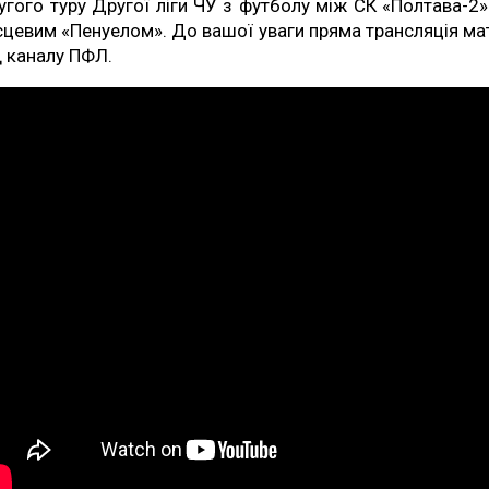
угого туру Другої ліги ЧУ з футболу між СК «Полтава-2»
сцевим «Пенуелом». До вашої уваги пряма трансляція ма
д каналу ПФЛ.