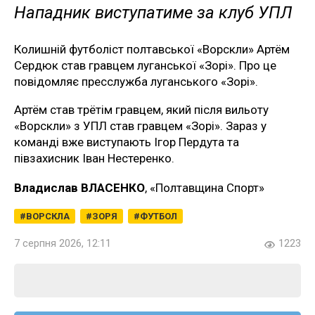
Нападник виступатиме за клуб УПЛ
Колишній футболіст полтавської «Ворскли» Артём
Сердюк став гравцем луганської «Зорі». Про це
повідомляє пресслужба луганського «Зорі».
Артём став трётім гравцем, який після вильоту
«Ворскли» з УПЛ став гравцем «Зорі». Зараз у
команді вже виступають Ігор Пердута та
півзахисник Іван Нестеренко.
Владислав ВЛАСЕНКО
, «Полтавщина Спорт»
ВОРСКЛА
ЗОРЯ
ФУТБОЛ
7 серпня 2026, 12:11
1223