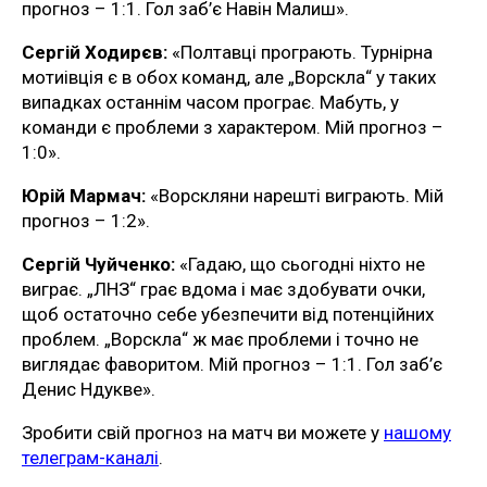
прогноз – 1:1. Гол заб’є Навін Малиш».
Сергій Ходирєв:
«Полтавці програють. Турнірна
мотиівція є в обох команд, але „Ворскла“ у таких
випадках останнім часом програє. Мабуть, у
команди є проблеми з характером. Мій прогноз –
1:0».
Юрій Мармач:
«Ворскляни нарешті виграють. Мій
прогноз – 1:2».
Сергій Чуйченко:
«Гадаю, що сьогодні ніхто не
виграє. „ЛНЗ“ грає вдома і має здобувати очки,
щоб остаточно себе убезпечити від потенційних
проблем. „Ворскла“ ж має проблеми і точно не
виглядає фаворитом. Мій прогноз – 1:1. Гол заб’є
Денис Ндукве».
Зробити свій прогноз на матч ви можете у
нашому
телеграм-каналі
.