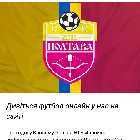
Дивіться футбол онлайн у нас на
сайті
Сьогодні у Кривому Розі на НТБ «Гірник»
відбудеться матч другого туру Другої ліги ЧУ з