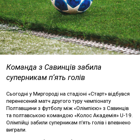
Команда з Савинців забила
суперникам п’ять голів
Сьогодні у Миргороді на стадіоні «Старт» відбувся
перенесений матч другого туру чемпіонату
Полтавщини з футболу між «Олімпією» з Савинців
та полтавською командою «Колос Академія» U-19.
Олімпійці забили суперникам п’ять голів і впевнено
виграли.