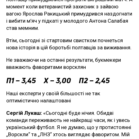
момент коли ветеранистий захисник з зайвою
вагою Ярослав Ракицький примудрився наздогнати
і вибити м’яч у підкаті у молодого Антона Салабая
став мемним.
Втім, сьогодні зі стартовим свистком почнеться
нова історія в цій боротьбі полтавців за виживання.
Не зважаючи на останні результати, букмекери
вважають фаворитами ворсклян
П1 – 3,45 Х – 3,00 П2 – 2,45
Наші експерти у своїй більшості не так
оптимістично налаштовані
Сергій Лукаш:
«Сьогодні буде нічия. Обидві
команди переживають не найкращі часи, як і увесь
український футбол. Я не думаю, що у протистоянні
„Ворскли“ та „ЛНЗ“ хтось виглядає фаворитом. Мій