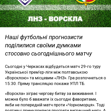
Наші футбольні прогнозисти
поділилися своїми думками
стосовно сьогоднішнього матчу
Сьогодні у Черкасах відбудеться матч 29-го туру
Української прем’єр-ліги між полтавською
«Ворсклою» та місцевим «ЛНЗ». Гра розпочнеться о
15:30. Пряму трансляцію покаже УПЛ ТБ.
«Ворскла» зіграє чергову битву за виживання. І
можна було б вважати їх сьогодні фаворитами,
якби не попередній матч проти «Чорноморця». Тоді
полтавці примудрилися програти виграшний матч. А