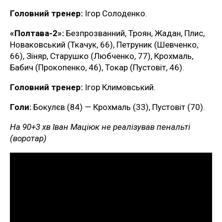
Головний тренер:
Ігор Солоденко.
«Полтава-2»:
Безпрозванний, Троян, Жадан, Плис,
Новаковський (Ткачук, 66), Петруник (Шевченко,
66), Зіняр, Старушко (Любченко, 77), Крохмаль,
Бабич (Прокопенко, 46), Токар (Пустовіт, 46).
Головний тренер:
Ігор Климовський.
Голи:
Бокулєв (84) — Крохмаль (33), Пустовіт (70).
На 90+3 хв Іван Маціюк не реалізував пенальті
(воротар)