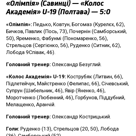
«Олімпія» (Савинці) — «Колос
Академія» U-19 (Полтава) — 5:0
«Олімпія»:
Педько, Ковтун, Богомаз (Курелєх, 62),
Бичков, Павлик (Пось, 73), Почернін (Самборський,
50), Яременко, Фабунмі (Пономаренко, 56),
Стрельцов (Сергієнко, 56), Руденко (Ситник, 62),
Лобода 9Співак, 46).
Головний тренер:
Олександр Безуглий.
«Колос Академія» U-19:
Кострубяк (Литвин, 66),
Підлетейчук, Майстренко (Фелипас, 66), Січевський,
Супрун (Шабельник, 46), Явір (Яненко, 46),
Моротченко (Любенний, 46), Горбунов, Піддубний,
Мелащенко, Аранчій.
Головний тренер:
Олександр Кострицький.
Голи:
Руденко (13), Стрельцов (20, 50), Лобода
(36), Самборський (52).