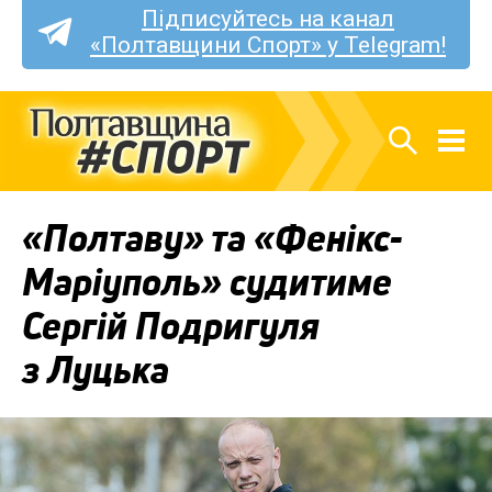
Підписуйтесь на канал
«Полтавщини Спорт» у Telegram!
«Полтаву» та «Фенікс-
Маріуполь» судитиме
Сергій Подригуля
з Луцька