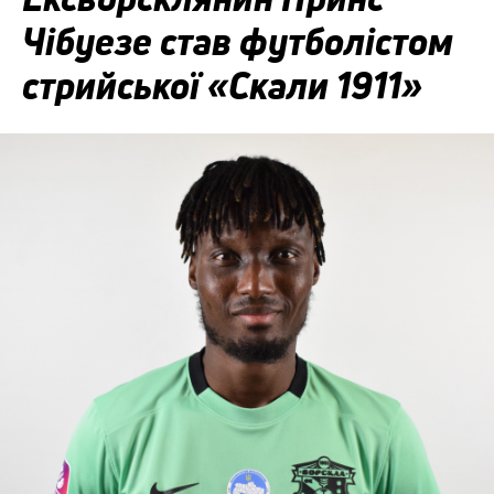
Чібуезе став футболістом
стрийської «Скали 1911»