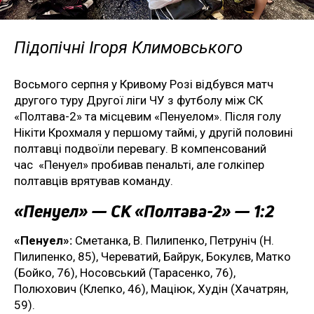
Підопічні Ігоря Климовського
Восьмого серпня у Кривому Розі відбувся матч
другого туру Другої ліги ЧУ з футболу між СК
«Полтава-2» та місцевим «Пенуелом». Після голу
Нікіти Крохмаля у першому таймі, у другій половині
полтавці подвоїли перевагу. В компенсований
час «Пенуел» пробивав пенальті, але голкіпер
полтавців врятував команду.
«Пенуел» — СК «Полтава-2» — 1:2
«Пенуел»:
Сметанка, В. Пилипенко, Петруніч (Н.
Пилипенко, 85), Череватий, Байрук, Бокулєв, Матко
(Бойко, 76), Носовський (Тарасенко, 76),
Полюхович (Клепко, 46), Маціюк, Худін (Хачатрян,
59).