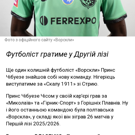
Фото з офіційного сайту «Ворскли»
Футболіст гратиме у Другій лізі
Ще один колишній футболіст «Ворскли» Принс
Чібуезе знайшов собі нову команду. Нігерієць
виступатиме за «Скалу 1911» зі Стрию.
Принс Чібуезе Чісом у своїй кар’єрі грав за
«Миколаїв» та «Гірник-Спорт» з Горішніх Плавнів. Ну
і його останньою командою була полтавська
«Ворскла», у складі якої він зіграв 26 матчів у
Першій лізі 2025/2026.