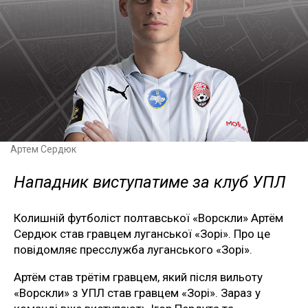
Артем Сердюк
Нападник виступатиме за клуб УПЛ
Колишній футболіст полтавської «Ворскли» Артём
Сердюк став гравцем луганської «Зорі». Про це
повідомляє пресслужба луганського «Зорі».
Артём став трётім гравцем, який після вильоту
«Ворскли» з УПЛ став гравцем «Зорі». Зараз у