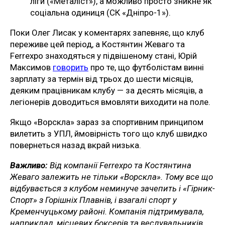
ліги («Металіст»), а можливо просто зникне як
соціальна одиниця (СК «Дніпро-1»).
Поки Олег Лисак у коментарях запевняє, що клуб
переживе цей період, а Костянтин Жеваго та
Ferrexpo знаходяться у підвішеному стані, Юрій
Максимов
говорить
про те, що футболістам винні
зарплату за термін від трьох до шести місяців,
деяким працівникам клубу — за десять місяців, а
легіонерів доводиться вмовляти виходити на поле.
Якщо «Ворскла» зараз за спортивним принципом
вилетить з УПЛ, ймовірність того що клуб швидко
повернеться назад вкрай низька.
Важливо:
Від компанії Ferrexpo та Костянтина
Жеваго залежить не тільки «Ворскла». Тому все що
відбувається з клубом неминуче зачепить і «Гірник-
Спорт» з Горішніх Плавнів, і взагалі спорт у
Кременчуцькому районі. Компанія підтримувала,
наприклад, місцевих боксерів та веслувальників.