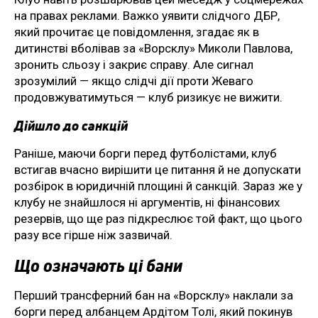
на правах реклами. Важко уявити слідчого ДБР,
який прочитає це повідомлення, згадає як в
дитинстві вболівав за «Ворсклу» Миколи Павлова,
зронить сльозу і закриє справу. Але сигнал
зрозумілий — якщо слідчі дії проти Жеваго
продовжуватимуться — клуб ризикує не вижити.
Дійшло до санкцій
Раніше, маючи борги перед футболістами, клуб
встигав вчасно вирішити це питання й не допускати
розбірок в юридичній площині й санкцій. Зараз же у
клубу не знайшлося ні аргументів, ні фінансових
резервів, що ще раз підкреслює той факт, що цього
разу все гірше ніж зазвичай.
Що означають ці бани
Перший трансферний бан на «Ворсклу» наклали за
борги перед албанцем Ардітом Толі, який покинув