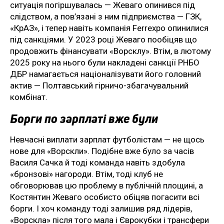
ситуація погіршувалась — Жеваго опинився під
слідством, а пов’язані з ним підприємства — ГЗК,
«КрАЗ», і тепер навіть компанія Ferrexpo опинилися
під санкціями. У 2023 році Жеваго пообіцяв що
продовжить фінансувати «Ворсклу». Втім, в лютому
2025 року на нього були накладені санкції РНБО
ДБР намагається націоналізувати його головний
актив — Полтавський гірничо-збагачувальний
комбінат.
Борги по зарплаті вже були
Невчасні виплати зарплат футболістам — не щось
нове для «Ворскли». Подібне вже було за часів
Василя Сачка й тоді команда навіть здобула
«бронзові» нагороди. Втім, тоді клуб не
обговорював цю проблему в публічній площині, а
Костянтин Жеваго особисто обіцяв погасити всі
борги. І хоч команду тоді залишив ряд лідерів,
«Ворскла» після того мала і Єврокубки і трансфери