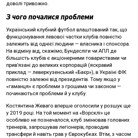
доволі тривожно.
З чого почалися проблеми
Український клубний футбол влаштований так, що
функціонування левової частки клубів повністю
залежить від однієї людини — власника і спонсора.
На відміну від, скажімо, Бундесліги чи АПЛ де
більшість клубів є акціонерними товариствами чи
прив’язані до великих корпорацій (яскравий
приклад — леверкузенський «Баєр»), в Україні ФІК
повністю залежні від президентів. Тому якщо у
«гаманця» є проблеми з грошима чи законом —
починаються проблеми й у клубу.
Костянтина Жеваго вперше оголосили у розшук ще
у 2019 році. На той момент на «Ворсклі» це
особливо не позначалося, клуб змінював головних
тренерів, запрошував легіонерів, проводив
трансфери й навіть грав у Єврокубках. Втім, з часом