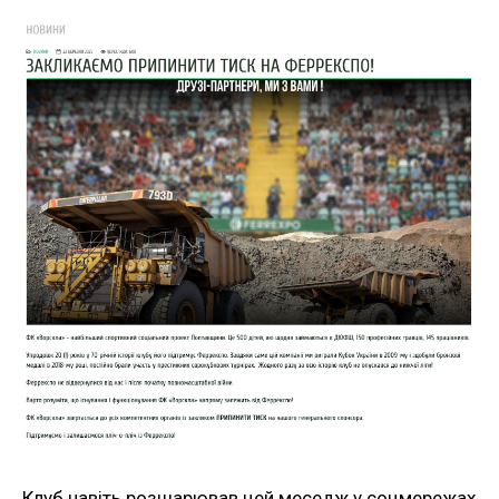
Клуб навіть розшарював цей меседж у соцмережах