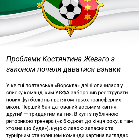
Проблеми Костянтина Жеваго з
законом почали даватися взнаки
У квітні полтавська «Ворскла» двічі опинилася у
списку команд, ким УЄФА заборонив реєструвати
нових футболістів протягом трьох трансферних
вікон. Перший бан датований восьмим квітня,
другий — тридцятим квітня. В купі з публічною
риторикою тренера («є бюджет до кінця року, а там
хтозна що буде»), куцою лавою запасних та
турнірним становищем команди картина виглядає