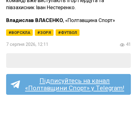
команді вже виступають Ігор Пердута та
півзахисник Іван Нестеренко.
Владислав ВЛАСЕНКО
, «Полтавщина Спорт»
ВОРСКЛА
ЗОРЯ
ФУТБОЛ
7 серпня 2026, 12:11
41
Підписуйтесь на канал
«Полтавщини Спорт» у Telegram!