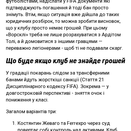
футболістами, надіслати у FIFA документи які
підтверджують погашення й тоді бан просто
знімуть. Втім, якщо ситуація вже дійшла до таких
юридичних розбірок, то можна зробити висновок,
що у клубу просто немає грошей. При цьому
«Ворсклі» треба не лише розрахуватися з Ардітом
Толі, а й домовитися з іншими гравцями —
переважно легіонерами - щоб ті не подавали скарг.
Що буде якщо клуб не знайде грошей
У градації покарань слідом за трансферними
банами йдуть жорсткіші санкції (Стаття 21
Дисциплінарного кодексу FIFA). Зокрема — у
довгостроковій перспективі - зняття очок і
пониження у класі.
Загалом варіантів три:
Костянтин Жеваго та Ferrexpo через суд
повертає собі контроль над активами. Клуб