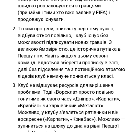
швидко розраховується з гравцями
(принаймні тими хто вже заявив у FIFA) і
продовжує існувати.
Ті самі процеси, описані у першому пункті,
відбуваються повільно, і клуб існує без
можливості підписувати нових гравців. З
великою ймовірністю, це історична путівка в
Першу лігу. Навіть якщо у цьому сезоні
команді вдасться зберегти прописку в еліті,
далі без підсилення та з потенційною втратою
лідерів клуб неминуче понизиться у класі.
Клуб не відшукає ресурсів для вирішення
проблеми. Тоді «Ворскла» просто повіьно
тонутиме як свого часу «Дніпро», «Карпати»,
«Кривбас» чи харківський «Металіст».
Можливо, у клубу з’являться рятівники й він
воскресне («Карпати», «Кривбас»). Можливо —
зупиниться на шляху до дна на рівні Першої