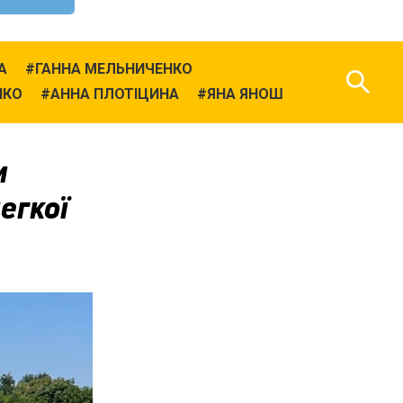
А
ГАННА МЕЛЬНИЧЕНКО
НКО
АННА ПЛОТІЦИНА
ЯНА ЯНОШ
и
егкої