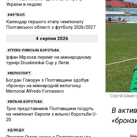
України в неділю
ФУТБОЛ
Календар першого етапу чемпіонату
Полтавської області з футболу 2026/2027
4 серпня 2026
ГРЕКО-РИМСЬКА БОРОТЬБА
Ірфан Мірзоєв переміг на міжнародному
турнірі Druskininkai Cup у Литві
ВЕЛОСПОРТ
Богдан Говорун з Полтавщини здобув
«бронзу» на міжнародній велогонці
Memorial Alfredo Fornasiero
Сергій Шмиг
ВІЛЬНА БОРОТЬБА
Троє представників Полтавщини поїдуть
В актив
на чемпіонат Європи з вільної боротьби U-
«бронз
20
ДЗЮДО
Не