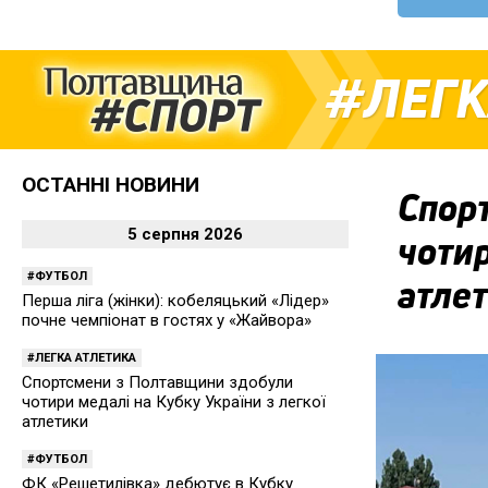
ЛЕГК
ОСТАННІ НОВИНИ
Спор
5 серпня 2026
чотир
ФУТБОЛ
атле
Перша ліга (жінки): кобеляцький «Лідер»
почне чемпіонат в гостях у «Жайвора»
ЛЕГКА АТЛЕТИКА
Спортсмени з Полтавщини здобули
чотири медалі на Кубку України з легкої
атлетики
ФУТБОЛ
ФК «Решетилівка» дебютує в Кубку