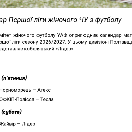
р Першої ліги жіночого ЧУ з футболу
мітет жіночого футболу УАФ оприлюднив календар мат
ршої ліги сезону 2026/2027. У цьому дивізіоні Полтавщ
едставляє кобеляцький «Лідер».
 (п’ятниця)
Чорноморець — Атекс
ОФКІП-Полісся — Тесла
 (субота)
Жайвір — Лідер