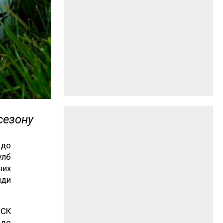
сезону
 до
улб
них
нди
 СК
 до