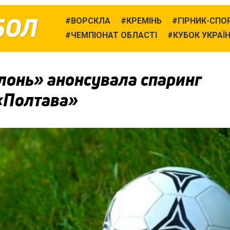
БОЛ
ВОРСКЛА
КРЕМІНЬ
ГІРНИК-СПО
ЧЕМПІОНАТ ОБЛАСТІ
КУБОК УКРАЇ
лонь» анонсувала спаринг
 «Полтава»