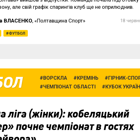
зону, але свій графік спарингів клуб ще не оприлюднив.
в ВЛАСЕНКО
, «Полтавщина Спорт»
18 червня
ФУТБОЛ
БОЛ
ВОРСКЛА
КРЕМІНЬ
ГІРНИК-СПО
ЧЕМПІОНАТ ОБЛАСТІ
КУБОК УКРАЇ
 ліга (жінки): кобеляцький
р» почне чемпіонат в гостях
айвора»