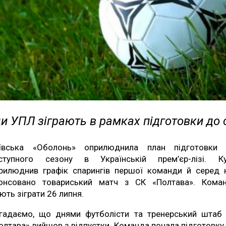
и УПЛ зіграють в рамках підготовки до 
ївська «Оболонь» оприлюднила план підготовки
ступного сезону в Українській прем’єр-лізі. К
рилюднив графік спарингів першої команди й серед 
онсовано товариський матч з СК «Полтава». Кома
ють зіграти 26 липня.
гадаємо, що днями футболісти та тренерський штаб
олтава» вийшов з відпустки. Команда почала підготовку