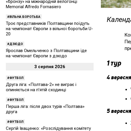
«бронзу» на міжнародній велогонці
Memorial Alfredo Fornasiero
ВІЛЬНА БОРОТЬБА
Календа
Троє представників Полтавщини поїдуть
на чемпіонат Європи з вільної боротьби U-
20
Ко
Пе
ДЗЮДО
пр
Ярослав Омельченко з Полтавщини їде
на чемпіонат Європи з дзюдо
1 тур
3 серпня 2026
4 вересня
ФУТБОЛ
Друга ліга: «Полтава-2» не виграє і
опиняється на п’ятій сходинці
ФУТБОЛ
Перша ліга: після двох турів «Полтава»
5 вересня
друга
ФУТБОЛ
Сергій Іващенко: «Розслідування комітету