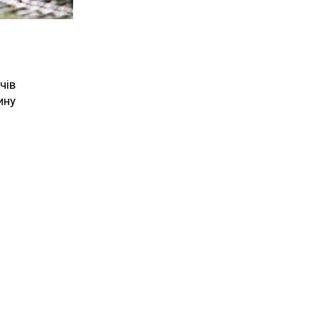
чів
ину