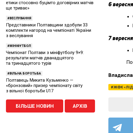
етики стосовно буцімто договірних матчів
6 вересня
ще триває»
ВЕСЛУВАННЯ
Представники Полтавщини здобули 33
комплекти нагород на чемпіонаті України
з веслування
7 вересня
МІНІФУТБОЛ
Чемпіонат Полтави з мініфутболу 9×9:
результати матчів дванадцятого
По
та тринадцятого турів
ВІЛЬНА БОРОТЬБА
Владисла
Полтавець Микита Кузьменко —
«бронзовий» призер чемпіонату світу
ЖФК «ЛІД
з вільної боротьби U17
БІЛЬШЕ НОВИН
АРХІВ