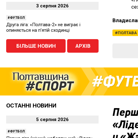
3 серпня 2026
се
ФУТБОЛ
Владисла
Друга ліга: «Полтава-2» не виграє і
опиняється на п’ятій сходинці
ПОЛТАВА
БІЛЬШЕ НОВИН
АРХІВ
ФУТ
ОСТАННІ НОВИНИ
Перша
5 серпня 2026
«Ліде
ФУТБОЛ
у «Ж