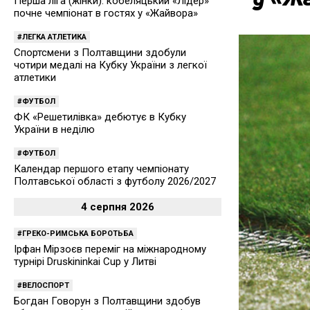
Перша ліга (жінки): кобеляцький «Лідер»
почне чемпіонат в гостях у «Жайвора»
ЛЕГКА АТЛЕТИКА
Спортсмени з Полтавщини здобули
чотири медалі на Кубку України з легкої
атлетики
ФУТБОЛ
ФК «Решетилівка» дебютує в Кубку
України в неділю
ФУТБОЛ
Календар першого етапу чемпіонату
Полтавської області з футболу 2026/2027
4 серпня 2026
ГРЕКО-РИМСЬКА БОРОТЬБА
Ірфан Мірзоєв переміг на міжнародному
турнірі Druskininkai Cup у Литві
ВЕЛОСПОРТ
Богдан Говорун з Полтавщини здобув