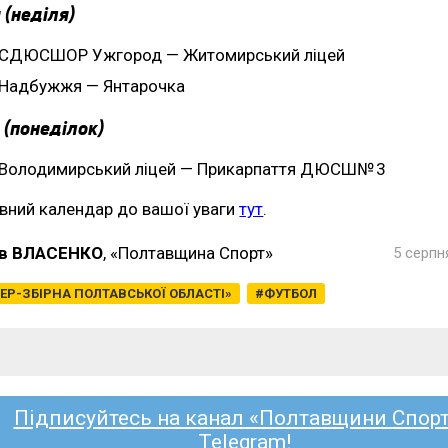
 (неділя)
СДЮСШОР Ужгород — Житомирський ліцей
Надбужжя — Янтарочка
 (понеділок)
Володимирський ліцей — Прикарпаття ДЮСШ№ 3
вний календар до вашої уваги
тут
.
в ВЛАСЕНКО
, «Полтавщина Спорт»
5 серпн
ЕР-ЗБІРНА ПОЛТАВСЬКОЇ ОБЛАСТІ»
ФУТБОЛ
Підписуйтесь на канал «Полтавщини Спорт
Telegram!