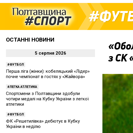
ФУТ
ОСТАННІ НОВИНИ
«Обо
5 серпня 2026
з СК
ФУТБОЛ
Перша ліга (жінки): кобеляцький «Лідер»
почне чемпіонат в гостях у «Жайвора»
ЛЕГКА АТЛЕТИКА
Спортсмени з Полтавщини здобули
чотири медалі на Кубку України з легкої
атлетики
ФУТБОЛ
ФК «Решетилівка» дебютує в Кубку
України в неділю