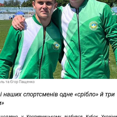
оль та Єгор Пащенко
і наших спортсменів одне «срібло» й три
и»
щодавно у Кропивницькому відбувся Кубок Україн