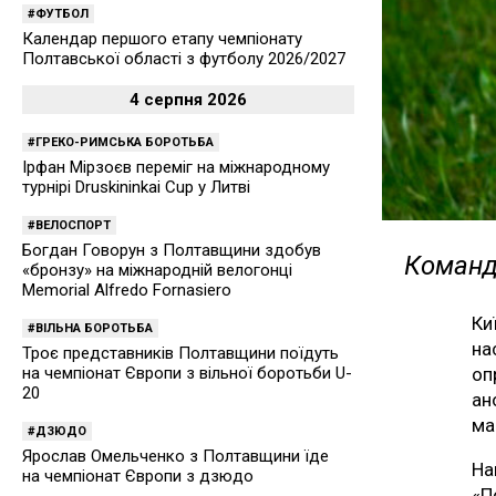
ФУТБОЛ
Календар першого етапу чемпіонату
Полтавської області з футболу 2026/2027
4 серпня 2026
ГРЕКО-РИМСЬКА БОРОТЬБА
Ірфан Мірзоєв переміг на міжнародному
турнірі Druskininkai Cup у Литві
ВЕЛОСПОРТ
Богдан Говорун з Полтавщини здобув
Команд
«бронзу» на міжнародній велогонці
Memorial Alfredo Fornasiero
Ки
ВІЛЬНА БОРОТЬБА
на
Троє представників Полтавщини поїдуть
оп
на чемпіонат Європи з вільної боротьби U-
20
ан
ма
ДЗЮДО
Ярослав Омельченко з Полтавщини їде
На
на чемпіонат Європи з дзюдо
«П