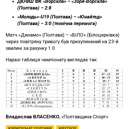
ДЮФШ ФК «Ворскла» – «Зоря-Ворскла»
(Полтава) – 2:8
«Молодь»-U19 (Полтава) – «Юнайтед»
(Полтава) – 3:0 (технічна перемога)
Матч «Динамо» (Полтава) – «БІЛО» (Білоцерківка)
через повітряну тривогу був призупинений на 23-й
хвилині за рахунку 1:0.
Наразі таблиця чемпіонату виглядає так:
Владислав ВЛАСЕНКО
, «Полтавщина Спорт»
ЧЕМПІОНАТ ПОЛТАВИ
ФУТБОЛ