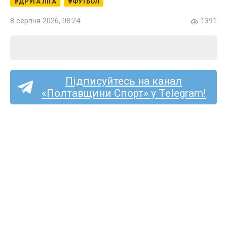
ДРУГА ЛІГА
ФУТБОЛ
8 серпня 2026, 08:24
1391
Підписуйтесь на канал
«Полтавщини Спорт» у Telegram!
Ексворсклянин Принс
Чібуезе став футболістом
стрийської «Скали 1911»