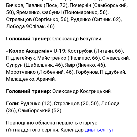
Бичков, Павлик (Пось, 73), Почернін (Самборський,
50), Яременко, Фабунмі (Пономаренко, 56),
Стрельцов (Сергієнко, 56), Руденко (Ситник, 62),
Лобода 9Співак, 46).
Головний тренер:
Олександр Безуглий.
«Колос Академія» U-19:
Кострубяк (Литвин, 66),
Підлетейчук, Майстренко (Фелипас, 66), Січевський,
Супрун (Шабельник, 46), Явір (Яненко, 46),
Моротченко (Любенний, 46), Горбунов, Піддубний,
Мелащенко, Аранчій.
Головний тренер:
Олександр Кострицький.
Голи:
Руденко (13), Стрельцов (20, 50), Лобода
(36), Самборський (52).
Повноцінно обласна першість стартує
п’ятнадцятого серпня. Календар
дивіться тут