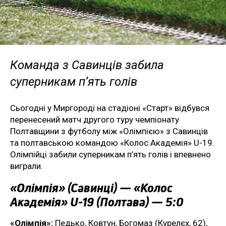
Команда з Савинців забила
суперникам п’ять голів
Сьогодні у Миргороді на стадіоні «Старт» відбувся
перенесений матч другого туру чемпіонату
Полтавщини з футболу між «Олімпією» з Савинців
та полтавською командою «Колос Академія» U-19.
Олімпійці забили суперникам п’ять голів і впевнено
виграли.
«Олімпія» (Савинці) — «Колос
Академія» U-19 (Полтава) — 5:0
«Олімпія»:
Педько, Ковтун, Богомаз (Курелєх, 62),