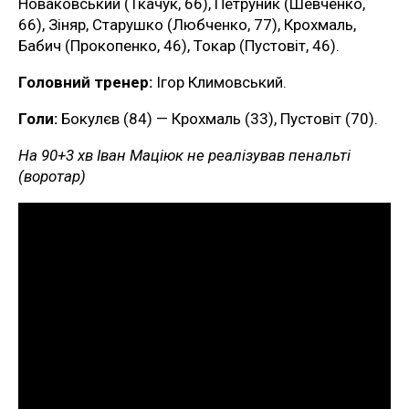
Новаковський (Ткачук, 66), Петруник (Шевченко,
66), Зіняр, Старушко (Любченко, 77), Крохмаль,
Бабич (Прокопенко, 46), Токар (Пустовіт, 46).
Головний тренер:
Ігор Климовський.
Голи:
Бокулєв (84) — Крохмаль (33), Пустовіт (70).
На 90+3 хв Іван Маціюк не реалізував пенальті
(воротар)