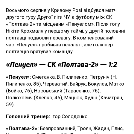
Восьмого серпня у Кривому Розі відбувся матч
другого туру Другої ліги ЧУ з футболу між СК
«Полтава-2» та місцевим «Пенуелом». Після голу
Нікіти Крохмаля у першому таймі, у другій половині
полтавці подвоїли перевагу. В компенсований
час «Пенуел» пробивав пенальті, але голкіпер
полтавців врятував команду.
«Пенуел» — СК «Полтава-2» — 1:2
«Пенуел»:
Сметанка, В. Пилипенко, Петруніч (Н.
Пилипенко, 85), Череватий, Байрук, Бокулєв, Матко
(Бойко, 76), Носовський (Тарасенко, 76),
Полюхович (Клепко, 46), Маціюк, Худін (Хачатрян,
59).
Головний тренер:
Ігор Солоденко.
«Полтава-2»:
Безпрозванний, Троян, Жадан, Плис,