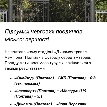
Підсумки чергових поєдинків
міської першості
На полтавському стадіоні «Динамо» триває
Чемпіонат Полтави з футболу серед аматорів.
Позаду матчі восьмого туру, які закінчилися з
такими результатами:
«Юнайтед» (Полтава) – СКП (Полтава) – 0:3
(тех. поразка)
«Інваспорт» (Полтава) – «Молодь»-U19
(Полтава) – 5:1
«Динамо» (Полтава) – «Зоря-Ворскла»