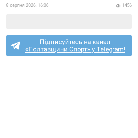
8 серпня 2026, 16:06
1456
Підписуйтесь на канал
«Полтавщини Спорт» у Telegram!
Тарас Дмитрук став
футболістом
«Олександрії»