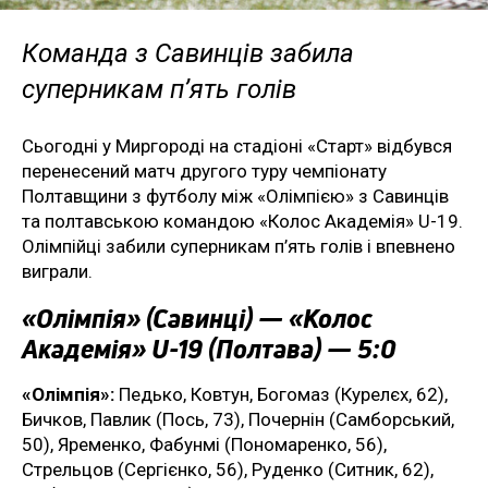
Команда з Савинців забила
суперникам п’ять голів
Сьогодні у Миргороді на стадіоні «Старт» відбувся
перенесений матч другого туру чемпіонату
Полтавщини з футболу між «Олімпією» з Савинців
та полтавською командою «Колос Академія» U-19.
Олімпійці забили суперникам п’ять голів і впевнено
виграли.
«Олімпія» (Савинці) — «Колос
Академія» U-19 (Полтава) — 5:0
«Олімпія»:
Педько, Ковтун, Богомаз (Курелєх, 62),
Бичков, Павлик (Пось, 73), Почернін (Самборський,
50), Яременко, Фабунмі (Пономаренко, 56),
Стрельцов (Сергієнко, 56), Руденко (Ситник, 62),