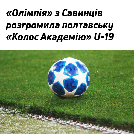
«Олімпія» з Савинців
розгромила полтавську
«Колос Академію» U-19