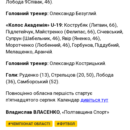
Лобода 9Співак, 46).
Головний тренер:
Олександр Безуглий.
«Колос Академія» U-19:
Кострубяк (Литвин, 66),
Підлетейчук, Майстренко (Фелипас, 66), Січевський,
Супрун (Шабельник, 46), Явір (Яненко, 46),
Моротченко (Любенний, 46), Горбунов, Піддубний,
Мелащенко, Аранчій.
Головний тренер:
Олександр Кострицький.
Голи:
Руденко (13), Стрельцов (20, 50), Лобода
(36), Самборський (52).
Повноцінно обласна першість стартує
п’ятнадцятого серпня. Календар
дивіться тут
Владислав ВЛАСЕНКО
, «Полтавщина Спорт»
ЧЕМПІОНАТ ОБЛАСТІ
ФУТБОЛ