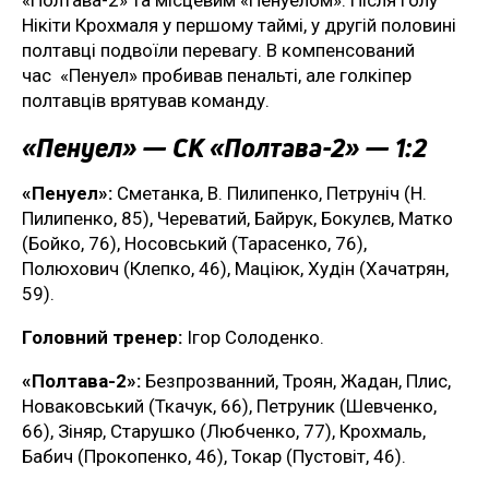
«Полтава-2» та місцевим «Пенуелом». Після голу
Нікіти Крохмаля у першому таймі, у другій половині
полтавці подвоїли перевагу. В компенсований
час «Пенуел» пробивав пенальті, але голкіпер
полтавців врятував команду.
«Пенуел» — СК «Полтава-2» — 1:2
«Пенуел»:
Сметанка, В. Пилипенко, Петруніч (Н.
Пилипенко, 85), Череватий, Байрук, Бокулєв, Матко
(Бойко, 76), Носовський (Тарасенко, 76),
Полюхович (Клепко, 46), Маціюк, Худін (Хачатрян,
59).
Головний тренер:
Ігор Солоденко.
«Полтава-2»:
Безпрозванний, Троян, Жадан, Плис,
Новаковський (Ткачук, 66), Петруник (Шевченко,
66), Зіняр, Старушко (Любченко, 77), Крохмаль,
Бабич (Прокопенко, 46), Токар (Пустовіт, 46).