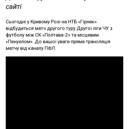
сайті
Сьогодні у Кривому Розі на НТБ «Гірник»
відбудеться матч другого туру Другої ліги ЧУ з
футболу між СК «Полтава-2» та місцевим
«Пенуелом». До вашої уваги пряма трансляція
матчу від каналу ПФЛ.