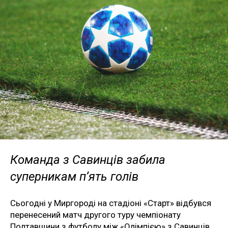
Команда з Савинців забила
суперникам п’ять голів
Сьогодні у Миргороді на стадіоні «Старт» відбувся
перенесений матч другого туру чемпіонату
Полтавщини з футболу між «Олімпією» з Савинців