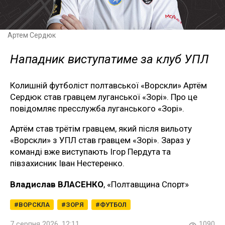
Артем Сердюк
Нападник виступатиме за клуб УПЛ
Колишній футболіст полтавської «Ворскли» Артём
Сердюк став гравцем луганської «Зорі». Про це
повідомляє пресслужба луганського «Зорі».
Артём став трётім гравцем, який після вильоту
«Ворскли» з УПЛ став гравцем «Зорі». Зараз у
команді вже виступають Ігор Пердута та
півзахисник Іван Нестеренко.
Владислав ВЛАСЕНКО
, «Полтавщина Спорт»
ВОРСКЛА
ЗОРЯ
ФУТБОЛ
7 серпня 2026, 12:11
1090