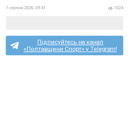
7 серпня 2026, 09:41
1024
Підписуйтесь на канал
«Полтавщини Спорт» у Telegram!
Перша ліга (жінки):
кобеляцький «Лідер»
почне чемпіонат в гостях