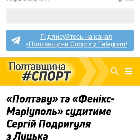
Підписуйтесь на канал
«Полтавщини Спорт» у Telegram!
«Полтаву» та «Фенікс-
Маріуполь» судитиме
Сергій Подригуля
з Луцька