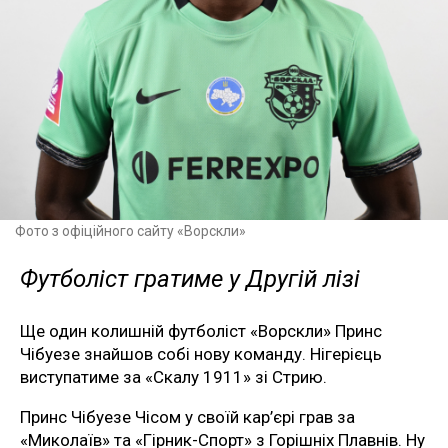
Фото з офіційного сайту «Ворскли»
Футболіст гратиме у Другій лізі
Ще один колишній футболіст «Ворскли» Принс
Чібуезе знайшов собі нову команду. Нігерієць
виступатиме за «Скалу 1911» зі Стрию.
Принс Чібуезе Чісом у своїй кар’єрі грав за
«Миколаїв» та «Гірник-Спорт» з Горішніх Плавнів. Ну