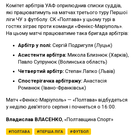
Комітет арбітрів УАФ оприлюднив списки суддів,
які працюватимуть на матчах третього туру Першої
ліги ЧУ з футболу. СК «Полтава» у цьому турі в
гостях зіграє проти команди «Фенікс-Маріуполь».
На цьому матчі працюватиме така бригада арбітрів:
Арбітр у полі:
Сергій Подригуля (Луцьк)
Асистенти арбітра:
Микола Близнюк (Харків),
Павло Супрунюк (Волинська область)
Четвертий арбітр:
Степан Лапко (Львів)
Спостерігачка арбітражу:
Анастасія
Романюк (Івано-Франківськ)
Матч «Фенікс-Маріуполь» — «Полтава» відбудеться
у неділю дев’ятого серпня і почнеться о 16:00.
Владислав ВЛАСЕНКО
, «Полтавщина Спорт»
ПОЛТАВА
ПЕРША ЛІГА
ФУТБОЛ