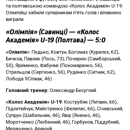
та полтавською командою «Колос Академія» U-19.
Олімпійці забили суперникам п’ять голів і впевнено
виграли.
«Олімпія» (Савинці) — «Колос
Академія» U-19 (Полтава) — 5:0
«Олімпія»:
Педько, Ковтун, Богомаз (Курелєх, 62),
Бичков, Павлик (Пось, 73), Почернін (Самборський,
50), Яременко, Фабунмі (Пономаренко, 56),
Стрельцов (Сергієнко, 56), Руденко (Ситник, 62),
Лобода 9Співак, 46).
Головний тренер:
Олександр Безуглий.
«Колос Академія» U-19:
Кострубяк (Литвин, 66),
Підлетейчук, Майстренко (Фелипас, 66), Січевський,
Супрун (Шабельник, 46), Явір (Яненко, 46),
Моротченко (Любенний, 46), Горбунов, Піддубний,
Мелащенко, Аранчій.