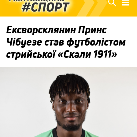
Ексворсклянин Принс
Чібуезе став футболістом
стрийської «Скали 1911»