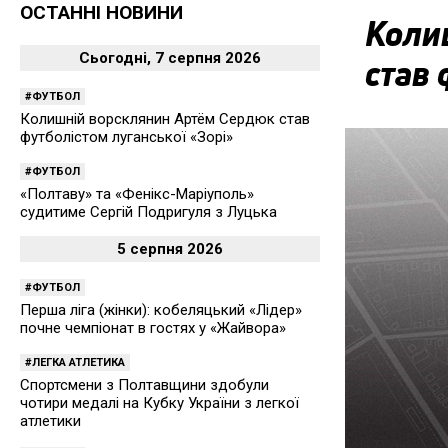
ОСТАННІ НОВИНИ
Коли
Сьогодні, 7 серпня 2026
став 
ФУТБОЛ
Колишній ворсклянин Артём Сердюк став
футболістом луганської «Зорі»
ФУТБОЛ
«Полтаву» та «Фенікс-Маріуполь»
судитиме Сергій Подригуля з Луцька
5 серпня 2026
ФУТБОЛ
Перша ліга (жінки): кобеляцький «Лідер»
почне чемпіонат в гостях у «Жайвора»
ЛЕГКА АТЛЕТИКА
Спортсмени з Полтавщини здобули
чотири медалі на Кубку України з легкої
атлетики