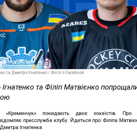
нко та Дмитро Ігнатенко / Фото з Facebook
Ігнатенко та Філіп Матвієнко попрощал
дою
 «Кременчук» покидають двоє хокеїстів. Про
відомляє пресслужба клубу. Йдеться про Філіпа Матвіє
 Дмитра Ігнатенка.