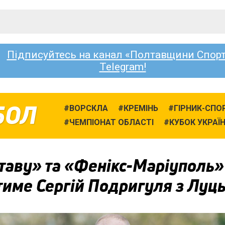
Підписуйтесь на канал «Полтавщини Спорт
Telegram!
БОЛ
ВОРСКЛА
КРЕМІНЬ
ГІРНИК-СПО
ЧЕМПІОНАТ ОБЛАСТІ
КУБОК УКРАЇ
таву» та «Фенікс-Маріуполь»
тиме Сергій Подригуля з Луц