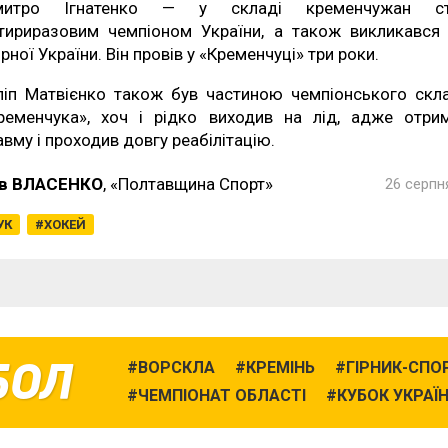
митро Ігнатенко — у складі кременчужан ст
тириразовим чемпіоном України, а також викликався
ірної України. Він провів у «Кременчуці» три роки.
ліп Матвієнко також був частиною чемпіонського скл
ременчука», хоч і рідко виходив на лід, адже отри
авму і проходив довгу реабілітацію.
в ВЛАСЕНКО
, «Полтавщина Спорт»
26 серпня
УК
ХОКЕЙ
БОЛ
ВОРСКЛА
КРЕМІНЬ
ГІРНИК-СПО
ЧЕМПІОНАТ ОБЛАСТІ
КУБОК УКРАЇ