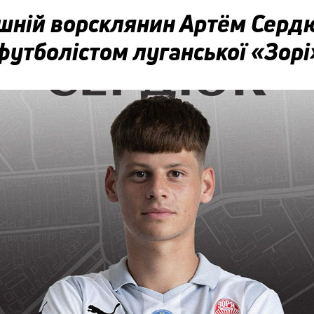
шній ворсклянин Артём Серд
футболістом луганської «Зорі