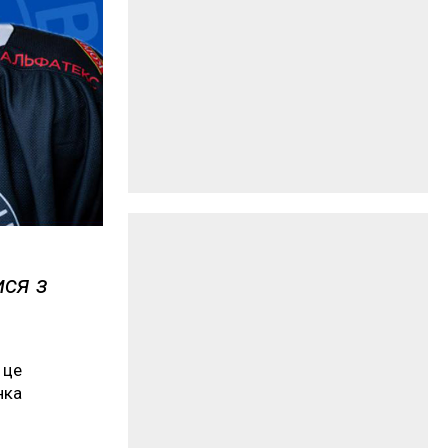
ися з
 це
нка