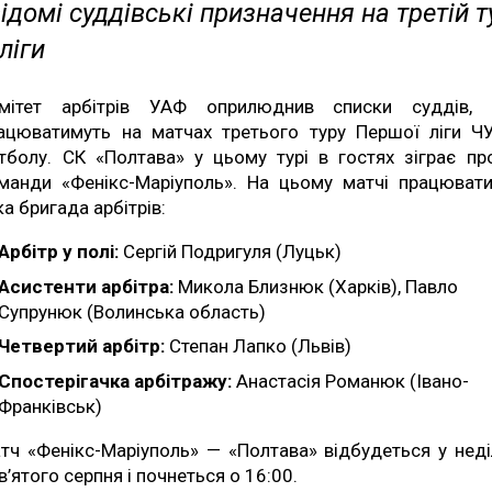
ідомі суддівські призначення на третій т
ліги
мітет арбітрів УАФ оприлюднив списки суддів, 
ацюватимуть на матчах третього туру Першої ліги Ч
тболу. СК «Полтава» у цьому турі в гостях зіграє пр
манди «Фенікс-Маріуполь». На цьому матчі працюват
ка бригада арбітрів:
Арбітр у полі:
Сергій Подригуля (Луцьк)
Асистенти арбітра:
Микола Близнюк (Харків), Павло
Супрунюк (Волинська область)
Четвертий арбітр:
Степан Лапко (Львів)
Спостерігачка арбітражу:
Анастасія Романюк (Івано-
Франківськ)
тч «Фенікс-Маріуполь» — «Полтава» відбудеться у нед
в’ятого серпня і почнеться о 16:00.