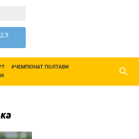
» у
РТ
ЧЕМПІОНАТ ПОЛТАВИ
НИ
ька