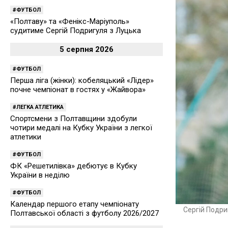
ФУТБОЛ
«Полтаву» та «Фенікс-Маріуполь»
судитиме Сергій Подригуля з Луцька
5 серпня 2026
ФУТБОЛ
Перша ліга (жінки): кобеляцький «Лідер»
почне чемпіонат в гостях у «Жайвора»
ЛЕГКА АТЛЕТИКА
Спортсмени з Полтавщини здобули
чотири медалі на Кубку України з легкої
атлетики
ФУТБОЛ
ФК «Решетилівка» дебютує в Кубку
України в неділю
ФУТБОЛ
Календар першого етапу чемпіонату
Сергій Подри
Полтавської області з футболу 2026/2027