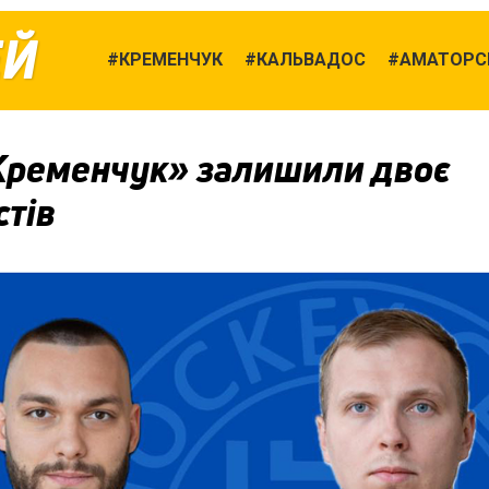
ЕЙ
КРЕМЕНЧУК
КАЛЬВАДОС
АМАТОРСЬ
Кременчук» залишили двоє
стів