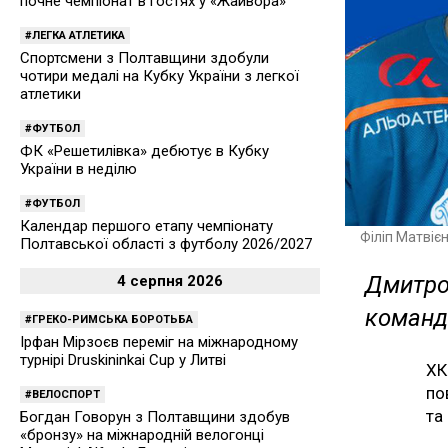
почне чемпіонат в гостях у «Жайвора»
ЛЕГКА АТЛЕТИКА
Спортсмени з Полтавщини здобули
чотири медалі на Кубку України з легкої
атлетики
ФУТБОЛ
ФК «Решетилівка» дебютує в Кубку
України в неділю
ФУТБОЛ
Календар першого етапу чемпіонату
Філіп Матвіє
Полтавської області з футболу 2026/2027
Дмитро 
4 серпня 2026
коман
ГРЕКО-РИМСЬКА БОРОТЬБА
Ірфан Мірзоєв переміг на міжнародному
турнірі Druskininkai Cup у Литві
ХК
по
ВЕЛОСПОРТ
та
Богдан Говорун з Полтавщини здобув
«бронзу» на міжнародній велогонці