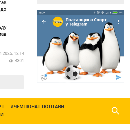
ав
 до
аду
мав
 2025, 12:14
4301
РТ
ЧЕМПІОНАТ ПОЛТАВИ
НИ