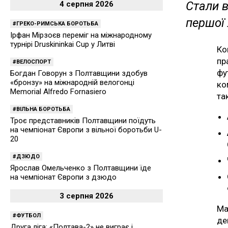
Стали в
4 серпня 2026
першої 
ГРЕКО-РИМСЬКА БОРОТЬБА
Ірфан Мірзоєв переміг на міжнародному
турнірі Druskininkai Cup у Литві
Ко
пр
ВЕЛОСПОРТ
фу
Богдан Говорун з Полтавщини здобув
«бронзу» на міжнародній велогонці
ко
Memorial Alfredo Fornasiero
та
ВІЛЬНА БОРОТЬБА
Троє представників Полтавщини поїдуть
на чемпіонат Європи з вільної боротьби U-
20
ДЗЮДО
Ярослав Омельченко з Полтавщини їде
на чемпіонат Європи з дзюдо
3 серпня 2026
Ма
ФУТБОЛ
де
Друга ліга: «Полтава-2» не виграє і