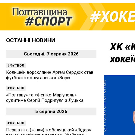
ХОК
ОСТАННІ НОВИНИ
ХК «
Сьогодні, 7 серпня 2026
хокеї
ФУТБОЛ
Колишній ворсклянин Артём Сердюк став
футболістом луганської «Зорі»
ФУТБОЛ
«Полтаву» та «Фенікс-Маріуполь»
судитиме Сергій Подригуля з Луцька
5 серпня 2026
ФУТБОЛ
Перша ліга (жінки): кобеляцький «Лідер»