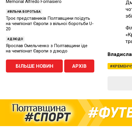
Memorial Alfredo Fornasiero
Д
чо
ВІЛЬНА БОРОТЬБА
зб
Троє представників Полтавщини поїдуть
на чемпіонат Європи з вільної боротьби U-
Фі
20
«К
ДЗЮДО
тр
Ярослав Омельченко з Полтавщини їде
на чемпіонат Європи з дзюдо
Владисла
БІЛЬШЕ НОВИН
АРХІВ
КРЕМЕНЧ
ФУТ