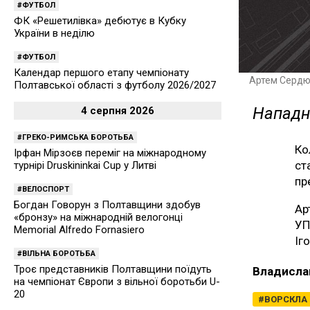
ФУТБОЛ
ФК «Решетилівка» дебютує в Кубку
України в неділю
ФУТБОЛ
Календар першого етапу чемпіонату
Артем Сердю
Полтавської області з футболу 2026/2027
Нападн
4 серпня 2026
ГРЕКО-РИМСЬКА БОРОТЬБА
Ко
Ірфан Мірзоєв переміг на міжнародному
ст
турнірі Druskininkai Cup у Литві
пр
ВЕЛОСПОРТ
Богдан Говорун з Полтавщини здобув
Ар
«бронзу» на міжнародній велогонці
УП
Memorial Alfredo Fornasiero
Іг
ВІЛЬНА БОРОТЬБА
Троє представників Полтавщини поїдуть
Владисла
на чемпіонат Європи з вільної боротьби U-
20
ВОРСКЛА