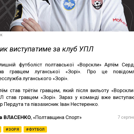
к
ик виступатиме за клуб УПЛ
лишній футболіст полтавської «Ворскли» Артём Сер
ав гравцем луганської «Зорі». Про це повідом
есслужба луганського «Зорі».
тём став трётім гравцем, який після вильоту «Ворскли
Л став гравцем «Зорі». Зараз у команді вже виступа
ор Пердута та півзахисник Іван Нестеренко.
в ВЛАСЕНКО
, «Полтавщина Спорт»
7 серпн
ЗОРЯ
ФУТБОЛ