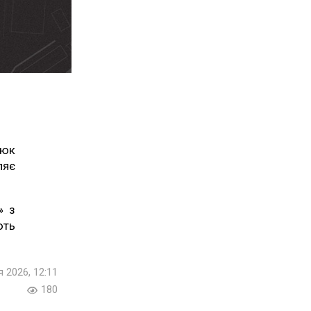
дюк
ляє
» з
ють
я 2026, 12:11
180