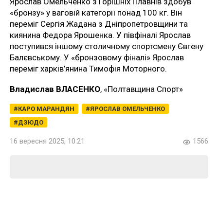
Ярослав Омельченко з Горішніх Плавнів здобув
«бронзу» у ваговій категорії понад 100 кг. Він
переміг Сергія Жадана з Дніпропетровщини та
киянина Федора Ярошенка. У півфіналі Ярослав
поступився іншому столичному спортсмену Євгену
Балєвському. У «бронзовому фіналі» Ярослав
переміг харків’янина Тимофія Моторного.
Владислав ВЛАСЕНКО
, «Полтавщина Спорт»
КАРО МАРАНДЯН
ЯРОСЛАВ ОМЕЛЬЧЕНКО
ДЗЮДО
16 вересня 2025, 10:21
1566