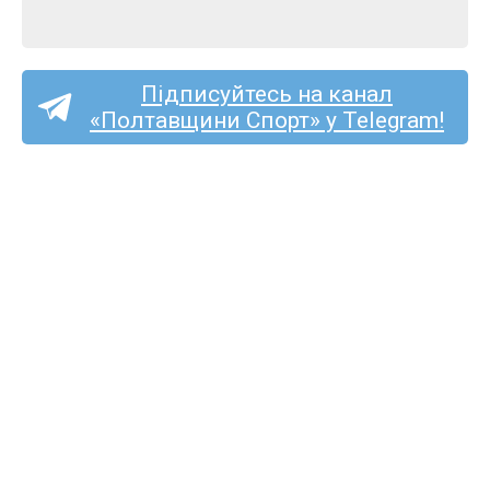
Підписуйтесь на канал
«Полтавщини Спорт» у Telegram!
Перша ліга (жінки):
кобеляцький «Лідер»
почне чемпіонат в гостях
у «Жайвора»