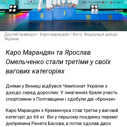
Другий праворуч - Каро марандян / Фото: Федерація дзюдо
України
Каро Марандян та Ярослав
Омельченко стали третіми у своїх
вагових категоріях
Днями у Вінниці відбувся Чемпіонат України з
дзюдо серед дорослих. У змаганнях брали участь
спортсмени з Полтавщини і здобули дві «бронзи».
Каро Марандян з Кременчука став третім у ваговій
категорії до 66 кг. Він у першому поєдинку переміг
дніпрянина Рената Басова, а потім здолав двох