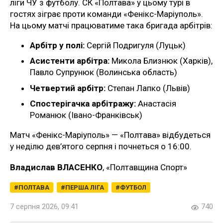
ліги ЧУ з футболу. СК «Полтава» у цьому турі в
гостях зіграє проти команди «Фенікс-Маріуполь».
На цьому матчі працюватиме така бригада арбітрів:
Арбітр у полі:
Сергій Подригуля (Луцьк)
Асистенти арбітра:
Микола Близнюк (Харків),
Павло Супрунюк (Волинська область)
Четвертий арбітр:
Степан Лапко (Львів)
Спостерігачка арбітражу:
Анастасія
Романюк (Івано-Франківськ)
Матч «Фенікс-Маріуполь» — «Полтава» відбудеться
у неділю дев’ятого серпня і почнеться о 16:00.
Владислав ВЛАСЕНКО
, «Полтавщина Спорт»
ПОЛТАВА
ПЕРША ЛІГА
ФУТБОЛ
7 серпня 2026, 09:41
740