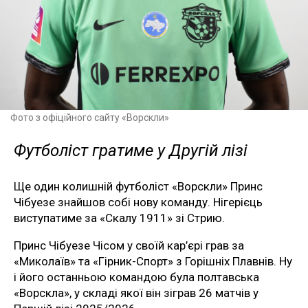
Фото з офіційного сайту «Ворскли»
Футболіст гратиме у Другій лізі
Ще один колишній футболіст «Ворскли» Принс
Чібуезе знайшов собі нову команду. Нігерієць
виступатиме за «Скалу 1911» зі Стрию.
Принс Чібуезе Чісом у своїй кар’єрі грав за
«Миколаїв» та «Гірник-Спорт» з Горішніх Плавнів. Ну
і його останньою командою була полтавська
«Ворскла», у складі якої він зіграв 26 матчів у