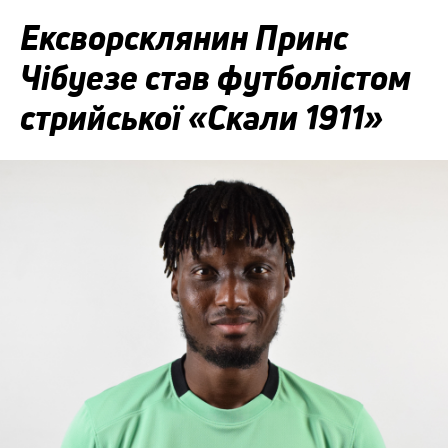
Ексворсклянин Принс
Чібуезе став футболістом
стрийської «Скали 1911»