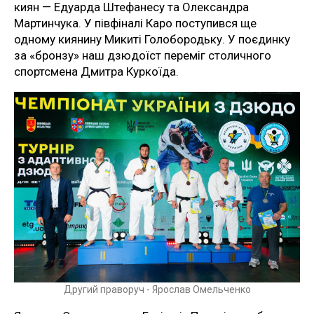
киян — Едуарда Штефанесу та Олександра
Мартинчука. У півфіналі Каро поступився ще
одному киянину Микиті Голобородьку. У поєдинку
за «бронзу» наш дзюдоїст переміг столичного
спортсмена Дмитра Куркоїда.
Другий праворуч - Ярослав Омельченко