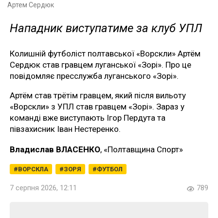
Артем Сердюк
Нападник виступатиме за клуб УПЛ
Колишній футболіст полтавської «Ворскли» Артём
Сердюк став гравцем луганської «Зорі». Про це
повідомляє пресслужба луганського «Зорі».
Артём став трётім гравцем, який після вильоту
«Ворскли» з УПЛ став гравцем «Зорі». Зараз у
команді вже виступають Ігор Пердута та
півзахисник Іван Нестеренко.
Владислав ВЛАСЕНКО
, «Полтавщина Спорт»
ВОРСКЛА
ЗОРЯ
ФУТБОЛ
7 серпня 2026, 12:11
789