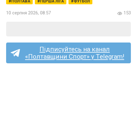
ПОЛТАВА
ПЕРША ЛІГА
ФУТБОЛ
10 серпня 2026, 08:57
153
Підписуйтесь на канал
«Полтавщини Спорт» у Telegram!
Пряма трансляція матчу
«Фенікс-Маріуполь» —
«Полтава»