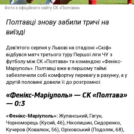
Фото з офіційного сайту СК «Полтава»
Полтавці знову забили тричі на
виїзді
Дев’ятого серпня у Львові на стадіоні «Скіф»
відбувся матч третього туру Першої ліги ЧУ з
футболу між СК «Полтава» та командою «Фенікс-
Маріуполь». Полтавці вже в першому таймі
забезпечили собі комфортну перевагу в рахунку, а у
другій половині довели її до розгромної.
«Фенікс-Маріуполь» — СК «Полтава»
— 0:3
«Фенікс-Маріуполь»:
Жупанський, Гагун,
Чорноморець (Кусий, 46), Ніколишин, Сидоренко,
Кучеров (Ковалюк, 56), Оріховський (Подоляк, 68),