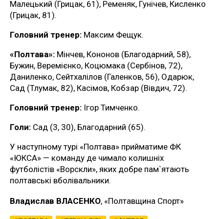
Малецький (Грицак, 61), Ременяк, Гунічев, Кисленко
(Грицак, 81).
Головний тренер:
Максим Фещук.
«Полтава»:
Мінчев, Кононов (Благодарний, 58),
Бужин, Веремієнко, Коцюмака (Сербінов, 72),
Даниленко, Сейтхалілов (Галенков, 56), Одарюк,
Сад (Тлумак, 82), Касімов, Кобзар (Вівдич, 72).
Головний тренер:
Ігор Тимченко.
Голи:
Сад (3, 30), Благодарний (65).
У наступному турі «Полтава» прийматиме ФК
«ЮКСА» — команду де чимало колишніх
футболістів «Ворскли», яких добре пам`ятають
полтавські вболівальники.
Владислав ВЛАСЕНКО
, «Полтавщина Спорт»