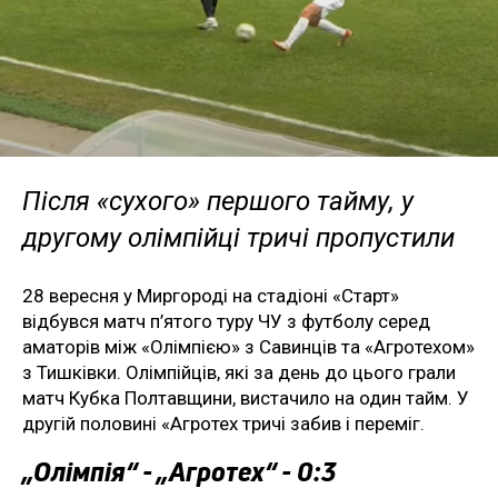
Після «сухого» першого тайму, у
другому олімпійці тричі пропустили
28 вересня у Миргороді на стадіоні «Старт»
відбувся матч п’ятого туру ЧУ з футболу серед
аматорів між «Олімпією» з Савинців та «Агротехом»
з Тишківки. Олімпійців, які за день до цього грали
матч Кубка Полтавщини, вистачило на один тайм. У
другій половині «Агротех тричі забив і переміг.
„Олімпія“ - „Агротех“ - 0:3