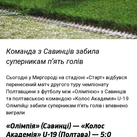
Команда з Савинців забила
суперникам п’ять голів
Сьогодні у Миргороді на стадіоні «Старт» відбувся
перенесений матч другого туру чемпіонату
Полтавщини з футболу між «Олімпією» з Савинців
та полтавською командою «Колос Академія» U-19.
Олімпійці забили суперникам п’ять голів і впевнено
виграли.
«Олімпія» (Савинці) — «Колос
Академія» U-19 (Полтава) — 5:0