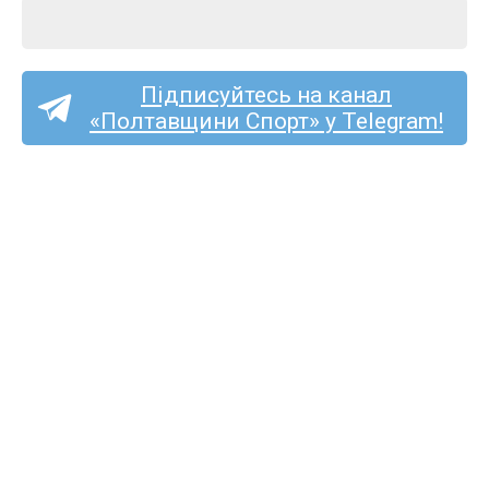
Підписуйтесь на канал
«Полтавщини Спорт» у Telegram!
Пряма трансляція матчу
«Пенуел» — «Полтава-2»
на «Полтавщині Спорт»