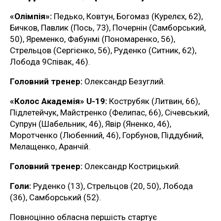
«Олімпія»:
Педько, Ковтун, Богомаз (Курелєх, 62),
Бичков, Павлик (Пось, 73), Почернін (Самборський,
50), Яременко, Фабунмі (Пономаренко, 56),
Стрельцов (Сергієнко, 56), Руденко (Ситник, 62),
Лобода 9Співак, 46).
Головний тренер:
Олександр Безуглий.
«Колос Академія» U-19:
Кострубяк (Литвин, 66),
Підлетейчук, Майстренко (Фелипас, 66), Січевський,
Супрун (Шабельник, 46), Явір (Яненко, 46),
Моротченко (Любенний, 46), Горбунов, Піддубний,
Мелащенко, Аранчій.
Головний тренер:
Олександр Кострицький.
Голи:
Руденко (13), Стрельцов (20, 50), Лобода
(36), Самборський (52).
Повноцінно обласна першість стартує