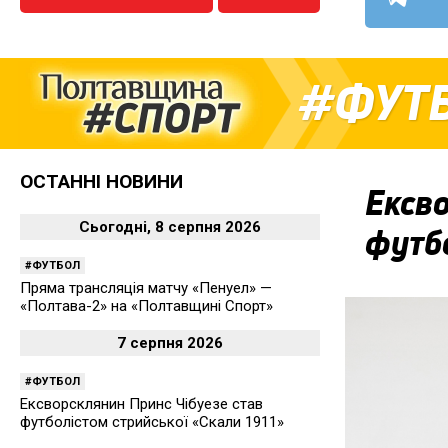
ФУТ
ОСТАННІ НОВИНИ
Ексво
Сьогодні, 8 серпня 2026
футбо
ФУТБОЛ
Пряма трансляція матчу «Пенуел» —
«Полтава-2» на «Полтавщині Спорт»
7 серпня 2026
ФУТБОЛ
Ексворсклянин Принс Чібуезе став
футболістом стрийської «Скали 1911»