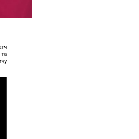
атч
 та
тчу