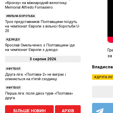
«бронзу» на міжнародній велогонці
Memorial Alfredo Fornasiero
ВІЛЬНА БОРОТЬБА
Троє представників Полтавщини поїдуть
на чемпіонат Європи з вільної боротьби U-
20
ДЗЮДО
Ярослав Омельченко з Полтавщини їде
Гр
на чемпіонат Європи з дзюдо
за
3 серпня 2026
Владисла
ФУТБОЛ
Друга ліга: «Полтава-2» не виграє і
ДРУГА ЛІ
опиняється на п’ятій сходинці
ФУТБОЛ
Перша ліга: після двох турів «Полтава»
друга
БІЛЬШЕ НОВИН
АРХІВ