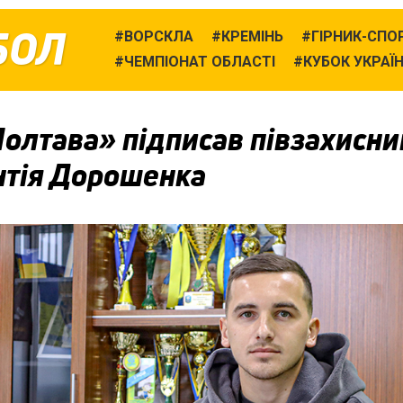
БОЛ
ВОРСКЛА
КРЕМІНЬ
ГІРНИК-СПО
ЧЕМПІОНАТ ОБЛАСТІ
КУБОК УКРАЇ
олтава» підписав півзахисни
нтія Дорошенка