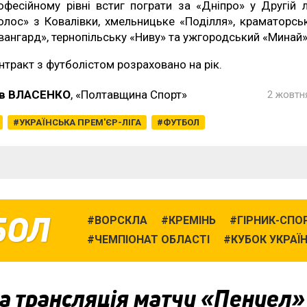
офесійному рівні встиг пограти за «Дніпро» у Другій лі
олос» з Ковалівки, хмельницьке «Поділля», краматорсь
вангард», тернопільську «Ниву» та ужгородський «Минай»
нтракт з футболістом розраховано на рік.
в ВЛАСЕНКО
, «Полтавщина Спорт»
2 жовтня
УКРАЇНСЬКА ПРЕМ'ЄР-ЛІГА
ФУТБОЛ
БОЛ
ВОРСКЛА
КРЕМІНЬ
ГІРНИК-СПО
ЧЕМПІОНАТ ОБЛАСТІ
КУБОК УКРАЇ
а трансляція матчу «Пенуел