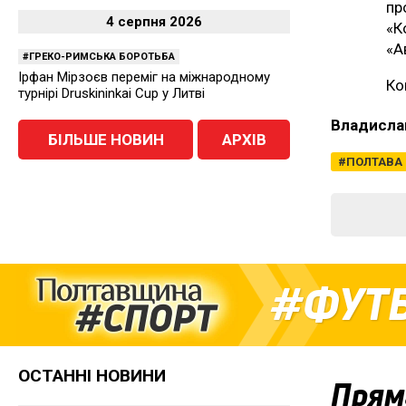
пр
4 серпня 2026
«К
«А
ГРЕКО-РИМСЬКА БОРОТЬБА
Ірфан Мірзоєв переміг на міжнародному
Ко
турнірі Druskininkai Cup у Литві
Владисла
БІЛЬШЕ НОВИН
АРХІВ
ПОЛТАВА
ФУТ
ОСТАННІ НОВИНИ
Прям