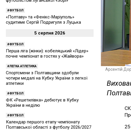
футболістом луганської «Зорі»
ФУТБОЛ
«Полтаву» та «Фенікс-Маріуполь»
судитиме Сергій Подригуля з Луцька
5 серпня 2026
ФУТБОЛ
Перша ліга (жінки): кобеляцький «Лідер»
почне чемпіонат в гостях у «Жайвора»
ЛЕГКА АТЛЕТИКА
Арсентій До
Спортсмени з Полтавщини здобули
чотири медалі на Кубку України з легкої
Вихован
атлетики
Полтав
ФУТБОЛ
ФК «Решетилівка» дебютує в Кубку
України в неділю
СК
Пр
ФУТБОЛ
Календар першого етапу чемпіонату
25
Полтавської області з футболу 2026/2027