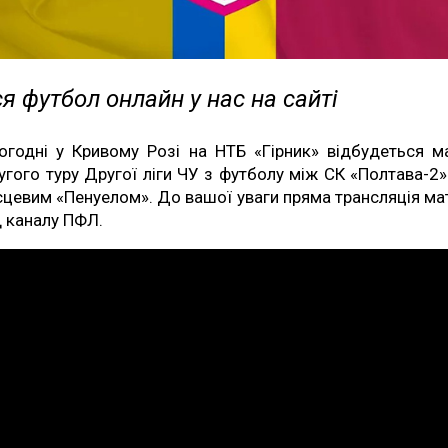
я футбол онлайн у нас на сайті
огодні у Кривому Розі на НТБ «Гірник» відбудеться м
угого туру Другої ліги ЧУ з футболу між СК «Полтава-2»
сцевим «Пенуелом». До вашої уваги пряма трансляція ма
д каналу ПФЛ.