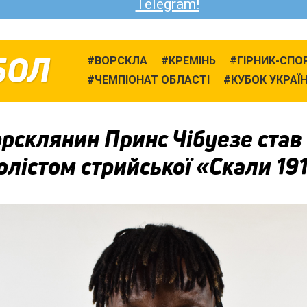
Telegram!
БОЛ
ВОРСКЛА
КРЕМІНЬ
ГІРНИК-СПО
ЧЕМПІОНАТ ОБЛАСТІ
КУБОК УКРАЇ
рсклянин Принс Чібуезе став
лістом стрийської «Скали 19