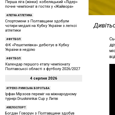
Перша ліга (жінки): кобеляцький «Лідер»
почне чемпіонат в гостях у «Жайвора»
ЛЕГКА АТЛЕТИКА
Спортсмени з Полтавщини здобули
Дивітьс
чотири медалі на Кубку України з легкої
атлетики
Сь
ФУТБОЛ
др
ФК «Решетилівка» дебютує в Кубку
України в неділю
мі
ві
ФУТБОЛ
Календар першого етапу чемпіонату
Полтавської області з футболу 2026/2027
4 серпня 2026
ГРЕКО-РИМСЬКА БОРОТЬБА
Ірфан Мірзоєв переміг на міжнародному
турнірі Druskininkai Cup у Литві
ВЕЛОСПОРТ
Богдан Говорун з Полтавщини здобув