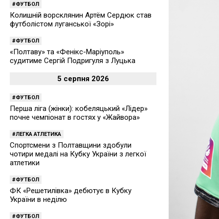
ФУТБОЛ
Колишній ворсклянин Артём Сердюк став
футболістом луганської «Зорі»
ФУТБОЛ
«Полтаву» та «Фенікс-Маріуполь»
судитиме Сергій Подригуля з Луцька
5 серпня 2026
ФУТБОЛ
Перша ліга (жінки): кобеляцький «Лідер»
почне чемпіонат в гостях у «Жайвора»
ЛЕГКА АТЛЕТИКА
Спортсмени з Полтавщини здобули
чотири медалі на Кубку України з легкої
атлетики
ФУТБОЛ
ФК «Решетилівка» дебютує в Кубку
України в неділю
ФУТБОЛ