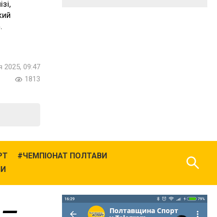
зі,
кий
.
 2025, 09:47
1813
РТ
ЧЕМПІОНАТ ПОЛТАВИ
НИ
» —