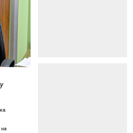
у
ка.
 на