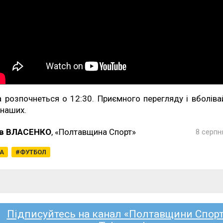
а розпочнеться о 12:30. Приємного перегляду і вболіва
 наших.
в ВЛАСЕНКО
, «Полтавщина Спорт»
8 серпн
ГА
ФУТБОЛ
Підписуйтесь на канал «Полтавщини Спорт