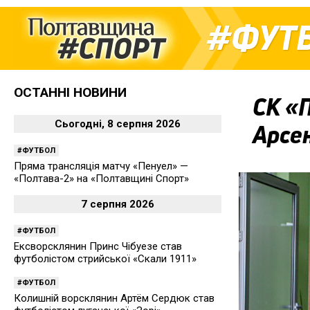
ФУТ
ОСТАННІ НОВИНИ
СК «П
Сьогодні, 8 серпня 2026
Арсе
ФУТБОЛ
Пряма трансляція матчу «Пенуел» —
«Полтава-2» на «Полтавщині Спорт»
7 серпня 2026
ФУТБОЛ
Ексворсклянин Принс Чібуезе став
футболістом стрийської «Скали 1911»
ФУТБОЛ
Колишній ворсклянин Артём Сердюк став