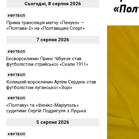
Сьогодні, 8 серпня 2026
«Пол
ФУТБОЛ
Пряма трансляція матчу «Пенуел» —
«Полтава-2» на «Полтавщині Спорт»
7 серпня 2026
ФУТБОЛ
Ексворсклянин Принс Чібуезе став
футболістом стрийської «Скали 1911»
ФУТБОЛ
Колишній ворсклянин Артём Сердюк став
футболістом луганської «Зорі»
ФУТБОЛ
«Полтаву» та «Фенікс-Маріуполь»
судитиме Сергій Подригуля з Луцька
5 серпня 2026
ФУТБОЛ