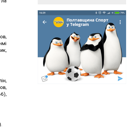
гла
ов,
нмі
ик,
ін,
ов,
6),
).