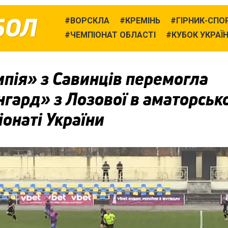
БОЛ
ВОРСКЛА
КРЕМІНЬ
ГІРНИК-СПО
ЧЕМПІОНАТ ОБЛАСТІ
КУБОК УКРАЇ
пія» з Савинців перемогла
гард» з Лозової в аматорськ
онаті України