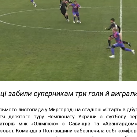
ці забили суперникам три голи й виграл
сьмого листопада у Миргороді на стадіоні «Старт» відбу
тч десятого туру Чемпіонату України з футболу се
аторів між «Олімпією» з Савинців та «Авангардом
зової. Команда з Полтавщини забезпечила собі комфор