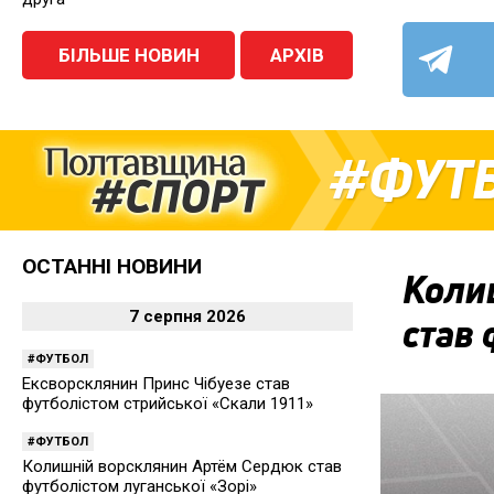
БІЛЬШЕ НОВИН
АРХІВ
ФУТ
ОСТАННІ НОВИНИ
Коли
7 серпня 2026
став 
ФУТБОЛ
Ексворсклянин Принс Чібуезе став
футболістом стрийської «Скали 1911»
ФУТБОЛ
Колишній ворсклянин Артём Сердюк став
футболістом луганської «Зорі»