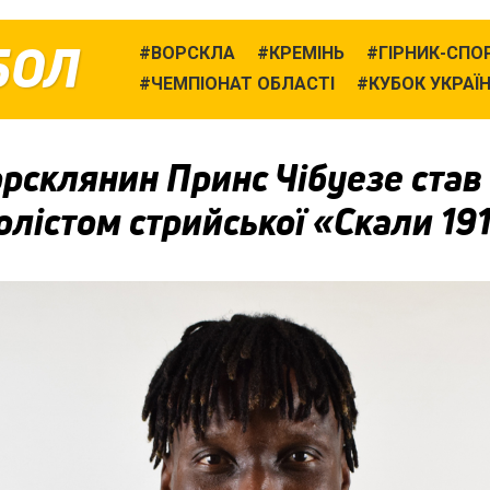
БОЛ
ВОРСКЛА
КРЕМІНЬ
ГІРНИК-СПО
ЧЕМПІОНАТ ОБЛАСТІ
КУБОК УКРАЇ
рсклянин Принс Чібуезе став
лістом стрийської «Скали 19