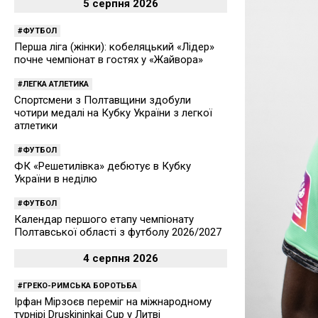
5 серпня 2026
ФУТБОЛ
Перша ліга (жінки): кобеляцький «Лідер»
почне чемпіонат в гостях у «Жайвора»
ЛЕГКА АТЛЕТИКА
Спортсмени з Полтавщини здобули
чотири медалі на Кубку України з легкої
атлетики
ФУТБОЛ
ФК «Решетилівка» дебютує в Кубку
України в неділю
ФУТБОЛ
Календар першого етапу чемпіонату
Полтавської області з футболу 2026/2027
4 серпня 2026
ГРЕКО-РИМСЬКА БОРОТЬБА
Ірфан Мірзоєв переміг на міжнародному
турнірі Druskininkai Cup у Литві