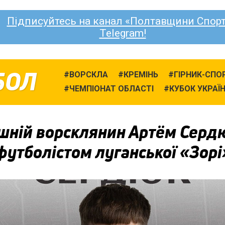
Підписуйтесь на канал «Полтавщини Спорт
Telegram!
БОЛ
ВОРСКЛА
КРЕМІНЬ
ГІРНИК-СПО
ЧЕМПІОНАТ ОБЛАСТІ
КУБОК УКРАЇ
шній ворсклянин Артём Серд
футболістом луганської «Зорі