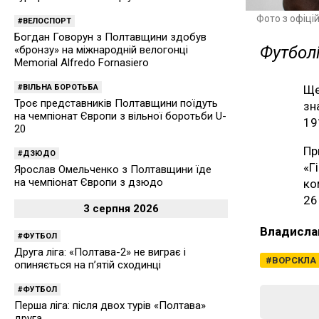
Фото з офіці
ВЕЛОСПОРТ
Богдан Говорун з Полтавщини здобув
Футболі
«бронзу» на міжнародній велогонці
Memorial Alfredo Fornasiero
ВІЛЬНА БОРОТЬБА
Ще
Троє представників Полтавщини поїдуть
зн
на чемпіонат Європи з вільної боротьби U-
19
20
Пр
ДЗЮДО
«Г
Ярослав Омельченко з Полтавщини їде
на чемпіонат Європи з дзюдо
ко
26
3 серпня 2026
Владисла
ФУТБОЛ
Друга ліга: «Полтава-2» не виграє і
ВОРСКЛА
опиняється на п’ятій сходинці
ФУТБОЛ
Перша ліга: після двох турів «Полтава»
друга