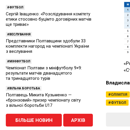
ФУТБОЛ
Сергій Іващенко: «Розслідування комітету
етики стосовно буцімто договірних матчів
ще триває»
ВЕСЛУВАННЯ
Представники Полтавщини здобули 33
комплекти нагород на чемпіонаті України
з веслування
МІНІФУТБОЛ
«Р
Чемпіонат Полтави з мініфутболу 9×9:
«С
результати матчів дванадцятого
та тринадцятого турів
Владисла
ВІЛЬНА БОРОТЬБА
ОЛІМПІЯ
Полтавець Микита Кузьменко —
«бронзовий» призер чемпіонату світу
ФУТБОЛ
з вільної боротьби U17
БІЛЬШЕ НОВИН
АРХІВ