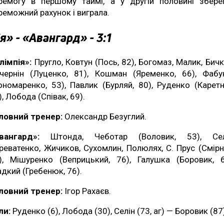
ремогу в першому таймі, а у другій половині збере
реможний рахунок і виграла.
я» - «Авангард» - 3:1
лімпія»:
Пругло, Ковтун (Пось, 82), Богомаз, Малик, Бичк
чернін (Луценко, 81), Кошман (Яременко, 66), Фабу
ономаренко, 53), Павлик (Бурляй, 80), Руденко (Каретн
), Лобода (Співак, 69).
ловний тренер:
Олександр Безуглий.
Авангард»:
Штонда, Чеботар (Воловик, 53), Сел
реватенко, Жичиков, Сухомлин, Полюлях, С. Прус (Смірн
), Мішуренко (Веприцький, 76), Галушка (Боровик, 6
адкий (Гребенюк, 76).
ловний тренер:
Ігор Рахаєв.
ли:
Руденко (6), Лобода (30), Селін (73, аг) — Боровик (87