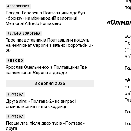
пе
ВЕЛОСПОРТ
пе
Богдан Говорун з Полтавщини здобув
«бронзу» на міжнародній велогонці
«Олімпі
Memorial Alfredo Fornasiero
ВІЛЬНА БОРОТЬБА
«О
Троє представників Полтавщини поїдуть
По
на чемпіонат Європи з вільної боротьби U-
(П
20
85
ДЗЮДО
Ярослав Омельченко з Полтавщини їде
Го
на чемпіонат Європи з дзюдо
«
3 серпня 2026
Че
59
ФУТБОЛ
Гл
Друга ліга: «Полтава-2» не виграє і
опиняється на п’ятій сходинці
Го
ФУТБОЛ
Перша ліга: після двох турів «Полтава»
Го
друга