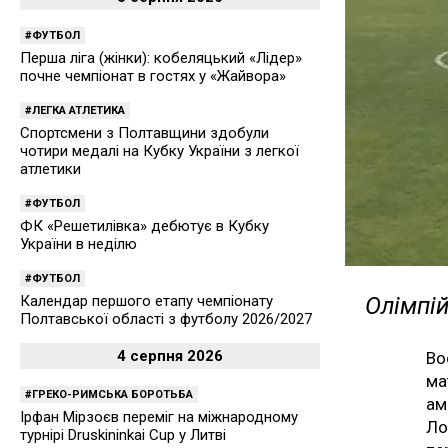
ФУТБОЛ
Перша ліга (жінки): кобеляцький «Лідер»
почне чемпіонат в гостях у «Жайвора»
ЛЕГКА АТЛЕТИКА
Спортсмени з Полтавщини здобули
чотири медалі на Кубку України з легкої
атлетики
ФУТБОЛ
ФК «Решетилівка» дебютує в Кубку
України в неділю
ФУТБОЛ
Календар першого етапу чемпіонату
Олімпій
Полтавської області з футболу 2026/2027
4 серпня 2026
Во
ма
ГРЕКО-РИМСЬКА БОРОТЬБА
ам
Ірфан Мірзоєв переміг на міжнародному
Ло
турнірі Druskininkai Cup у Литві