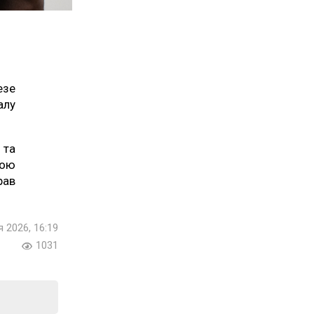
езе
алу
 та
ьою
рав
я 2026, 16:19
1031