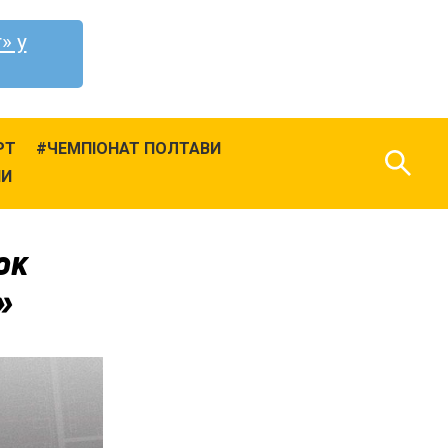
» у
РТ
ЧЕМПІОНАТ ПОЛТАВИ
НИ
юк
»