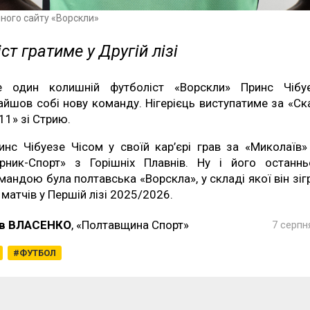
йного сайту «Ворскли»
ст гратиме у Другій лізі
 один колишній футболіст «Ворскли» Принс Чібу
айшов собі нову команду. Нігерієць виступатиме за «Ск
11» зі Стрию.
инс Чібуезе Чісом у своїй кар’єрі грав за «Миколаїв»
ірник-Спорт» з Горішніх Плавнів. Ну і його останн
мандою була полтавська «Ворскла», у складі якої він зіг
 матчів у Першій лізі 2025/2026.
в ВЛАСЕНКО
, «Полтавщина Спорт»
7 серпн
ФУТБОЛ