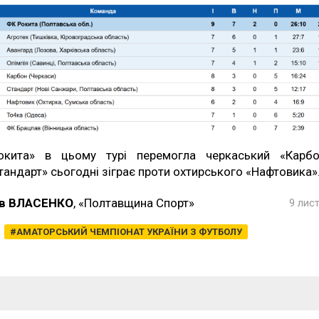
окита» в цьому турі перемогла черкаський «Карбо
тандарт» сьогодні зіграє проти охтирського «Нафтовика»
в ВЛАСЕНКО
, «Полтавщина Спорт»
9 лис
АМАТОРСЬКИЙ ЧЕМПІОНАТ УКРАЇНИ З ФУТБОЛУ