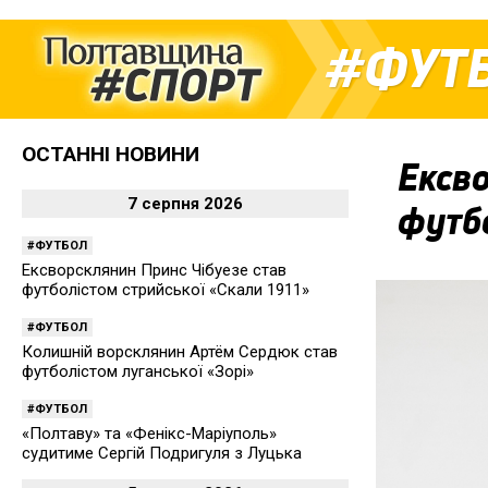
ФУТ
ОСТАННІ НОВИНИ
Ексво
7 серпня 2026
футбо
ФУТБОЛ
Ексворсклянин Принс Чібуезе став
футболістом стрийської «Скали 1911»
ФУТБОЛ
Колишній ворсклянин Артём Сердюк став
футболістом луганської «Зорі»
ФУТБОЛ
«Полтаву» та «Фенікс-Маріуполь»
судитиме Сергій Подригуля з Луцька