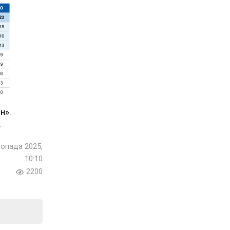
н».
.
топада 2025,
10:10
2200