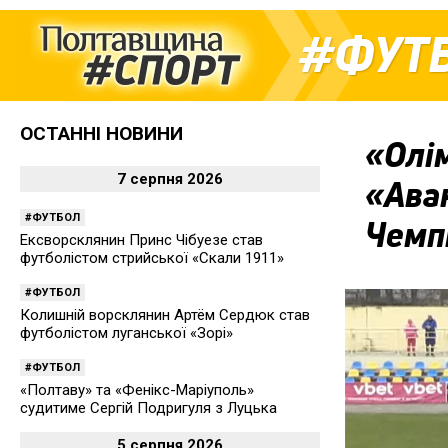
ФУТ
ОСТАННІ НОВИНИ
«Олім
7 серпня 2026
«Аван
ФУТБОЛ
Чемпі
Ексворсклянин Принс Чібуезе став
футболістом стрийської «Скали 1911»
ФУТБОЛ
Колишній ворсклянин Артём Сердюк став
футболістом луганської «Зорі»
ФУТБОЛ
«Полтаву» та «Фенікс-Маріуполь»
судитиме Сергій Подригуля з Луцька
5 серпня 2026