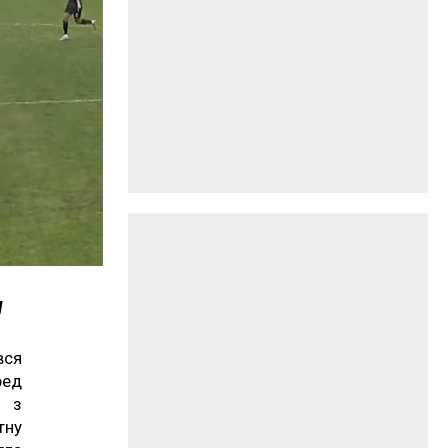
и
вся
ред
» з
тну