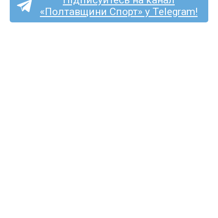
«Полтавщини Спорт» у Telegram!
Ексворсклянин Принс
Чібуезе став футболістом
стрийської «Скали 1911»