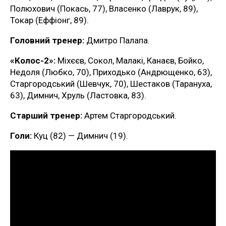
Полюхович (Покась, 77), Власенко (Лаврук, 89),
Токар (Еффіонг, 89).
Головний тренер:
Дмитро Палапа.
«Колос-2»:
Міхєєв, Сокол, Малакі, Канаєв, Бойко,
Недоля (Любко, 70), Приходько (Андрющенко, 63),
Старгородський (Шевчук, 70), Шестаков (Тарануха,
63), Димнич, Хруль (Ластовка, 83).
Старший тренер:
Артем Старгородський.
Голи:
Куц (82) — Димнич (19).