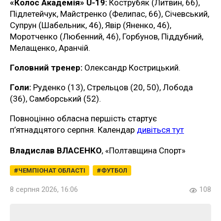
«Колос Академія» U-19:
Кострубяк (Литвин, 66),
Підлетейчук, Майстренко (Фелипас, 66), Січевський,
Супрун (Шабельник, 46), Явір (Яненко, 46),
Моротченко (Любенний, 46), Горбунов, Піддубний,
Мелащенко, Аранчій.
Головний тренер:
Олександр Кострицький.
Голи:
Руденко (13), Стрельцов (20, 50), Лобода
(36), Самборський (52).
Повноцінно обласна першість стартує
п’ятнадцятого серпня. Календар
дивіться тут
Владислав ВЛАСЕНКО
, «Полтавщина Спорт»
ЧЕМПІОНАТ ОБЛАСТІ
ФУТБОЛ
8 серпня 2026, 16:06
108