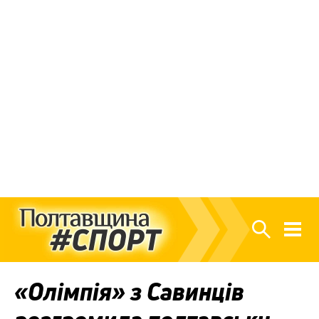
«Олімпія» з Савинців