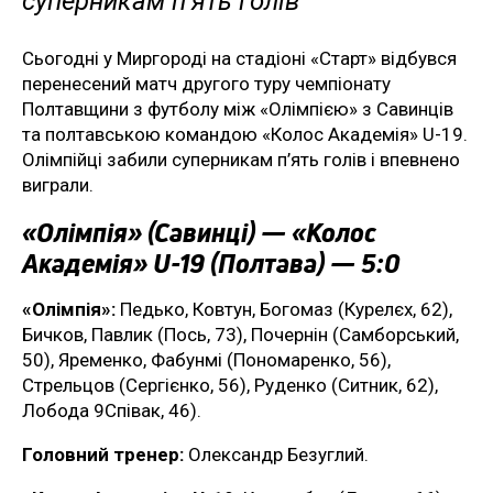
суперникам п’ять голів
Сьогодні у Миргороді на стадіоні «Старт» відбувся
перенесений матч другого туру чемпіонату
Полтавщини з футболу між «Олімпією» з Савинців
та полтавською командою «Колос Академія» U-19.
Олімпійці забили суперникам п’ять голів і впевнено
виграли.
«Олімпія» (Савинці) — «Колос
Академія» U-19 (Полтава) — 5:0
«Олімпія»:
Педько, Ковтун, Богомаз (Курелєх, 62),
Бичков, Павлик (Пось, 73), Почернін (Самборський,
50), Яременко, Фабунмі (Пономаренко, 56),
Стрельцов (Сергієнко, 56), Руденко (Ситник, 62),
Лобода 9Співак, 46).
Головний тренер:
Олександр Безуглий.