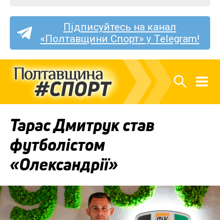
Підписуйтесь на канал
«Полтавщини Спорт» у Telegram!
Тарас Дмитрук став
футболістом
«Олександрії»