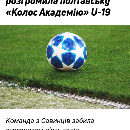
розгромила полтавську
«Колос Академію» U-19
Команда з Савинців забила