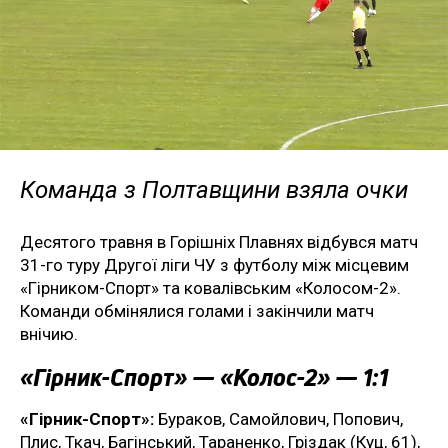
Команда з Полтавщини взяла очки
Десятого травня в Горішніх Плавнях відбувся матч
31-го туру Другої ліги ЧУ з футболу між місцевим
«Гірником-Спорт» та ковалівським «Колосом-2».
Команди обмінялися голами і закінчили матч
внічию.
«Гірник-Спорт» — «Колос-2» — 1:1
«Гірник-Спорт»:
Бураков, Самойлович, Попович,
Плис, Ткач, Багінський, Тараненко, Гріздак (Куц, 61),