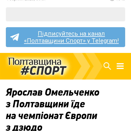
Підписуйтесь на канал
«Полтавщини Спорт» у Telegram!
Ярослав Омельченко
з Полтавщини їде
на чемпіонат Європи
з дзюдо