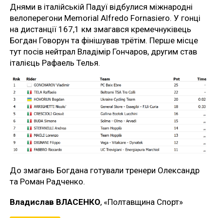
Днями в італійській Падуї відбулися міжнародні
велоперегони Memorial Alfredo Fornasiero. У гонці
на дистанції 167,1 км змагався кремечнуківець
Богдан Говорун та фінішував трётім. Перше місце
тут посів нейтрал Владімір Гончаров, другим став
італієць Рафаель Телья.
До змагань Богдана готували тренери Олександр
та Роман Радченко.
Владислав ВЛАСЕНКО
, «Полтавщина Спорт»