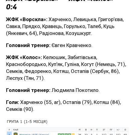
0:4
ЖФК «Ворскла»:
Харченко, Левицька, Григор’єва,
Савка, Прядко, Кравець, Горулько, Талеб, Куць
(Янкевич, 64), Радіонова, Козушкурт.
Головний тренер:
Євген Кравченко.
ЖФК «Колос»:
Келюшик, Забитівська,
Краснобородько, Куп’як, Гуліна, Когут (Немець, 71),
Семків, Федоренко, Котяш, Остапів (Сербук, 86),
Леспух (Тян, 71).
Головний тренер:
Людмила Покотило.
Голи:
Харченко (55, аг), Остапів (79), Котяш (84),
Семків (90).