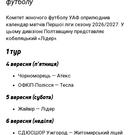
футболу
Комітет жіночого футболу УАФ оприлюднив
календар матчів Першої ліги сезону 2026/2027. У
цьому дивізіоні Полтавщину представляє
кобеляцький «Лідер».
1 тур
4 вересня (п’ятниця)
Чорноморець — Атекс
ОФКІП-Полісся — Тесла
5 вересня (субота)
Жайвір — Лідер
6 вересня (неділя)
СДЮСШОР Ужгород — Житомирський ліцей