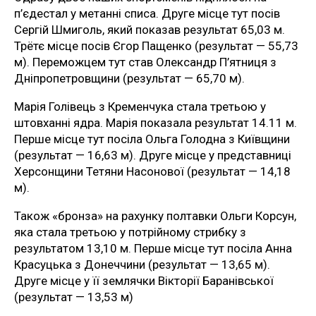
п’єдестал у метанні списа. Друге місце тут посів
Сергій Шмиголь, який показав результат 65,03 м.
Трётє місце посів Єгор Пащенко (результат — 55,73
м). Переможцем тут став Олександр П’ятниця з
Дніпропетровщини (результат — 65,70 м).
Марія Голівець з Кременчука стала третьою у
штовханні ядра. Марія показала результат 14.11 м.
Перше місце тут посіла Ольга Голодна з Київщини
(результат — 16,63 м). Друге місце у представниці
Херсонщини Тетяни Насонової (результат — 14,18
м).
Також «бронза» на рахунку полтавки Ольги Корсун,
яка стала третьою у потрійному стрибку з
результатом 13,10 м. Перше місце тут посіла Анна
Красуцька з Донеччини (результат — 13,65 м).
Друге місце у її землячки Вікторії Баранівської
(результат — 13,53 м)