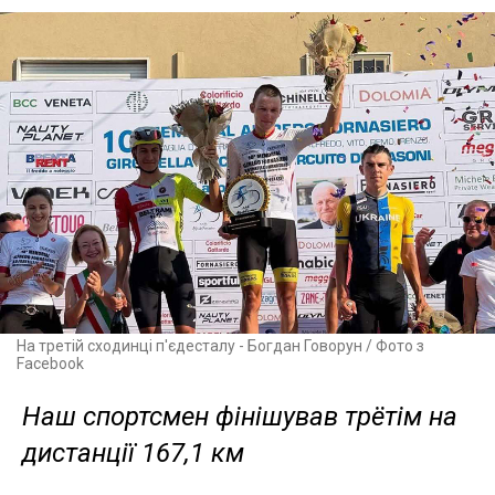
На третій сходинці п'єдесталу - Богдан Говорун / Фото з
Facebook
Наш спортсмен фінішував трётім на
дистанції 167,1 км