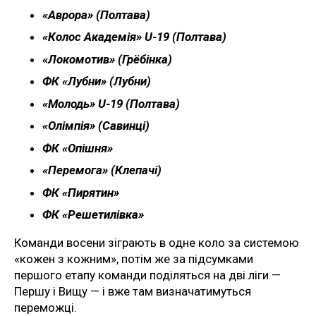
«Аврора» (Полтава)
«Колос Академія» U-19 (Полтава)
«Локомотив» (Грёбінка)
ФК «Лубни» (Лубни)
«Молодь» U-19 (Полтава)
«Олімпія» (Савинці)
ФК «Опішня»
«Перемога» (Клепачі)
ФК «Пирятин»
ФК «Решетилівка»
Команди восени зіграють в одне коло за системою
«кожен з кожним», потім же за підсумками
першого етапу команди поділяться на дві ліги —
Першу і Вищу — і вже там визначатимуться
переможці.