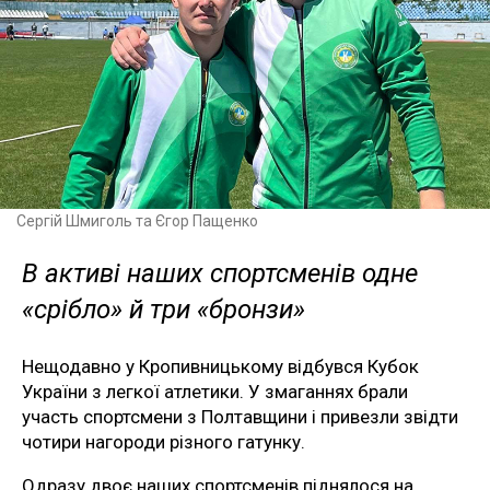
Сергій Шмиголь та Єгор Пащенко
В активі наших спортсменів одне
«срібло» й три «бронзи»
Нещодавно у Кропивницькому відбувся Кубок
України з легкої атлетики. У змаганнях брали
участь спортсмени з Полтавщини і привезли звідти
чотири нагороди різного гатунку.
Одразу двоє наших спортсменів піднялося на