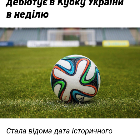
дебютує в Кубку України
в неділю
Стала відома дата історичного