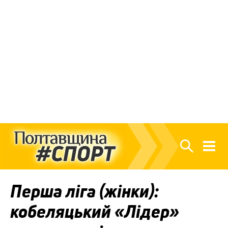
Перша ліга (жінки):
кобеляцький «Лідер»