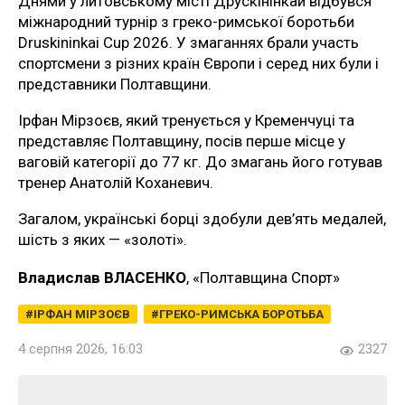
Днями у литовському місті Друскінінкай відбувся
міжнародний турнір з греко-римської боротьби
Druskininkai Cup 2026. У змаганнях брали участь
спортсмени з різних країн Європи і серед них були і
представники Полтавщини.
Ірфан Мірзоєв, який тренується у Кременчуці та
представляє Полтавщину, посів перше місце у
ваговій категорії до 77 кг. До змагань його готував
тренер Анатолій Коханевич.
Загалом, українські борці здобули дев’ять медалей,
шість з яких — «золоті».
Владислав ВЛАСЕНКО
, «Полтавщина Спорт»
ІРФАН МІРЗОЄВ
ГРЕКО-РИМСЬКА БОРОТЬБА
4 серпня 2026, 16:03
2327