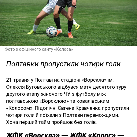
Фото з офіційного сайту «Колоса»
Полтавки пропустили чотири голи
21 травня у Полтаві на стадіоні «Ворскла» ім.
Олексія Бутовського відбувся матч десятого туру
другого етапу жіночого ЧУ з футболу між
полтавською «Ворсклою» та ковалівським
«Колосом». Підопічні Євгена Кравченка пропустили
чотири голи й поїхали з Полтави переможцями.
Хоча пёрший тайм пройшов без голів.
ЖФК «Ворскла» — ЖФК «Колос» —