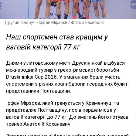
Другий ліворуч - Ірфан Мірзоєв / Фото з Facebook
Наш спортсмен став кращим у
ваговій категорії 77 кг
Днями у литовському місті Друскінінкай відбувся
міжнародний турнір з греко-римської боротьби
Druskininkai Cup 2026. У змаганнях брали участь
спортсмени з різних країн Європи і серед них були і
представники Полтавщини.
Ірфан Мірзоєв, який тренується у Кременчуці та
представляє Полтавщину, посів перше місце у
ваговій категорії до 77 кг. До змагань його готував
тренер Анатолій Коханевич.