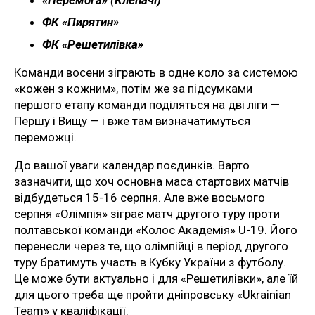
ФК «Пирятин»
ФК «Решетилівка»
Команди восени зіграють в одне коло за системою
«кожен з кожним», потім же за підсумками
першого етапу команди поділяться на дві ліги —
Першу і Вищу — і вже там визначатимуться
переможці.
До вашої уваги календар поєдинків. Варто
зазначити, що хоч основна маса стартових матчів
відбудеться 15-16 серпня. Але вже восьмого
серпня «Олімпія» зіграє матч другого туру проти
полтавської команди «Колос Академія» U-19. Його
перенесли через те, що олімпійці в період другого
туру братимуть участь в Кубку України з футболу.
Це може бути актуально і для «Решетилівки», але їй
для цього треба ще пройти дніпровську «Ukrainian
Team» у кваліфікації.