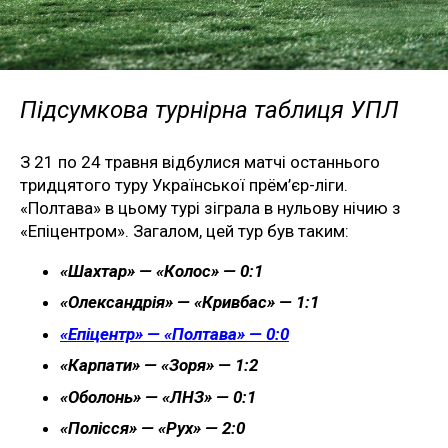
Підсумкова турнірна таблиця УПЛ
З 21 по 24 травня відбулися матчі останнього
тридцятого туру Української прём’єр-ліги.
«Полтава» в цьому турі зіграла в нульову нічию з
«Епіцентром». Загалом, цей тур був таким:
«Шахтар» — «Колос» — 0:1
«Олександрія» — «Кривбас» — 1:1
«Епіцентр» — «Полтава» — 0:0
«Карпати» — «Зоря» — 1:2
«Оболонь» — «ЛНЗ» — 0:1
«Полісся» — «Рух» — 2:0