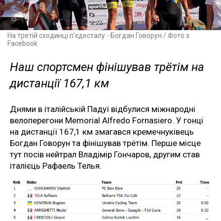
На третій сходинці п'єдесталу - Богдан Говорун / Фото з
Facebook
Наш спортсмен фінішував трётім на
дистанції 167,1 км
Днями в італійській Падуї відбулися міжнародні
велоперегони Memorial Alfredo Fornasiero. У гонці
на дистанції 167,1 км змагався кремечнуківець
Богдан Говорун та фінішував трётім. Перше місце
тут посів нейтрал Владімір Гончаров, другим став
італієць Рафаель Телья.