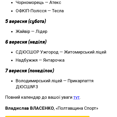
Чорноморець — Атекс
ОФКІП-Полісся — Тесла
5 вересня (субота)
Жайвір — Лідер
6 вересня (неділя)
СДЮСШОР Ужгород — Житомирський ліцей
Надбужжя — Янтарочка
7 вересня (понеділок)
Володимирський ліцей — Прикарпаття
ДЮСШ№ 3
Повний календар до вашої уваги
тут
.
Владислав ВЛАСЕНКО
, «Полтавщина Спорт»