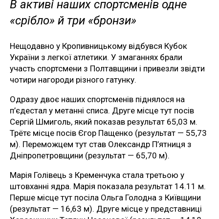
В активі наших спортсменів одне
«срібло» й три «бронзи»
Нещодавно у Кропивницькому відбувся Кубок
України з легкої атлетики. У змаганнях брали
участь спортсмени з Полтавщини і привезли звідти
чотири нагороди різного гатунку.
Одразу двоє наших спортсменів піднялося на
п’єдестал у метанні списа. Друге місце тут посів
Сергій Шмиголь, який показав результат 65,03 м.
Трётє місце посів Єгор Пащенко (результат — 55,73
м). Переможцем тут став Олександр П’ятниця з
Дніпропетровщини (результат — 65,70 м).
Марія Голівець з Кременчука стала третьою у
штовханні ядра. Марія показала результат 14.11 м.
Перше місце тут посіла Ольга Голодна з Київщини
(результат — 16,63 м). Друге місце у представниці