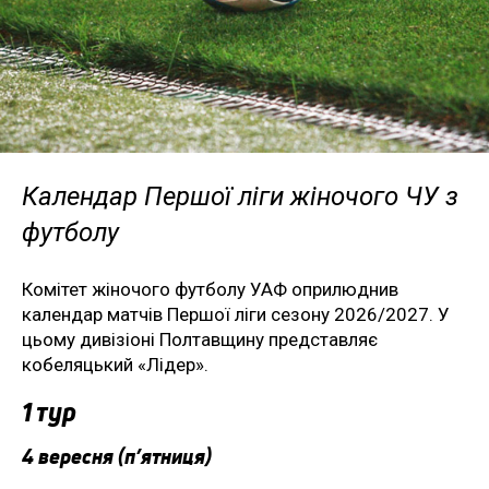
Календар Першої ліги жіночого ЧУ з
футболу
Комітет жіночого футболу УАФ оприлюднив
календар матчів Першої ліги сезону 2026/2027. У
цьому дивізіоні Полтавщину представляє
кобеляцький «Лідер».
1 тур
4 вересня (п’ятниця)