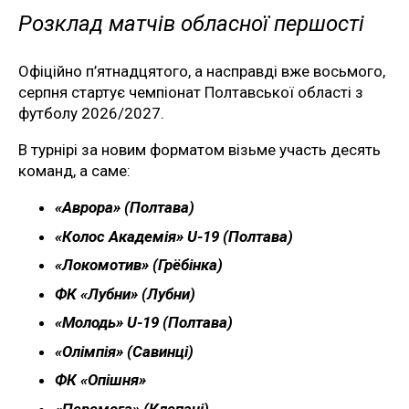
Розклад матчів обласної першості
Офіційно п’ятнадцятого, а насправді вже восьмого,
серпня стартує чемпіонат Полтавської області з
футболу 2026/2027.
В турнірі за новим форматом візьме участь десять
команд, а саме:
«Аврора» (Полтава)
«Колос Академія» U-19 (Полтава)
«Локомотив» (Грёбінка)
ФК «Лубни» (Лубни)
«Молодь» U-19 (Полтава)
«Олімпія» (Савинці)
ФК «Опішня»
«Перемога» (Клепачі)