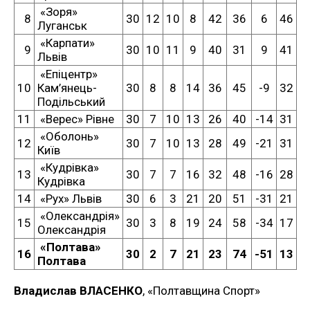
«Зоря»
8
30
12
10
8
42
36
6
46
Луганськ
«Карпати»
9
30
10
11
9
40
31
9
41
Львів
«Епіцентр»
10
Кам’янець-
30
8
8
14
36
45
-9
32
Подільський
11
«Верес» Рівне
30
7
10
13
26
40
-14
31
«Оболонь»
12
30
7
10
13
28
49
-21
31
Київ
«Кудрівка»
13
30
7
7
16
32
48
-16
28
Кудрівка
14
«Рух» Львів
30
6
3
21
20
51
-31
21
«Олександрія»
15
30
3
8
19
24
58
-34
17
Олександрія
«Полтава»
16
30
2
7
21
23
74
-51
13
Полтава
Владислав ВЛАСЕНКО
, «Полтавщина Спорт»