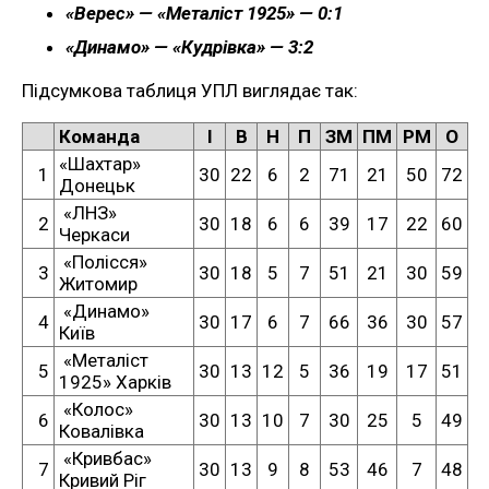
«Верес» — «Металіст 1925» — 0:1
«Динамо» — «Кудрівка» — 3:2
Підсумкова таблиця УПЛ виглядає так:
Команда
І
В
Н
П
ЗМ
ПМ
РМ
О
«Шахтар»
1
30
22
6
2
71
21
50
72
Донецьк
«ЛНЗ»
2
30
18
6
6
39
17
22
60
Черкаси
«Полісся»
3
30
18
5
7
51
21
30
59
Житомир
«Динамо»
4
30
17
6
7
66
36
30
57
Київ
«Металіст
5
30
13
12
5
36
19
17
51
1925» Харків
«Колос»
6
30
13
10
7
30
25
5
49
Ковалівка
«Кривбас»
7
30
13
9
8
53
46
7
48
Кривий Ріг