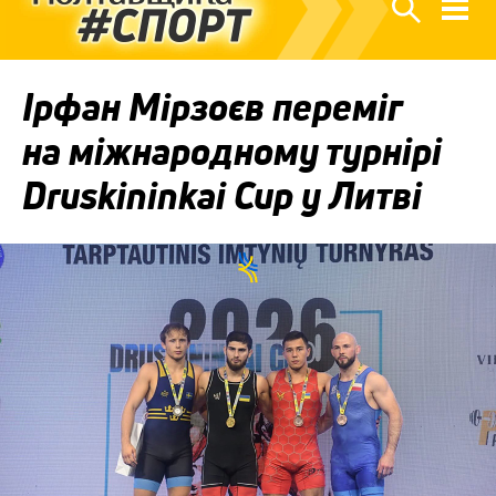
Ірфан Мірзоєв переміг
на міжнародному турнірі
Druskininkai Cup у Литві