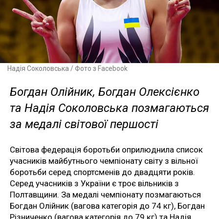
Надія Соколовська / Фото з Facebook
Богдан Олійник, Богдан Олексієнко
та Надія Соколовська позмагаються
за медалі світової першості
Світова федерація боротьби оприлюднила список
учасників майбутнього чемпіонату світу з вільної
боротьби серед спортсменів до двадцяти років.
Серед учасників з України є троє вільників з
Полтавщини. За медалі чемпіонату позмагаються
Богдан Олійник (вагова категорія до 74 кг), Богдан
Різниченко (вагова категорія до 79 кг) та Надія