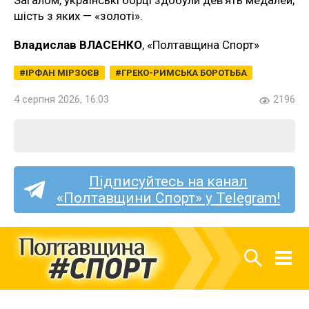
Загалом, українські борці здобули дев’ять медалей,
шість з яких — «золоті».
Владислав ВЛАСЕНКО
, «Полтавщина Спорт»
ІРФАН МІРЗОЄВ
ГРЕКО-РИМСЬКА БОРОТЬБА
4 серпня 2026, 16:03
2196
Підписуйтесь на канал
«Полтавщини Спорт» у Telegram!