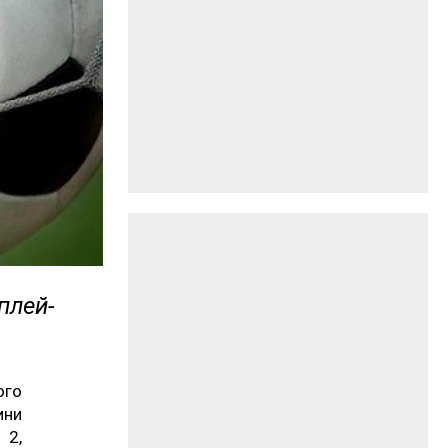
плей-
ого
ини
 2,