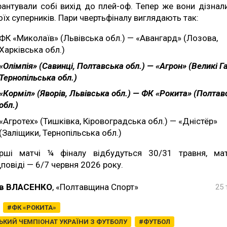
рантували собі вихід до плей-оф. Тепер же вони дізнал
оїх суперників. Пари чвертьфіналу виглядають так:
ФК «Миколаїв» (Львівська обл.) — «Авангард» (Лозова,
Харківська обл.)
«Олімпія» (Савинці, Полтавська обл.) — «Агрон» (Великі Га
Тернопільська обл.)
«Корміл» (Яворів, Львівська обл.) — ФК «Рокита» (Полтав
обл.)
«Агротех» (Тишківка, Кіровоградська обл.) — «Дністёр»
(Заліщики, Тернопільська обл.)
рші матчі ¼ фіналу відбудуться 30/31 травня, мат
дповіді — 6/7 червня 2026 року.
в ВЛАСЕНКО
, «Полтавщина Спорт»
25 
ФК «РОКИТА»
КИЙ ЧЕМПІОНАТ УКРАЇНИ З ФУТБОЛУ
ФУТБОЛ