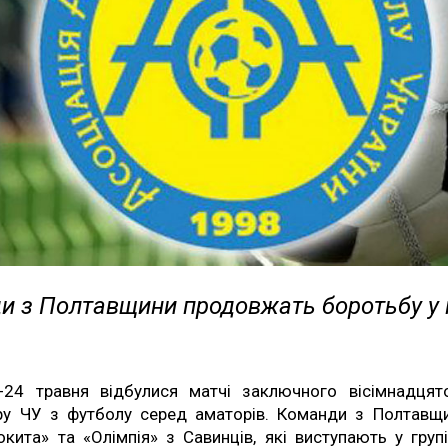
и з Полтавщини продовжать боротьбу у 
-24 травня відбулися матчі заключного вісімнадцят
ру ЧУ з футболу серед аматорів. Команди з Полтавщ
окита» та «Олімпія» з Савинців, які виступають у групі