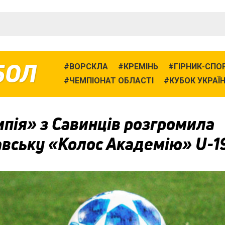
БОЛ
ВОРСКЛА
КРЕМІНЬ
ГІРНИК-СПО
ЧЕМПІОНАТ ОБЛАСТІ
КУБОК УКРАЇ
пія» з Савинців розгромила
авську «Колос Академію» U-1