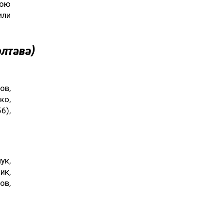
кою
или
олтава)
ов,
ко,
6),
ук,
ик,
ов,