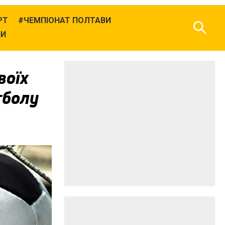
РТ
ЧЕМПІОНАТ ПОЛТАВИ
НИ
воїх
тболу