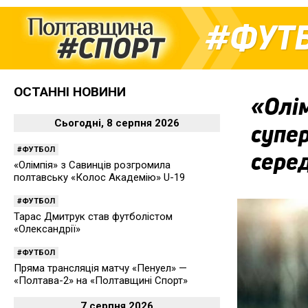
ФУТ
ОСТАННІ НОВИНИ
«Олім
Сьогодні, 8 серпня 2026
супер
ФУТБОЛ
серед
«Олімпія» з Савинців розгромила
полтавську «Колос Академію» U-19
ФУТБОЛ
Тарас Дмитрук став футболістом
«Олександрії»
ФУТБОЛ
Пряма трансляція матчу «Пенуел» —
«Полтава-2» на «Полтавщині Спорт»
7 серпня 2026