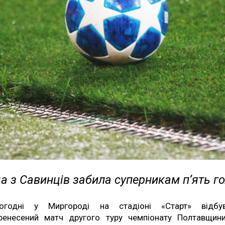
 з Савинців забила суперникам п’ять го
огодні у Миргороді на стадіоні «Старт» відбу
ренесений матч другого туру чемпіонату Полтавщин