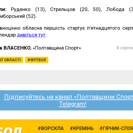
ли:
Руденко (13), Стрельцов (20, 50), Лобода (3
мборський (52).
вноцінно обласна першість стартує п’ятнадцятого серп
лендар
дивіться тут
в ВЛАСЕНКО
, «Полтавщина Спорт»
8 серпн
Т ОБЛАСТІ
ФУТБОЛ
Підписуйтесь на канал «Полтавщини Спорт
Telegram!
БОЛ
ВОРСКЛА
КРЕМІНЬ
ГІРНИК-СПО