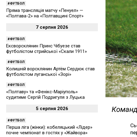
ФУТБОЛ
Пряма трансляція матчу «Пенуел» —
«Полтава-2» на «Полтавщині Спорт»
7 серпня 2026
ФУТБОЛ
Ексворсклянин Принс Чібуезе став
футболістом стрийської «Скали 1911»
ФУТБОЛ
Колишній ворсклянин Артём Сердюк став
футболістом луганської «Зорі»
ФУТБОЛ
«Полтаву» та «Фенікс-Маріуполь»
судитиме Сергій Подригуля з Луцька
Команда
5 серпня 2026
ФУТБОЛ
Сь
Перша ліга (жінки): кобеляцький «Лідер»
пе
почне чемпіонат в гостях у «Жайвора»