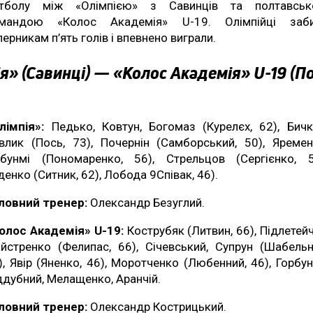
тболу між «Олімпією» з Савинців та полтавсь
мандою «Колос Академія» U-19. Олімпійці заб
перникам п’ять голів і впевнено виграли.
я» (Савинці) — «Колос Академія» U-19 (П
лімпія»:
Педько, Ковтун, Богомаз (Курелєх, 62), Бичк
влик (Пось, 73), Почернін (Самборський, 50), Яремен
бунмі (Пономаренко, 56), Стрельцов (Сергієнко, 5
денко (Ситник, 62), Лобода 9Співак, 46).
ловний тренер:
Олександр Безуглий.
олос Академія» U-19:
Кострубяк (Литвин, 66), Підлетейч
йстренко (Фелипас, 66), Січевський, Супрун (Шабельн
), Явір (Яненко, 46), Моротченко (Любенний, 46), Горбун
ддубний, Мелащенко, Аранчій.
ловний тренер:
Олександр Кострицький.