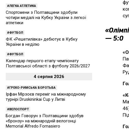
фу
ЛЕГКА АТЛЕТИКА
ко
Спортсмени з Полтавщини здобули
су
чотири медалі на Кубку України з легкої
атлетики
«Олімпі
ФУТБОЛ
— 5:0
ФК «Решетилівка» дебютує в Кубку
України в неділю
«О
ФУТБОЛ
Па
Календар першого етапу чемпіонату
Фа
Полтавської області з футболу 2026/2027
Ру
4 серпня 2026
Го
ГРЕКО-РИМСЬКА БОРОТЬБА
Ірфан Мірзоєв переміг на міжнародному
«К
турнірі Druskininkai Cup у Литві
Ма
46
ВЕЛОСПОРТ
Пі
Богдан Говорун з Полтавщини здобув
«бронзу» на міжнародній велогонці
Memorial Alfredo Fornasiero
Го