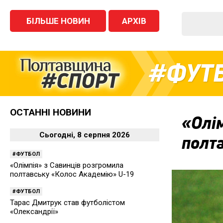
БІЛЬШЕ НОВИН
АРХІВ
ФУТ
ОСТАННІ НОВИНИ
«Олім
Сьогодні, 8 серпня 2026
полт
ФУТБОЛ
«Олімпія» з Савинців розгромила
полтавську «Колос Академію» U-19
ФУТБОЛ
Тарас Дмитрук став футболістом
«Олександрії»