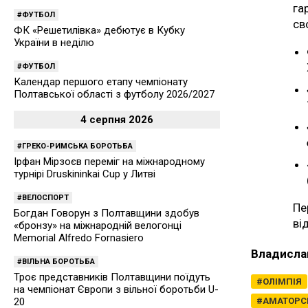
га
ФУТБОЛ
св
ФК «Решетилівка» дебютує в Кубку
України в неділю
ФУТБОЛ
Календар першого етапу чемпіонату
Полтавської області з футболу 2026/2027
4 серпня 2026
ГРЕКО-РИМСЬКА БОРОТЬБА
Ірфан Мірзоєв переміг на міжнародному
турнірі Druskininkai Cup у Литві
ВЕЛОСПОРТ
Пе
Богдан Говорун з Полтавщини здобув
ві
«бронзу» на міжнародній велогонці
Memorial Alfredo Fornasiero
Владисла
ВІЛЬНА БОРОТЬБА
Троє представників Полтавщини поїдуть
ОЛІМПІЯ
на чемпіонат Європи з вільної боротьби U-
АМАТОРСЬ
20