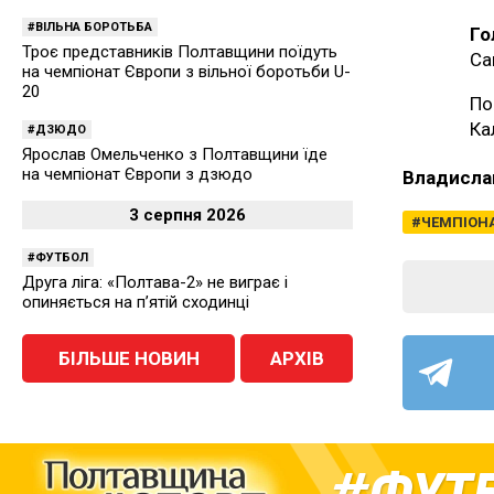
ВІЛЬНА БОРОТЬБА
Го
Троє представників Полтавщини поїдуть
Са
на чемпіонат Європи з вільної боротьби U-
20
По
Ка
ДЗЮДО
Ярослав Омельченко з Полтавщини їде
на чемпіонат Європи з дзюдо
Владисла
3 серпня 2026
ЧЕМПІОНА
ФУТБОЛ
Друга ліга: «Полтава-2» не виграє і
опиняється на п’ятій сходинці
БІЛЬШЕ НОВИН
АРХІВ
ФУТ