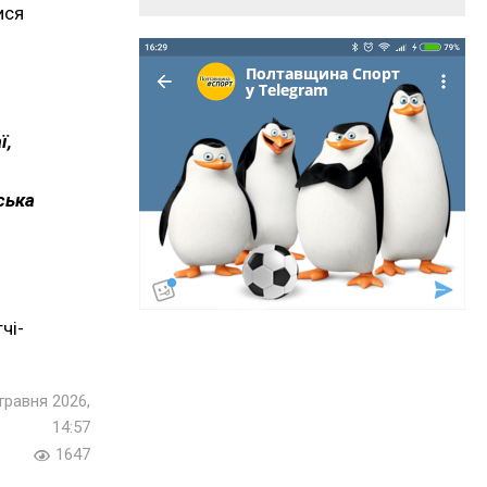
ися
ї,
ська
чі-
травня 2026,
14:57
1647