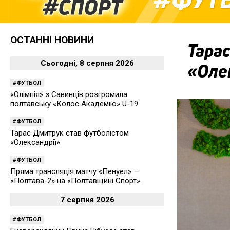
ОСТАННІ НОВИНИ
Тарас
Сьогодні, 8 серпня 2026
«Оле
ФУТБОЛ
«Олімпія» з Савинців розгромила
полтавську «Колос Академію» U-19
ФУТБОЛ
Тарас Дмитрук став футболістом
«Олександрії»
ФУТБОЛ
Пряма трансляція матчу «Пенуел» —
«Полтава-2» на «Полтавщині Спорт»
7 серпня 2026
ФУТБОЛ