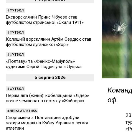
ФУТБОЛ
Ексворсклянин Принс Чібуезе став
футболістом стрийської «Скали 1911»
ФУТБОЛ
Колишній ворсклянин Артём Сердюк став
футболістом луганської «Зорі»
ФУТБОЛ
«Полтаву» та «Фенікс-Маріуполь»
судитиме Сергій Подригуля з Луцька
5 серпня 2026
Команд
ФУТБОЛ
Перша ліга (жінки): кобеляцький «Лідер»
оф
почне чемпіонат в гостях у «Жайвора»
ЛЕГКА АТЛЕТИКА
23
Спортсмени з Полтавщини здобули
ту
чотири медалі на Кубку України з легкої
атлетики
«Р