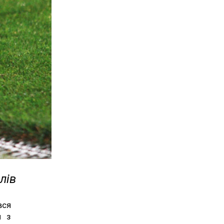
лів
вся
и з