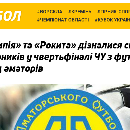
БОЛ
ВОРСКЛА
КРЕМІНЬ
ГІРНИК-СПО
ЧЕМПІОНАТ ОБЛАСТІ
КУБОК УКРАЇ
пія» та «Рокита» дізналися с
ників у чвертьфіналі ЧУ з фу
 аматорів