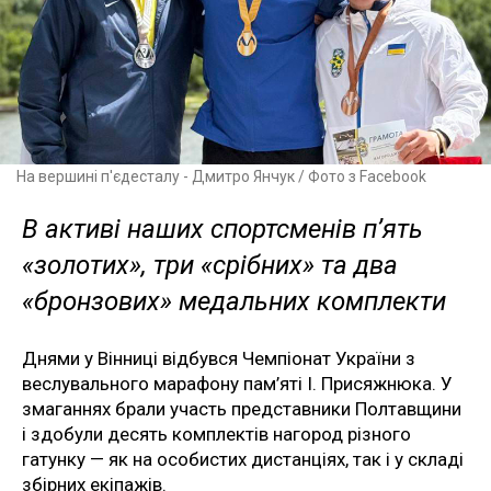
На вершині п'єдесталу - Дмитро Янчук / Фото з Facebook
В активі наших спортсменів п’ять
«золотих», три «срібних» та два
«бронзових» медальних комплекти
Днями у Вінниці відбувся Чемпіонат України з
веслувального марафону пам’яті І. Присяжнюка. У
змаганнях брали участь представники Полтавщини
і здобули десять комплектів нагород різного
гатунку — як на особистих дистанціях, так і у складі
збірних екіпажів.