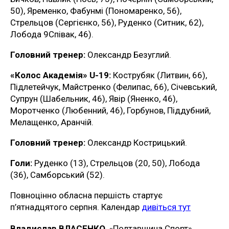
50), Яременко, Фабунмі (Пономаренко, 56),
Стрельцов (Сергієнко, 56), Руденко (Ситник, 62),
Лобода 9Співак, 46).
Головний тренер:
Олександр Безуглий.
«Колос Академія» U-19:
Кострубяк (Литвин, 66),
Підлетейчук, Майстренко (Фелипас, 66), Січевський,
Супрун (Шабельник, 46), Явір (Яненко, 46),
Моротченко (Любенний, 46), Горбунов, Піддубний,
Мелащенко, Аранчій.
Головний тренер:
Олександр Кострицький.
Голи:
Руденко (13), Стрельцов (20, 50), Лобода
(36), Самборський (52).
Повноцінно обласна першість стартує
п’ятнадцятого серпня. Календар
дивіться тут
Владислав ВЛАСЕНКО
, «Полтавщина Спорт»