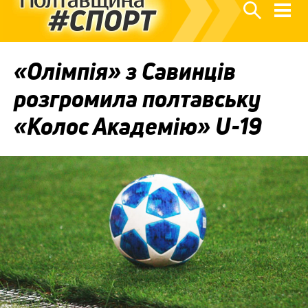
«Олімпія» з Савинців
розгромила полтавську
«Колос Академію» U-19