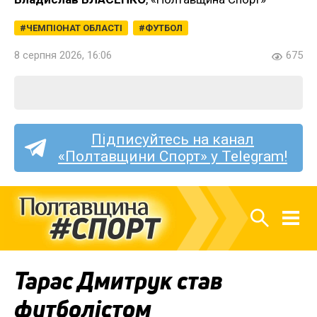
ЧЕМПІОНАТ ОБЛАСТІ
ФУТБОЛ
8 серпня 2026, 16:06
675
Підписуйтесь на канал
«Полтавщини Спорт» у Telegram!
Тарас Дмитрук став
футболістом