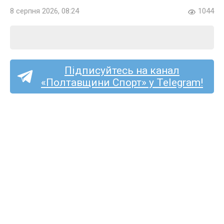
8 серпня 2026, 08:24
1044
Підписуйтесь на канал
«Полтавщини Спорт» у Telegram!
Ексворсклянин Принс
Чібуезе став футболістом
стрийської «Скали 1911»