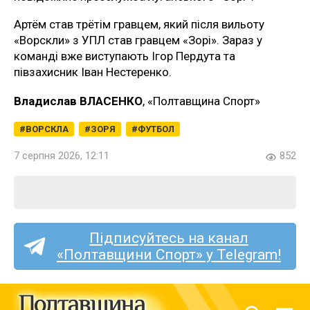
Артём став трётім гравцем, який після вильоту
«Ворскли» з УПЛ став гравцем «Зорі». Зараз у
команді вже виступають Ігор Пердута та
півзахисник Іван Нестеренко.
Владислав ВЛАСЕНКО
, «Полтавщина Спорт»
ВОРСКЛА
ЗОРЯ
ФУТБОЛ
7 серпня 2026, 12:11
852
Підписуйтесь на канал
«Полтавщини Спорт» у Telegram!