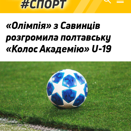
«Олімпія» з Савинців
розгромила полтавську
«Колос Академію» U-19