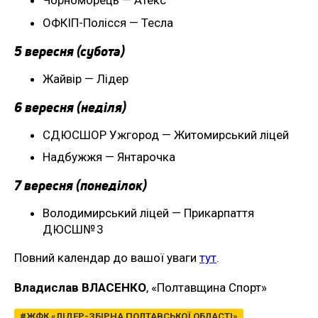
Чорноморець — Атекс
ОФКІП-Полісся — Тесла
5 вересня (субота)
Жайвір — Лідер
6 вересня (неділя)
СДЮСШОР Ужгород — Житомирський ліцей
Надбужжя — Янтарочка
7 вересня (понеділок)
Володимирський ліцей — Прикарпаття
ДЮСШ№ 3
Повний календар до вашої уваги
тут
.
Владислав ВЛАСЕНКО
, «Полтавщина Спорт»
ЖФК «ЛІДЕР-ЗБІРНА ПОЛТАВСЬКОЇ ОБЛАСТІ»