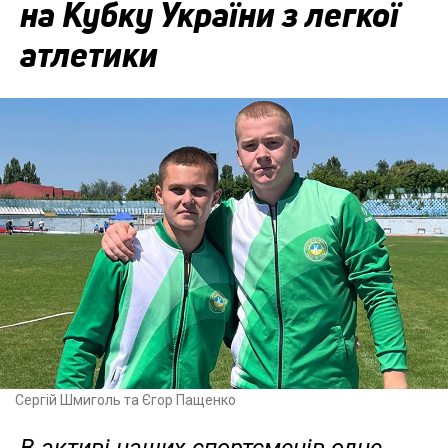
на Кубку України з легкої
атлетики
Сергій Шмиголь та Єгор Пащенко
В активі наших спортсменів одне