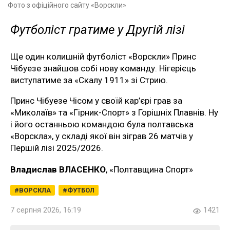
Фото з офіційного сайту «Ворскли»
Футболіст гратиме у Другій лізі
Ще один колишній футболіст «Ворскли» Принс
Чібуезе знайшов собі нову команду. Нігерієць
виступатиме за «Скалу 1911» зі Стрию.
Принс Чібуезе Чісом у своїй кар’єрі грав за
«Миколаїв» та «Гірник-Спорт» з Горішніх Плавнів. Ну
і його останньою командою була полтавська
«Ворскла», у складі якої він зіграв 26 матчів у
Першій лізі 2025/2026.
Владислав ВЛАСЕНКО
, «Полтавщина Спорт»
ВОРСКЛА
ФУТБОЛ
7 серпня 2026, 16:19
1421