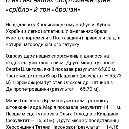
«срібло» й три «бронзи»
Нещодавно у Кропивницькому відбувся Кубок
України з легкої атлетики. У змаганнях брали
участь спортсмени з Полтавщини і привезли звідти
чотири нагороди різного гатунку.
Одразу двоє наших спортсменів піднялося на
п’єдестал у метанні списа. Друге місце тут посів
Сергій Шмиголь, який показав результат 65,03 м.
Трётє місце посів Єгор Пащенко (результат — 55,73
м). Переможцем тут став Олександр П’ятниця з
Дніпропетровщини (результат — 65,70 м).
Марія Голівець з Кременчука стала третьою у
штовханні ядра. Марія показала результат 14.11 м.
Перше місце тут посіла Ольга Голодна з Київщини
(результат — 16,63 м). Друге місце у представниці
Херсонщини Тетяни Насонової (результат — 14,18