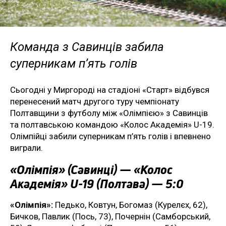
Команда з Савинців забила
суперникам п’ять голів
Сьогодні у Миргороді на стадіоні «Старт» відбувся
перенесений матч другого туру чемпіонату
Полтавщини з футболу між «Олімпією» з Савинців
та полтавською командою «Колос Академія» U-19.
Олімпійці забили суперникам п’ять голів і впевнено
виграли.
«Олімпія» (Савинці) — «Колос
Академія» U-19 (Полтава) — 5:0
«Олімпія»:
Педько, Ковтун, Богомаз (Курелєх, 62),
Бичков, Павлик (Пось, 73), Почернін (Самборський,