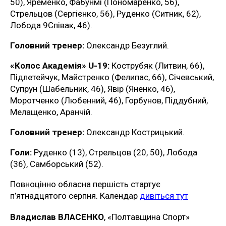
50), Яременко, Фабунмі (Пономаренко, 56),
Стрельцов (Сергієнко, 56), Руденко (Ситник, 62),
Лобода 9Співак, 46).
Головний тренер:
Олександр Безуглий.
«Колос Академія» U-19:
Кострубяк (Литвин, 66),
Підлетейчук, Майстренко (Фелипас, 66), Січевський,
Супрун (Шабельник, 46), Явір (Яненко, 46),
Моротченко (Любенний, 46), Горбунов, Піддубний,
Мелащенко, Аранчій.
Головний тренер:
Олександр Кострицький.
Голи:
Руденко (13), Стрельцов (20, 50), Лобода
(36), Самборський (52).
Повноцінно обласна першість стартує
п’ятнадцятого серпня. Календар
дивіться тут
Владислав ВЛАСЕНКО
, «Полтавщина Спорт»