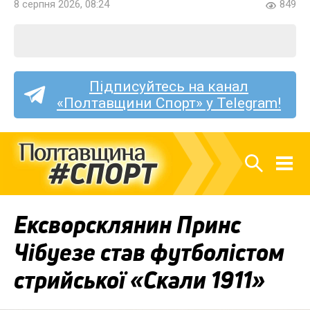
8 серпня 2026, 08:24
849
Підписуйтесь на канал
«Полтавщини Спорт» у Telegram!
Ексворсклянин Принс
Чібуезе став футболістом
стрийської «Скали 1911»