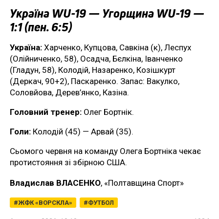
Україна WU-19 — Угорщина WU-19 —
1:1 (пен. 6:5)
Україна:
Харченко, Купцова, Савкіна (к), Леспух
(Олійниченко, 58), Осадча, Бєлкіна, Іванченко
(Гладун, 58), Колодій, Назаренко, Козішкурт
(Деркач, 90+2), Паскаренко. Запас: Вакулко,
Соловйова, Дерев’янко, Казіна.
Головний тренер:
Олег Бортнік.
Голи:
Колодій (45) — Арвай (35).
Сьомого червня на команду Олега Бортніка чекає
протистояння зі збірною США.
Владислав ВЛАСЕНКО
, «Полтавщина Спорт»
ЖФК «ВОРСКЛА»
ФУТБОЛ