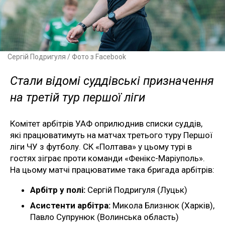
Сергій Подригуля / Фото з Facebook
Стали відомі суддівські призначення
на третій тур першої ліги
Комітет арбітрів УАФ оприлюднив списки суддів,
які працюватимуть на матчах третього туру Першої
ліги ЧУ з футболу. СК «Полтава» у цьому турі в
гостях зіграє проти команди «Фенікс-Маріуполь».
На цьому матчі працюватиме така бригада арбітрів:
Арбітр у полі:
Сергій Подригуля (Луцьк)
Асистенти арбітра:
Микола Близнюк (Харків),
Павло Супрунюк (Волинська область)