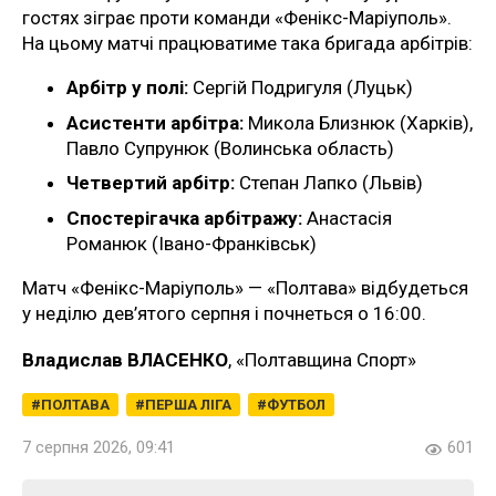
гостях зіграє проти команди «Фенікс-Маріуполь».
На цьому матчі працюватиме така бригада арбітрів:
Арбітр у полі:
Сергій Подригуля (Луцьк)
Асистенти арбітра:
Микола Близнюк (Харків),
Павло Супрунюк (Волинська область)
Четвертий арбітр:
Степан Лапко (Львів)
Спостерігачка арбітражу:
Анастасія
Романюк (Івано-Франківськ)
Матч «Фенікс-Маріуполь» — «Полтава» відбудеться
у неділю дев’ятого серпня і почнеться о 16:00.
Владислав ВЛАСЕНКО
, «Полтавщина Спорт»
ПОЛТАВА
ПЕРША ЛІГА
ФУТБОЛ
7 серпня 2026, 09:41
601