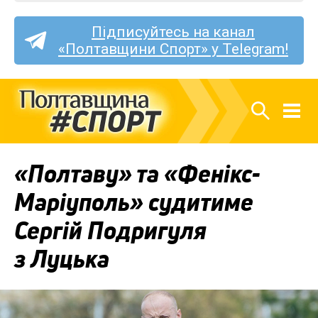
Підписуйтесь на канал
«Полтавщини Спорт» у Telegram!
«Полтаву» та «Фенікс-
Маріуполь» судитиме
Сергій Подригуля
з Луцька