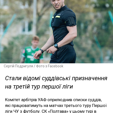
Сергій Подригуля / Фото з Facebook
Стали відомі суддівські призначення
на третій тур першої ліги
Комітет арбітрів УАФ оприлюднив списки суддів,
які працюватимуть на матчах третього туру Першої
ліги ЧУ з футболу. СК «Полтава» у цьому турі в