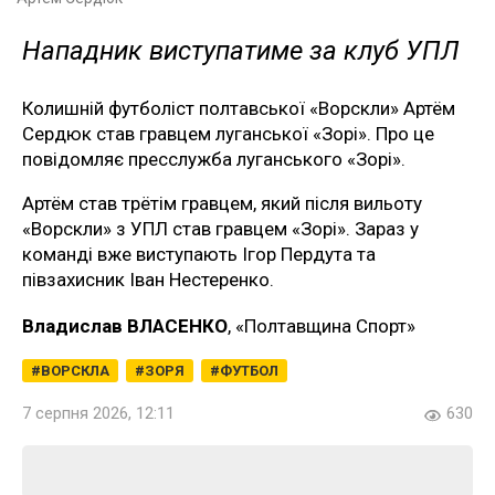
Нападник виступатиме за клуб УПЛ
Колишній футболіст полтавської «Ворскли» Артём
Сердюк став гравцем луганської «Зорі». Про це
повідомляє пресслужба луганського «Зорі».
Артём став трётім гравцем, який після вильоту
«Ворскли» з УПЛ став гравцем «Зорі». Зараз у
команді вже виступають Ігор Пердута та
півзахисник Іван Нестеренко.
Владислав ВЛАСЕНКО
, «Полтавщина Спорт»
ВОРСКЛА
ЗОРЯ
ФУТБОЛ
7 серпня 2026, 12:11
630