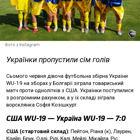
Фото з Instagram
Українки пропустили сім голів
Сьомого червня дівоча футбольна збірна України
WU-19 на зборах у Болгарії зіграла товариський
матч проти однолітків з США. Українки поступилися
з розгромним рахунком, а у їх складі зіграла
ворсклянка Софія Козішкурт.
США WU-19 — Україна WU-19 — 7:0
США (стартовий склад):
Пейтон, Ріана (к), Лаурен,
Клейр, Брук, Одрі, Рілі, Калі, Мейлі, Мікайла, Ріс.