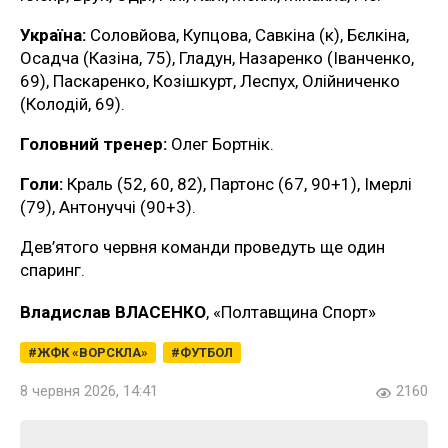
Україна:
Соловйова, Купцова, Савкіна (к), Бєлкіна,
Осадча (Казіна, 75), Гладун, Назаренко (Іванченко,
69), Паскаренко, Козішкурт, Леспух, Олійниченко
(Колодій, 69).
Головний тренер:
Олег Бортнік.
Голи:
Краль (52, 60, 82), Партонс (67, 90+1), Імерлі
(79), Антонуччі (90+3).
Дев’ятого червня команди проведуть ще один
спаринг.
Владислав ВЛАСЕНКО
, «Полтавщина Спорт»
ЖФК «ВОРСКЛА»
ФУТБОЛ
8 червня 2026, 14:41
2160