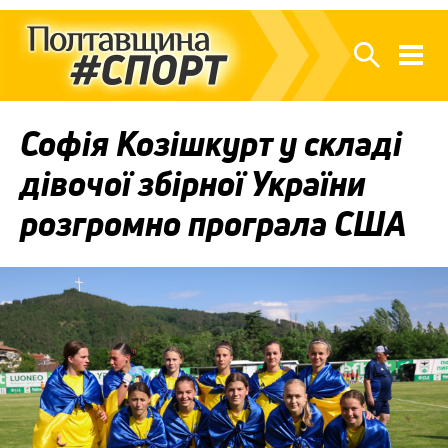
Софія Козішкурт у складі
дівочої збірної України
розгромно програла США