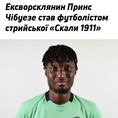
Ексворсклянин Принс
Чібуезе став футболістом
стрийської «Скали 1911»