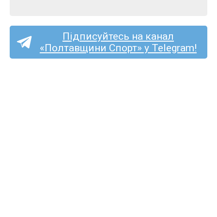
Підписуйтесь на канал
«Полтавщини Спорт» у Telegram!
Перша ліга (жінки):
кобеляцький «Лідер»
почне чемпіонат в гостях
у «Жайвора»