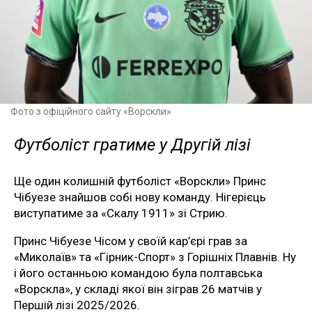
Фото з офіційного сайту «Ворскли»
Футболіст гратиме у Другій лізі
Ще один колишній футболіст «Ворскли» Принс
Чібуезе знайшов собі нову команду. Нігерієць
виступатиме за «Скалу 1911» зі Стрию.
Принс Чібуезе Чісом у своїй кар’єрі грав за
«Миколаїв» та «Гірник-Спорт» з Горішніх Плавнів. Ну
і його останньою командою була полтавська
«Ворскла», у складі якої він зіграв 26 матчів у
Першій лізі 2025/2026.