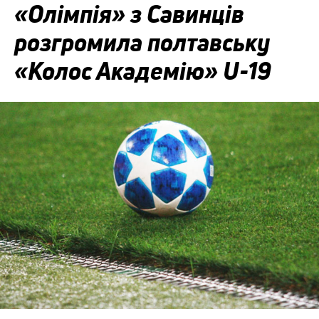
«Олімпія» з Савинців
розгромила полтавську
«Колос Академію» U-19