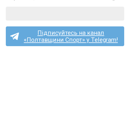
Підписуйтесь на канал
«Полтавщини Спорт» у Telegram!
Тарас Дмитрук став
футболістом
«Олександрії»