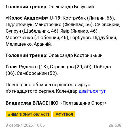
Головний тренер:
Олександр Безуглий.
«Колос Академія» U-19:
Кострубяк (Литвин, 66),
Підлетейчук, Майстренко (Фелипас, 66), Січевський,
Супрун (Шабельник, 46), Явір (Яненко, 46),
Моротченко (Любенний, 46), Горбунов, Піддубний,
Мелащенко, Аранчій.
Головний тренер:
Олександр Кострицький.
Голи:
Руденко (13), Стрельцов (20, 50), Лобода
(36), Самборський (52).
Повноцінно обласна першість стартує
п’ятнадцятого серпня. Календар
дивіться тут
Владислав ВЛАСЕНКО
, «Полтавщина Спорт»
ЧЕМПІОНАТ ОБЛАСТІ
ФУТБОЛ
8 серпня 2026, 16:06
508