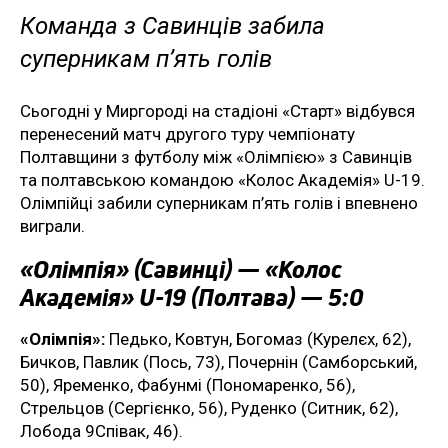
Команда з Савинців забила
суперникам п’ять голів
Сьогодні у Миргороді на стадіоні «Старт» відбувся
перенесений матч другого туру чемпіонату
Полтавщини з футболу між «Олімпією» з Савинців
та полтавською командою «Колос Академія» U-19.
Олімпійці забили суперникам п’ять голів і впевнено
виграли.
«Олімпія» (Савинці) — «Колос
Академія» U-19 (Полтава) — 5:0
«Олімпія»:
Педько, Ковтун, Богомаз (Курелєх, 62),
Бичков, Павлик (Пось, 73), Почернін (Самборський,
50), Яременко, Фабунмі (Пономаренко, 56),
Стрельцов (Сергієнко, 56), Руденко (Ситник, 62),
Лобода 9Співак, 46).