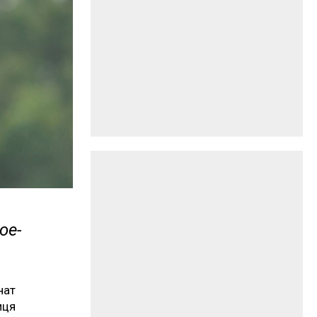
ое-
нат
иця