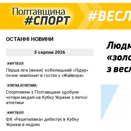
ВЕС
ОСТАННІ НОВИНИ
Людм
5 серпня 2026
«золо
ФУТБОЛ
з ве
Перша ліга (жінки): кобеляцький «Лідер»
почне чемпіонат в гостях у «Жайвора»
ЛЕГКА АТЛЕТИКА
Спортсмени з Полтавщини здобули
чотири медалі на Кубку України з легкої
атлетики
ФУТБОЛ
ФК «Решетилівка» дебютує в Кубку
України в неділю