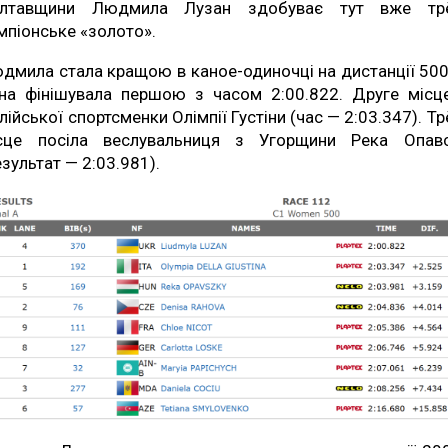
лтавщини Людмила Лузан здобуває тут вже тр
мпіонське «золото».
дмила стала кращою в каное-одиночці на дистанції 500
на фінішувала першою з часом 2:00.822. Друге місц
алійської спортсменки Олімпії Густіни (час — 2:03.347). Тр
сце посіла веслувальниця з Угорщини Река Опав
езультат — 2:03.981).