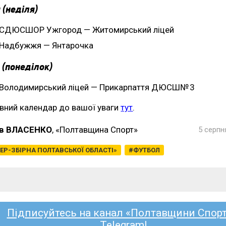
 (неділя)
СДЮСШОР Ужгород — Житомирський ліцей
Надбужжя — Янтарочка
 (понеділок)
Володимирський ліцей — Прикарпаття ДЮСШ№ 3
вний календар до вашої уваги
тут
.
в ВЛАСЕНКО
, «Полтавщина Спорт»
5 серпн
ЕР-ЗБІРНА ПОЛТАВСЬКОЇ ОБЛАСТІ»
ФУТБОЛ
Підписуйтесь на канал «Полтавщини Спорт
Telegram!