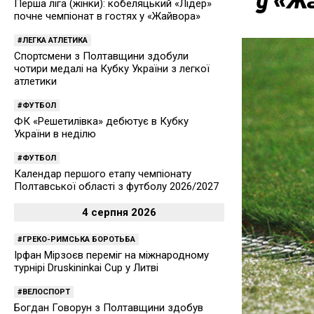
Перша ліга (жінки): кобеляцький «Лідер»
почне чемпіонат в гостях у «Жайвора»
ЛЕГКА АТЛЕТИКА
Спортсмени з Полтавщини здобули
чотири медалі на Кубку України з легкої
атлетики
ФУТБОЛ
ФК «Решетилівка» дебютує в Кубку
України в неділю
ФУТБОЛ
Календар першого етапу чемпіонату
Полтавської області з футболу 2026/2027
4 серпня 2026
ГРЕКО-РИМСЬКА БОРОТЬБА
Ірфан Мірзоєв переміг на міжнародному
турнірі Druskininkai Cup у Литві
ВЕЛОСПОРТ
Богдан Говорун з Полтавщини здобув