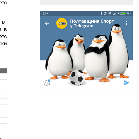
ётє
 м.
е в
ётє
ски