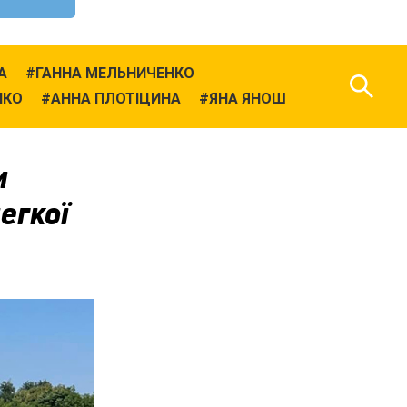
А
ГАННА МЕЛЬНИЧЕНКО
НКО
АННА ПЛОТІЦИНА
ЯНА ЯНОШ
и
егкої