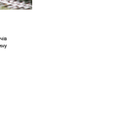
чів
ину