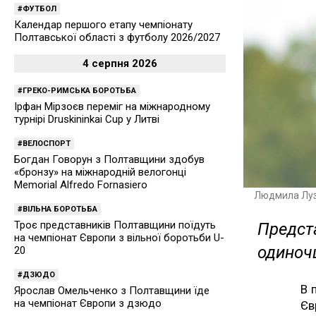
ФУТБОЛ
Календар першого етапу чемпіонату
Полтавської області з футболу 2026/2027
4 серпня 2026
ГРЕКО-РИМСЬКА БОРОТЬБА
Ірфан Мірзоєв переміг на міжнародному
турнірі Druskininkai Cup у Литві
ВЕЛОСПОРТ
Богдан Говорун з Полтавщини здобув
«бронзу» на міжнародній велогонці
Memorial Alfredo Fornasiero
Людмила Луза
ВІЛЬНА БОРОТЬБА
Троє представників Полтавщини поїдуть
Предст
на чемпіонат Європи з вільної боротьби U-
одиночц
20
ДЗЮДО
В 
Ярослав Омельченко з Полтавщини їде
на чемпіонат Європи з дзюдо
Єв