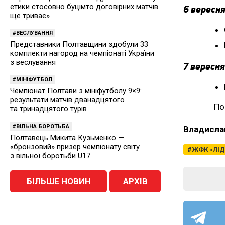
етики стосовно буцімто договірних матчів
6 вересня
ще триває»
ВЕСЛУВАННЯ
Представники Полтавщини здобули 33
комплекти нагород на чемпіонаті України
з веслування
7 вересня
МІНІФУТБОЛ
Чемпіонат Полтави з мініфутболу 9×9:
результати матчів дванадцятого
По
та тринадцятого турів
ВІЛЬНА БОРОТЬБА
Владисла
Полтавець Микита Кузьменко —
«бронзовий» призер чемпіонату світу
ЖФК «ЛІД
з вільної боротьби U17
БІЛЬШЕ НОВИН
АРХІВ