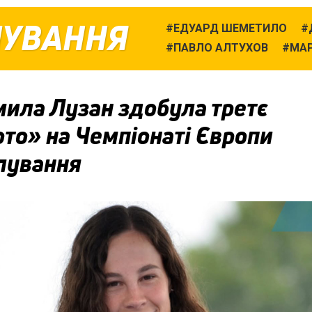
ЛУВАННЯ
ЕДУАРД ШЕМЕТИЛО
ПАВЛО АЛТУХОВ
МАР
ила Лузан здобула третє
то» на Чемпіонаті Європи
слування