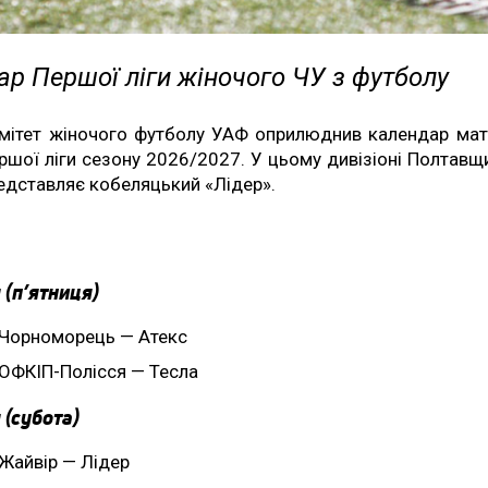
р Першої ліги жіночого ЧУ з футболу
мітет жіночого футболу УАФ оприлюднив календар мат
ршої ліги сезону 2026/2027. У цьому дивізіоні Полтавщ
едставляє кобеляцький «Лідер».
 (п’ятниця)
Чорноморець — Атекс
ОФКІП-Полісся — Тесла
 (субота)
Жайвір — Лідер