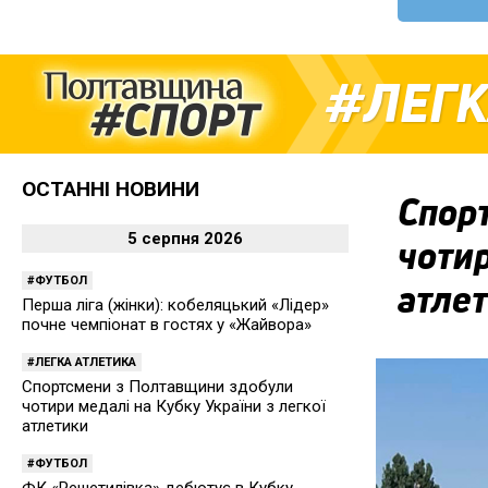
ЛЕГК
ОСТАННІ НОВИНИ
Спор
5 серпня 2026
чотир
ФУТБОЛ
атле
Перша ліга (жінки): кобеляцький «Лідер»
почне чемпіонат в гостях у «Жайвора»
ЛЕГКА АТЛЕТИКА
Спортсмени з Полтавщини здобули
чотири медалі на Кубку України з легкої
атлетики
ФУТБОЛ