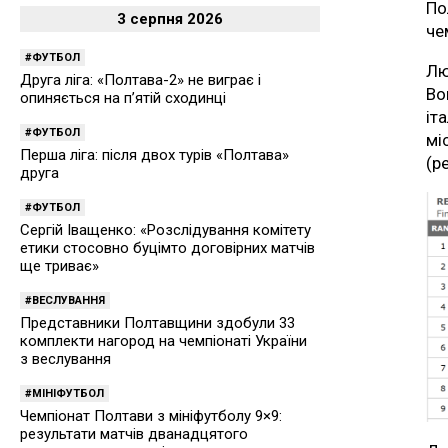
По
3 серпня 2026
че
ФУТБОЛ
Лю
Друга ліга: «Полтава-2» не виграє і
Во
опиняється на п’ятій сходинці
іт
ФУТБОЛ
мі
Перша ліга: після двох турів «Полтава»
(р
друга
ФУТБОЛ
Сергій Іващенко: «Розслідування комітету
етики стосовно буцімто договірних матчів
ще триває»
ВЕСЛУВАННЯ
Представники Полтавщини здобули 33
комплекти нагород на чемпіонаті України
з веслування
МІНІФУТБОЛ
Чемпіонат Полтави з мініфутболу 9×9:
результати матчів дванадцятого