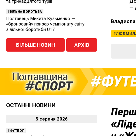
До
та тринадцятого турів
— 
ВІЛЬНА БОРОТЬБА
Полтавець Микита Кузьменко —
Владисла
«бронзовий» призер чемпіонату світу
з вільної боротьби U17
ЛЮДМИЛА
БІЛЬШЕ НОВИН
АРХІВ
ФУТ
ОСТАННІ НОВИНИ
Перша
5 серпня 2026
«Ліде
ФУТБОЛ
у «Ж