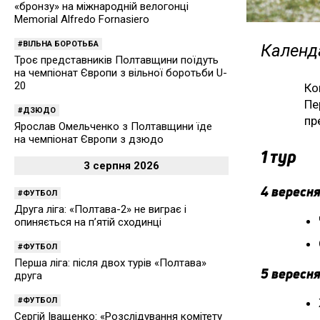
«бронзу» на міжнародній велогонці
Memorial Alfredo Fornasiero
ВІЛЬНА БОРОТЬБА
Календа
Троє представників Полтавщини поїдуть
на чемпіонат Європи з вільної боротьби U-
20
Ко
Пе
ДЗЮДО
пр
Ярослав Омельченко з Полтавщини їде
на чемпіонат Європи з дзюдо
1 тур
3 серпня 2026
4 вересня
ФУТБОЛ
Друга ліга: «Полтава-2» не виграє і
опиняється на п’ятій сходинці
ФУТБОЛ
Перша ліга: після двох турів «Полтава»
5 вересня
друга
ФУТБОЛ
Сергій Іващенко: «Розслідування комітету