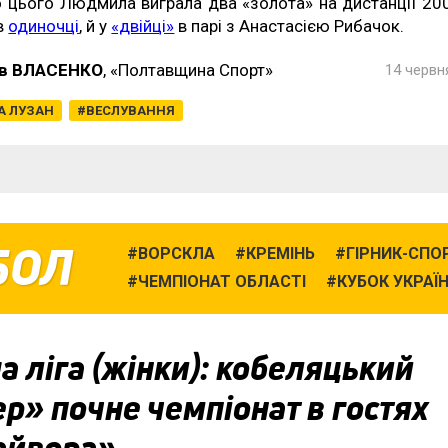
 цього Людмила виграла два «золота» на дистанції 20
в
одиночці
, й у
«двійці»
в парі з Анастасією Рибачок.
в ВЛАСЕНКО
, «Полтавщина Спорт»
14 червня
 ЛУЗАН
ВЕСЛУВАННЯ
БОЛ
ВОРСКЛА
КРЕМІНЬ
ГІРНИК-СПО
ЧЕМПІОНАТ ОБЛАСТІ
КУБОК УКРАЇ
 ліга (жінки): кобеляцький
р» почне чемпіонат в гостях
айвора»