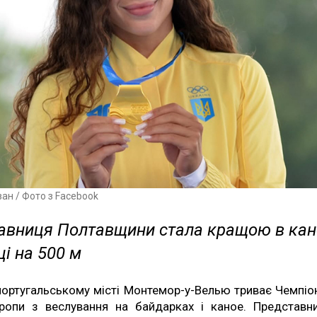
н / Фото з Facebook
авниця Полтавщини стала кращою в кан
і на 500 м
португальському місті Монтемор-у-Велью триває Чемпіо
ропи з веслування на байдарках і каное. Представн