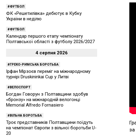
ФУТБОЛ
ФК «Решетилівка» дебютує в Кубку
України в неділю
ФУТБОЛ
Календар першого етапу чемпіонату
Полтавської області з футболу 2026/2027
4 серпня 2026
ГРЕКО-РИМСЬКА БОРОТЬБА
Ірфан Мірзоєв переміг на міжнародному
турнірі Druskininkai Cup у Литві
ВЕЛОСПОРТ
Богдан Говорун з Полтавщини здобув
«бронзу» на міжнародній велогонці
Memorial Alfredo Fornasiero
ВІЛЬНА БОРОТЬБА
Троє представників Полтавщини поїдуть
Гр
на чемпіонат Європи з вільної боротьби U-
за
20