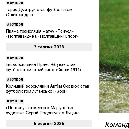
ФУТБОЛ
Тарас Дмитрук став футболістом
«Олександрії»
ФУТБОЛ
Пряма трансляція матчу «Пенуел» —
«Полтава-2» на «Полтавщині Спорт»
7 серпня 2026
ФУТБОЛ
Ексворсклянин Принс Чібуезе став
футболістом стрийської «Скали 1911»
ФУТБОЛ
Колишній ворсклянин Артём Сердюк став
футболістом луганської «Зорі»
ФУТБОЛ
«Полтаву» та «Фенікс-Маріуполь»
судитиме Сергій Подригуля з Луцька
Команда
5 серпня 2026