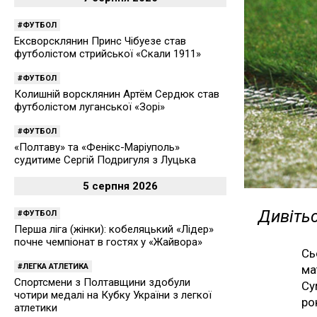
ФУТБОЛ
Ексворсклянин Принс Чібуезе став
футболістом стрийської «Скали 1911»
ФУТБОЛ
Колишній ворсклянин Артём Сердюк став
футболістом луганської «Зорі»
ФУТБОЛ
«Полтаву» та «Фенікс-Маріуполь»
судитиме Сергій Подригуля з Луцька
5 серпня 2026
Дивітьс
ФУТБОЛ
Перша ліга (жінки): кобеляцький «Лідер»
почне чемпіонат в гостях у «Жайвора»
Сь
ЛЕГКА АТЛЕТИКА
ма
Спортсмени з Полтавщини здобули
Су
чотири медалі на Кубку України з легкої
ро
атлетики