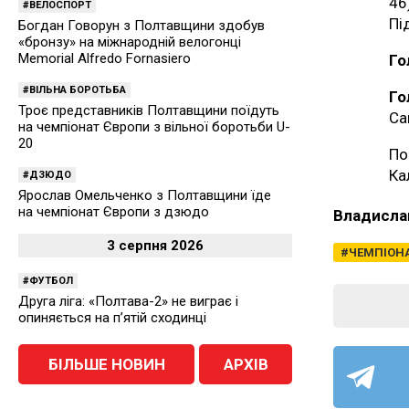
46
ВЕЛОСПОРТ
Пі
Богдан Говорун з Полтавщини здобув
«бронзу» на міжнародній велогонці
Memorial Alfredo Fornasiero
Го
ВІЛЬНА БОРОТЬБА
Го
Троє представників Полтавщини поїдуть
Са
на чемпіонат Європи з вільної боротьби U-
20
По
Ка
ДЗЮДО
Ярослав Омельченко з Полтавщини їде
на чемпіонат Європи з дзюдо
Владисла
3 серпня 2026
ЧЕМПІОНА
ФУТБОЛ
Друга ліга: «Полтава-2» не виграє і
опиняється на п’ятій сходинці
БІЛЬШЕ НОВИН
АРХІВ