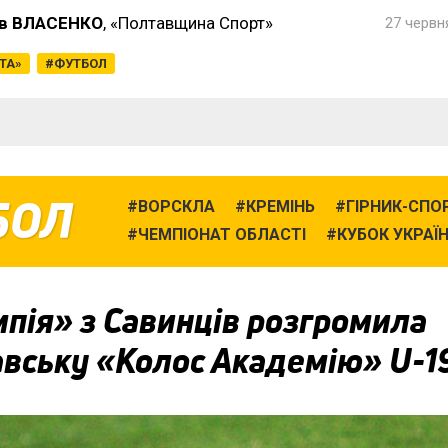
в ВЛАСЕНКО
, «Полтавщина Спорт»
27 червня
ТА»
ФУТБОЛ
БОЛ
ВОРСКЛА
КРЕМІНЬ
ГІРНИК-СПО
ЧЕМПІОНАТ ОБЛАСТІ
КУБОК УКРАЇ
пія» з Савинців розгромила
авську «Колос Академію» U-1