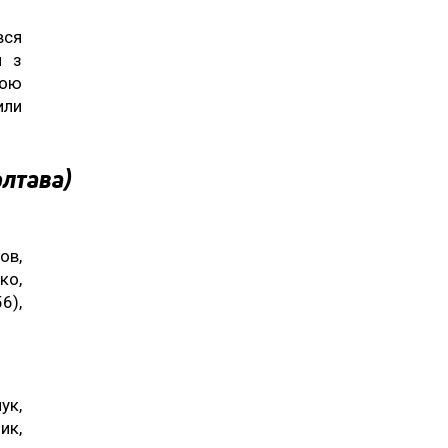
вся
и з
кою
или
олтава)
ов,
ко,
6),
ук,
ик,