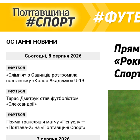
ФУТ
ОСТАННІ НОВИНИ
Пряма
Сьогодні, 8 серпня 2026
«Рок
ФУТБОЛ
Спор
«Олімпія» з Савинців розгромила
полтавську «Колос Академію» U-19
ФУТБОЛ
Тарас Дмитрук став футболістом
«Олександрії»
ФУТБОЛ
Пряма трансляція матчу «Пенуел» —
«Полтава-2» на «Полтавщині Спорт»
7 серпня 2026