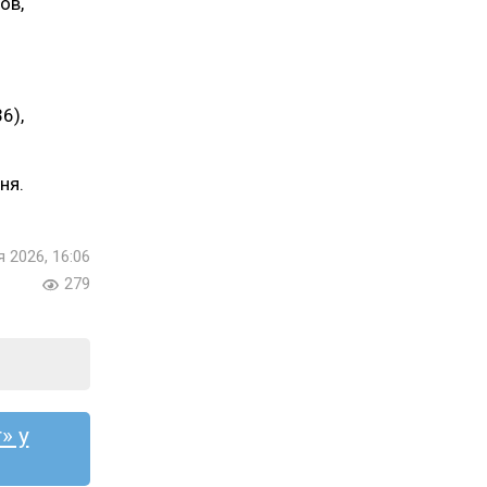
ов,
6),
ня.
я 2026, 16:06
279
» у