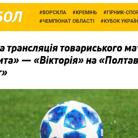
БОЛ
ВОРСКЛА
КРЕМІНЬ
ГІРНИК-СПО
ЧЕМПІОНАТ ОБЛАСТІ
КУБОК УКРАЇ
 трансляція товариського ма
ита» — «Вікторія» на «Полта
т»