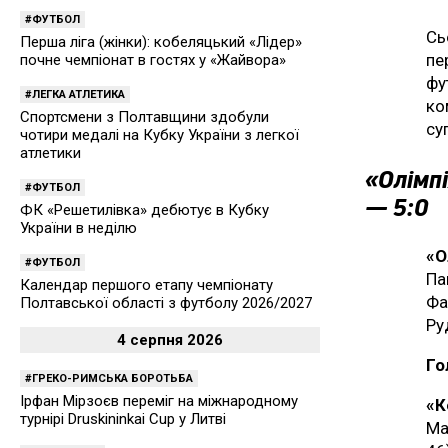
ФУТБОЛ
Сь
Перша ліга (жінки): кобеляцький «Лідер»
пе
почне чемпіонат в гостях у «Жайвора»
фу
ЛЕГКА АТЛЕТИКА
ко
Спортсмени з Полтавщини здобули
су
чотири медалі на Кубку України з легкої
атлетики
«Олімпі
ФУТБОЛ
— 5:0
ФК «Решетилівка» дебютує в Кубку
України в неділю
«О
ФУТБОЛ
Па
Календар першого етапу чемпіонату
Фа
Полтавської області з футболу 2026/2027
Ру
4 серпня 2026
Го
ГРЕКО-РИМСЬКА БОРОТЬБА
Ірфан Мірзоєв переміг на міжнародному
«К
турнірі Druskininkai Cup у Литві
Ма