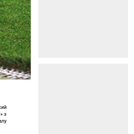
кий
» з
алу