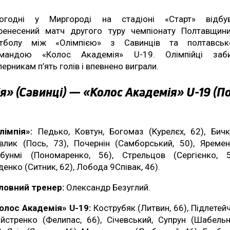
огодні у Миргороді на стадіоні «Старт» відбу
ренесений матч другого туру чемпіонату Полтавщин
тболу між «Олімпією» з Савинців та полтавсь
мандою «Колос Академія» U-19. Олімпійці заб
перникам п’ять голів і впевнено виграли.
я» (Савинці) — «Колос Академія» U-19 (П
лімпія»:
Педько, Ковтун, Богомаз (Курелєх, 62), Бичк
влик (Пось, 73), Почернін (Самборський, 50), Яремен
бунмі (Пономаренко, 56), Стрельцов (Сергієнко, 5
денко (Ситник, 62), Лобода 9Співак, 46).
ловний тренер:
Олександр Безуглий.
олос Академія» U-19:
Кострубяк (Литвин, 66), Підлетейч
йстренко (Фелипас, 66), Січевський, Супрун (Шабельн