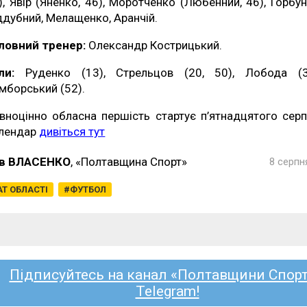
), Явір (Яненко, 46), Моротченко (Любенний, 46), Горбун
ддубний, Мелащенко, Аранчій.
ловний тренер:
Олександр Кострицький.
ли:
Руденко (13), Стрельцов (20, 50), Лобода (3
мборський (52).
вноцінно обласна першість стартує п’ятнадцятого серп
лендар
дивіться тут
в ВЛАСЕНКО
, «Полтавщина Спорт»
8 серпн
Т ОБЛАСТІ
ФУТБОЛ
Підписуйтесь на канал «Полтавщини Спорт
Telegram!