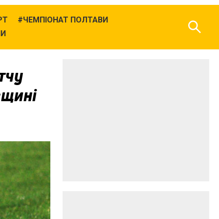
РТ
ЧЕМПІОНАТ ПОЛТАВИ
НИ
тчу
вщині