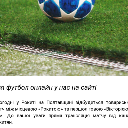
я футбол онлайн у нас на сайті
огодні у Рокиті на Полтавщині відбудеться товарись
тч між місцевою «Рокитою» та першоліговою «Вікторією
м. До вашої уваги пряма трансляція матчу від кан
китян.