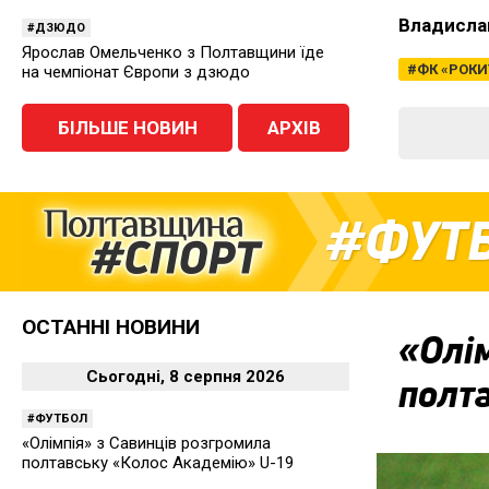
Владисла
ДЗЮДО
Ярослав Омельченко з Полтавщини їде
ФК «РОКИ
на чемпіонат Європи з дзюдо
БІЛЬШЕ НОВИН
АРХІВ
ФУТ
ОСТАННІ НОВИНИ
«Олім
Сьогодні, 8 серпня 2026
полт
ФУТБОЛ
«Олімпія» з Савинців розгромила
полтавську «Колос Академію» U-19