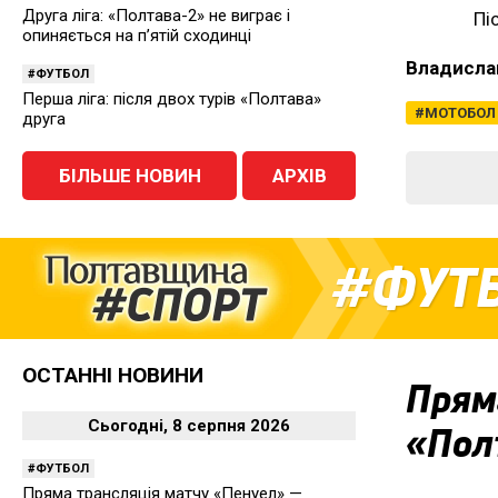
Друга ліга: «Полтава-2» не виграє і
Пі
опиняється на п’ятій сходинці
Владисла
ФУТБОЛ
Перша ліга: після двох турів «Полтава»
МОТОБОЛ
друга
БІЛЬШЕ НОВИН
АРХІВ
ФУТ
ОСТАННІ НОВИНИ
Прям
Сьогодні, 8 серпня 2026
«Пол
ФУТБОЛ
Пряма трансляція матчу «Пенуел» —