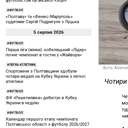
футболістом луганської «Зорі»
ФУТБОЛ
«Полтаву» та «Фенікс-Маріуполь»
судитиме Сергій Подригуля з Луцька
5 серпня 2026
ФУТБОЛ
Перша ліга (жінки): кобеляцький «Лідер»
почне чемпіонат в гостях у «Жайвора»
ЛЕГКА АТЛЕТИКА
Фото: Анатол
Спортсмени з Полтавщини здобули
чотири медалі на Кубку України з легкої
Чотири
атлетики
ФУТБОЛ
Че
ФК «Решетилівка» дебютує в Кубку
мо
України в неділю
ту
ФУТБОЛ
че
Календар першого етапу чемпіонату
Полтавської області з футболу 2026/2027