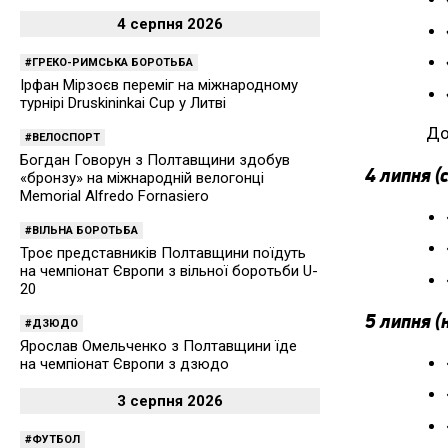
4 серпня 2026
ГРЕКО-РИМСЬКА БОРОТЬБА
Ірфан Мірзоєв переміг на міжнародному
турнірі Druskininkai Cup у Литві
До
ВЕЛОСПОРТ
Богдан Говорун з Полтавщини здобув
4 липня (
«бронзу» на міжнародній велогонці
Memorial Alfredo Fornasiero
ВІЛЬНА БОРОТЬБА
Троє представників Полтавщини поїдуть
на чемпіонат Європи з вільної боротьби U-
20
5 липня (
ДЗЮДО
Ярослав Омельченко з Полтавщини їде
на чемпіонат Європи з дзюдо
3 серпня 2026
ФУТБОЛ