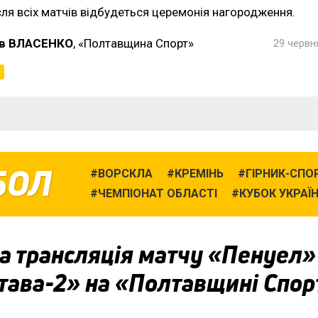
сля всіх матчів відбудеться церемонія нагородження.
в ВЛАСЕНКО
, «Полтавщина Спорт»
29 червня
БОЛ
ВОРСКЛА
КРЕМІНЬ
ГІРНИК-СПО
ЧЕМПІОНАТ ОБЛАСТІ
КУБОК УКРАЇ
а трансляція матчу «Пенуел
тава-2» на «Полтавщині Спор