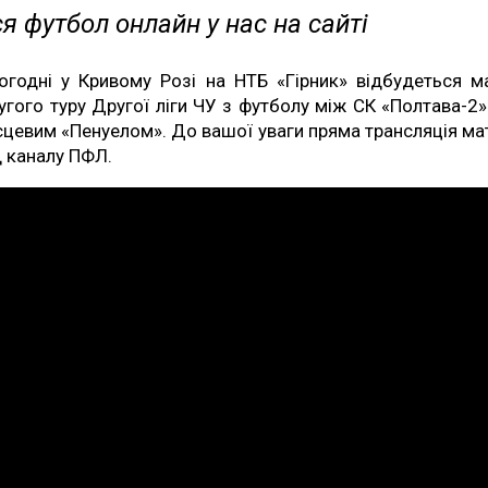
я футбол онлайн у нас на сайті
огодні у Кривому Розі на НТБ «Гірник» відбудеться м
угого туру Другої ліги ЧУ з футболу між СК «Полтава-2»
сцевим «Пенуелом». До вашої уваги пряма трансляція ма
д каналу ПФЛ.