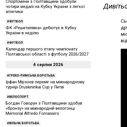
Спортсмени з Полтавщини здобули
Дивітьс
чотири медалі на Кубку України з легкої
атлетики
Сь
ФУТБОЛ
др
ФК «Решетилівка» дебютує в Кубку
України в неділю
мі
ві
ФУТБОЛ
Календар першого етапу чемпіонату
Полтавської області з футболу 2026/2027
4 серпня 2026
ГРЕКО-РИМСЬКА БОРОТЬБА
Ірфан Мірзоєв переміг на міжнародному
турнірі Druskininkai Cup у Литві
ВЕЛОСПОРТ
Богдан Говорун з Полтавщини здобув
«бронзу» на міжнародній велогонці
Memorial Alfredo Fornasiero
ВІЛЬНА БОРОТЬБА