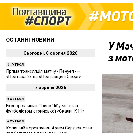
МОТ
ОСТАННІ НОВИНИ
У Мач
Сьогодні, 8 серпня 2026
з мот
ФУТБОЛ
Пряма трансляція матчу «Пенуел» —
«Полтава-2» на «Полтавщині Спорт»
7 серпня 2026
ФУТБОЛ
Ексворсклянин Принс Чібуезе став
футболістом стрийської «Скали 1911»
ФУТБОЛ
Колишній ворсклянин Артём Сердюк став