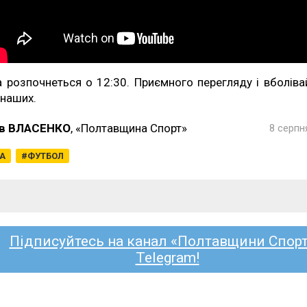
а розпочнеться о 12:30. Приємного перегляду і вболіва
 наших.
в ВЛАСЕНКО
, «Полтавщина Спорт»
8 серпн
ГА
ФУТБОЛ
Підписуйтесь на канал «Полтавщини Спорт
Telegram!