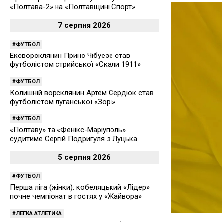
«Полтава-2» на «Полтавщині Спорт»
7 серпня 2026
ФУТБОЛ
Ексворсклянин Принс Чібуезе став
футболістом стрийської «Скали 1911»
ФУТБОЛ
Колишній ворсклянин Артём Сердюк став
футболістом луганської «Зорі»
ФУТБОЛ
«Полтаву» та «Фенікс-Маріуполь»
судитиме Сергій Подригуля з Луцька
5 серпня 2026
ФУТБОЛ
Перша ліга (жінки): кобеляцький «Лідер»
почне чемпіонат в гостях у «Жайвора»
ЛЕГКА АТЛЕТИКА