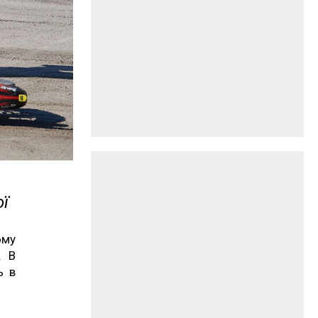
ї
ому
. В
ь в