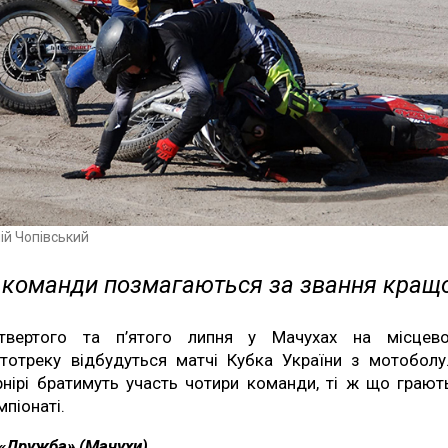
ій Чопівський
 команди позмагаються за звання кращо
твертого та п’ятого липня у Мачухах на місцев
тотреку відбудуться матчі Кубка України з мотоболу
рнірі братимуть участь чотири команди, ті ж що грают
мпіонаті.
«Дружба» (Мачухи)