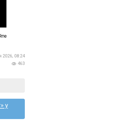
йте
я 2026, 08:24
463
» у