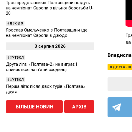
Троє представників Полтавщини поїдуть
на чемпіонат Європи з вільної боротьби U-
20
ДЗЮДО
Ярослав Омельченко з Полтавщини їде
Гр
на чемпіонат Європи з дзюдо
за
3 серпня 2026
Владисла
ФУТБОЛ
Друга ліга: «Полтава-2» не виграє і
ДРУГА ЛІ
опиняється на п’ятій сходинці
ФУТБОЛ
Перша ліга: після двох турів «Полтава»
друга
БІЛЬШЕ НОВИН
АРХІВ