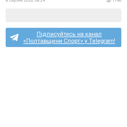
8 серпня 2026, 08:24
1140
Підписуйтесь на канал
«Полтавщини Спорт» у Telegram!
Ексворсклянин Принс
Чібуезе став футболістом
стрийської «Скали 1911»