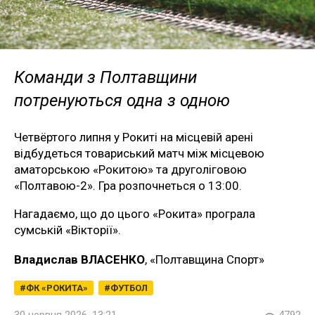
Команди з Полтавщини
потренуються одна з одною
Четвёртого липня у Рокиті на місцевій арені
відбудеться товариський матч між місцевою
аматорською «Рокитою» та друголіговою
«Полтавою-2». Гра розпочнеться о 13:00.
Нагадаємо, що до цього «Рокита» програла
сумській «Вікторії».
Владислав ВЛАСЕНКО
, «Полтавщина Спорт»
ФК «РОКИТА»
ФУТБОЛ
30 червня 2026, 13:21
4792