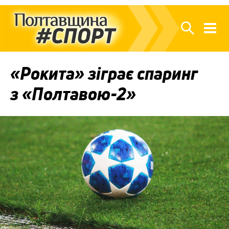
«Рокита» зіграє спаринг
з «Полтавою-2»