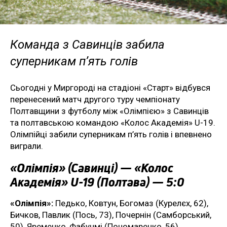
Команда з Савинців забила
суперникам п’ять голів
Сьогодні у Миргороді на стадіоні «Старт» відбувся
перенесений матч другого туру чемпіонату
Полтавщини з футболу між «Олімпією» з Савинців
та полтавською командою «Колос Академія» U-19.
Олімпійці забили суперникам п’ять голів і впевнено
виграли.
«Олімпія» (Савинці) — «Колос
Академія» U-19 (Полтава) — 5:0
«Олімпія»:
Педько, Ковтун, Богомаз (Курелєх, 62),
Бичков, Павлик (Пось, 73), Почернін (Самборський,
50), Яременко, Фабунмі (Пономаренко, 56),