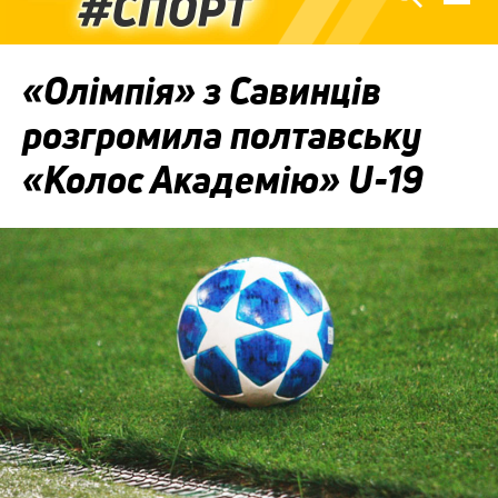
«Олімпія» з Савинців
розгромила полтавську
«Колос Академію» U-19