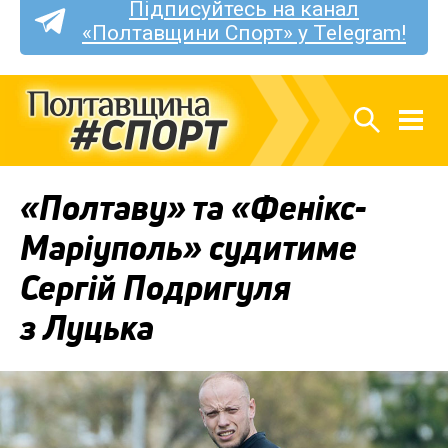
Підписуйтесь на канал
«Полтавщини Спорт» у Telegram!
«Полтаву» та «Фенікс-
Маріуполь» судитиме
Сергій Подригуля
з Луцька