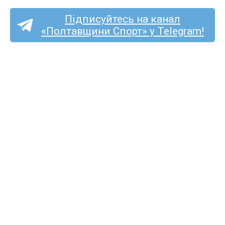
Підписуйтесь на канал
«Полтавщини Спорт» у Telegram!
Перша ліга (жінки):
кобеляцький «Лідер»
почне чемпіонат в гостях
у «Жайвора»