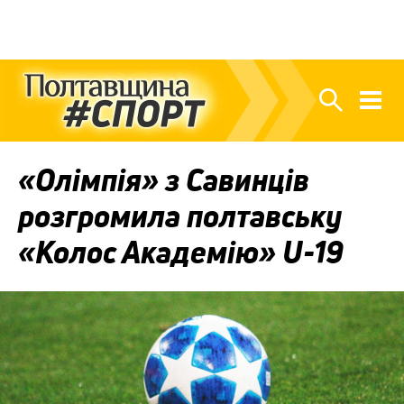
«Олімпія» з Савинців
розгромила полтавську
«Колос Академію» U-19