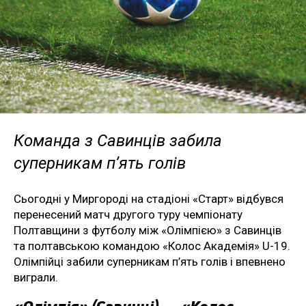
Команда з Савинців забила
суперникам п’ять голів
Сьогодні у Миргороді на стадіоні «Старт» відбувся
перенесений матч другого туру чемпіонату
Полтавщини з футболу між «Олімпією» з Савинців
та полтавською командою «Колос Академія» U-19.
Олімпійці забили суперникам п’ять голів і впевнено
виграли.