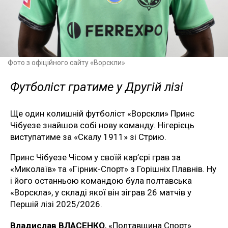
Фото з офіційного сайту «Ворскли»
Футболіст гратиме у Другій лізі
Ще один колишній футболіст «Ворскли» Принс
Чібуезе знайшов собі нову команду. Нігерієць
виступатиме за «Скалу 1911» зі Стрию.
Принс Чібуезе Чісом у своїй кар’єрі грав за
«Миколаїв» та «Гірник-Спорт» з Горішніх Плавнів. Ну
і його останньою командою була полтавська
«Ворскла», у складі якої він зіграв 26 матчів у
Першій лізі 2025/2026.
Владислав ВЛАСЕНКО
, «Полтавщина Спорт»