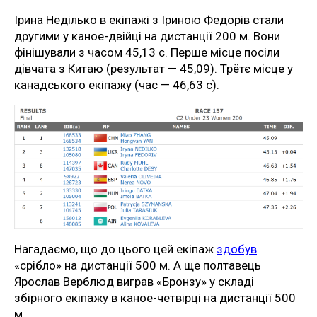
Ірина Неділько в екіпажі з Іриною Федорів стали
другими у каное-двійці на дистанції 200 м. Вони
фінішували з часом 45,13 с. Перше місце посіли
дівчата з Китаю (результат — 45,09). Трётє місце у
канадського екіпажу (час — 46,63 с).
Нагадаємо, що до цього цей екіпаж
здобув
«срібло» на дистанції 500 м. А ще полтавець
Ярослав Верблюд виграв «Бронзу» у складі
збірного екіпажу в каное-четвірці на дистанції 500
м.