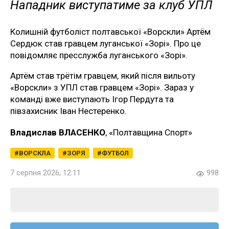
Нападник виступатиме за клуб УПЛ
Колишній футболіст полтавської «Ворскли» Артём
Сердюк став гравцем луганської «Зорі». Про це
повідомляє пресслужба луганського «Зорі».
Артём став трётім гравцем, який після вильоту
«Ворскли» з УПЛ став гравцем «Зорі». Зараз у
команді вже виступають Ігор Пердута та
півзахисник Іван Нестеренко.
Владислав ВЛАСЕНКО
, «Полтавщина Спорт»
ВОРСКЛА
ЗОРЯ
ФУТБОЛ
7 серпня 2026, 12:11
998