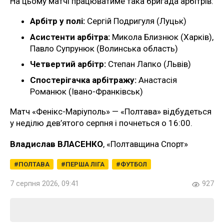
На цьому матчі працюватиме така бригада арбітрів:
Арбітр у полі:
Сергій Подригуля (Луцьк)
Асистенти арбітра:
Микола Близнюк (Харків),
Павло Супрунюк (Волинська область)
Четвертий арбітр:
Степан Лапко (Львів)
Спостерігачка арбітражу:
Анастасія
Романюк (Івано-Франківськ)
Матч «Фенікс-Маріуполь» — «Полтава» відбудеться
у неділю дев’ятого серпня і почнеться о 16:00.
Владислав ВЛАСЕНКО
, «Полтавщина Спорт»
ПОЛТАВА
ПЕРША ЛІГА
ФУТБОЛ
7 серпня 2026, 09:41
927