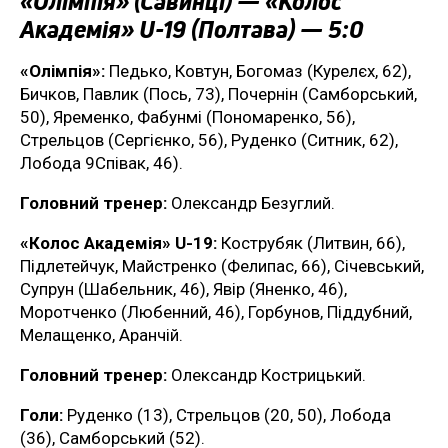
«Олімпія» (Савинці) — «Колос
Академія» U-19 (Полтава) — 5:0
«Олімпія»:
Педько, Ковтун, Богомаз (Курелєх, 62),
Бичков, Павлик (Пось, 73), Почернін (Самборський,
50), Яременко, Фабунмі (Пономаренко, 56),
Стрельцов (Сергієнко, 56), Руденко (Ситник, 62),
Лобода 9Співак, 46).
Головний тренер:
Олександр Безуглий.
«Колос Академія» U-19:
Кострубяк (Литвин, 66),
Підлетейчук, Майстренко (Фелипас, 66), Січевський,
Супрун (Шабельник, 46), Явір (Яненко, 46),
Моротченко (Любенний, 46), Горбунов, Піддубний,
Мелащенко, Аранчій.
Головний тренер:
Олександр Кострицький.
Голи:
Руденко (13), Стрельцов (20, 50), Лобода
(36), Самборський (52).