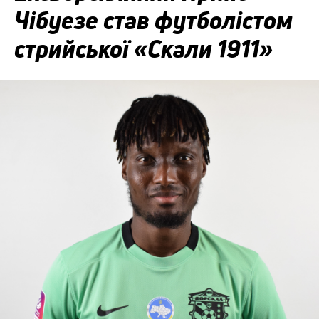
Чібуезе став футболістом
стрийської «Скали 1911»