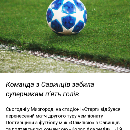
Команда з Савинців забила
суперникам п’ять голів
Сьогодні у Миргороді на стадіоні «Старт» відбувся
перенесений матч другого туру чемпіонату
Полтавщини з футболу між «Олімпією» з Савинців
та полтавською командою «Колос Академія» U-19.