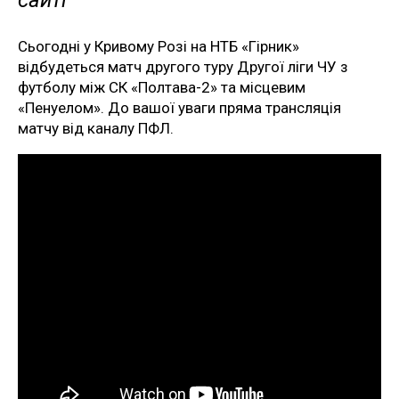
сайті
Сьогодні у Кривому Розі на НТБ «Гірник»
відбудеться матч другого туру Другої ліги ЧУ з
футболу між СК «Полтава-2» та місцевим
«Пенуелом». До вашої уваги пряма трансляція
матчу від каналу ПФЛ.