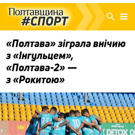
«Полтава» зіграла внічию
з «Інгульцем»,
«Полтава-2» —
з «Рокитою»