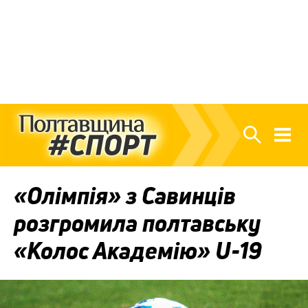
«Олімпія» з Савинців
розгромила полтавську
«Колос Академію» U-19