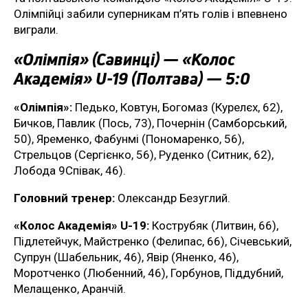
Олімпійці забили суперникам п’ять голів і впевнено
виграли.
«Олімпія» (Савинці) — «Колос
Академія» U-19 (Полтава) — 5:0
«Олімпія»:
Педько, Ковтун, Богомаз (Курелєх, 62),
Бичков, Павлик (Пось, 73), Почернін (Самборський,
50), Яременко, Фабунмі (Пономаренко, 56),
Стрельцов (Сергієнко, 56), Руденко (Ситник, 62),
Лобода 9Співак, 46).
Головний тренер:
Олександр Безуглий.
«Колос Академія» U-19:
Кострубяк (Литвин, 66),
Підлетейчук, Майстренко (Фелипас, 66), Січевський,
Супрун (Шабельник, 46), Явір (Яненко, 46),
Моротченко (Любенний, 46), Горбунов, Піддубний,
Мелащенко, Аранчій.