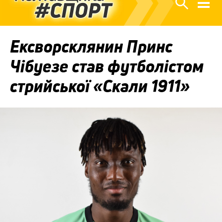
Ексворсклянин Принс
Чібуезе став футболістом
стрийської «Скали 1911»