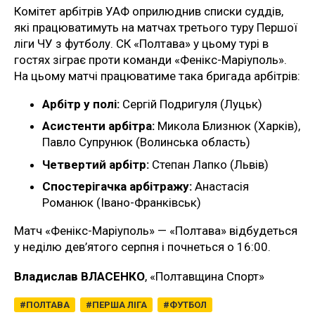
Комітет арбітрів УАФ оприлюднив списки суддів,
які працюватимуть на матчах третього туру Першої
ліги ЧУ з футболу. СК «Полтава» у цьому турі в
гостях зіграє проти команди «Фенікс-Маріуполь».
На цьому матчі працюватиме така бригада арбітрів:
Арбітр у полі:
Сергій Подригуля (Луцьк)
Асистенти арбітра:
Микола Близнюк (Харків),
Павло Супрунюк (Волинська область)
Четвертий арбітр:
Степан Лапко (Львів)
Спостерігачка арбітражу:
Анастасія
Романюк (Івано-Франківськ)
Матч «Фенікс-Маріуполь» — «Полтава» відбудеться
у неділю дев’ятого серпня і почнеться о 16:00.
Владислав ВЛАСЕНКО
, «Полтавщина Спорт»
ПОЛТАВА
ПЕРША ЛІГА
ФУТБОЛ