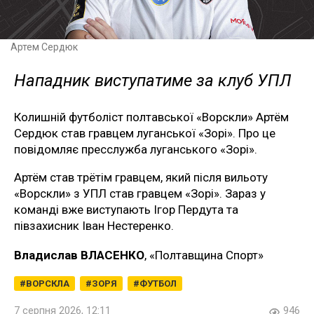
Артем Сердюк
Нападник виступатиме за клуб УПЛ
Колишній футболіст полтавської «Ворскли» Артём
Сердюк став гравцем луганської «Зорі». Про це
повідомляє пресслужба луганського «Зорі».
Артём став трётім гравцем, який після вильоту
«Ворскли» з УПЛ став гравцем «Зорі». Зараз у
команді вже виступають Ігор Пердута та
півзахисник Іван Нестеренко.
Владислав ВЛАСЕНКО
, «Полтавщина Спорт»
ВОРСКЛА
ЗОРЯ
ФУТБОЛ
7 серпня 2026, 12:11
946