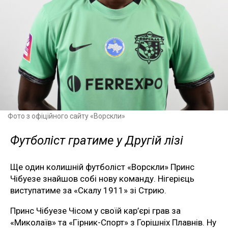
Фото з офіційного сайту «Ворскли»
Футболіст гратиме у Другій лізі
Ще один колишній футболіст «Ворскли» Принс
Чібуезе знайшов собі нову команду. Нігерієць
виступатиме за «Скалу 1911» зі Стрию.
Принс Чібуезе Чісом у своїй кар’єрі грав за
«Миколаїв» та «Гірник-Спорт» з Горішніх Плавнів. Ну