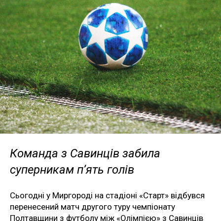
Команда з Савинців забила
суперникам п’ять голів
Сьогодні у Миргороді на стадіоні «Старт» відбувся
перенесений матч другого туру чемпіонату
Полтавщини з футболу між «Олімпією» з Савинців