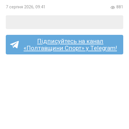
7 серпня 2026, 09:41
881
Підписуйтесь на канал
«Полтавщини Спорт» у Telegram!
Перша ліга (жінки):
кобеляцький «Лідер»
почне чемпіонат в гостях