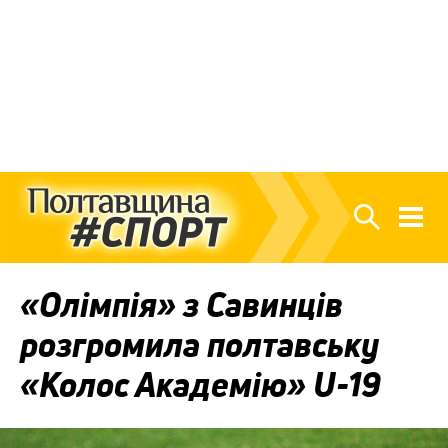
«Олімпія» з Савинців
розгромила полтавську
«Колос Академію» U-19