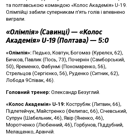
та полтавською командою «Колос Академія» U-19.
Олімпійці забили суперникам п’ять голів і впевнено
виграли.
«Олімпія» (Савинці) — «Колос
Академія» U-19 (Полтава) — 5:0
«Олімпія»:
Педько, Ковтун, Богомаз (Курелєх, 62),
Бичков, Павлик (Пось, 73), Почернін (Самборський,
50), Яременко, Фабунмі (Пономаренко, 56),
Стрельцов (Сергієнко, 56), Руденко (Ситник, 62),
Лобода 9Співак, 46).
Головний тренер:
Олександр Безуглий.
«Колос Академія» U-19:
Кострубяк (Литвин, 66),
Підлетейчук, Майстренко (Фелипас, 66), Січевський,
Супрун (Шабельник, 46), Явір (Яненко, 46),
Моротченко (Любенний, 46), Горбунов, Піддубний,
Мелащенко, Аранчій.