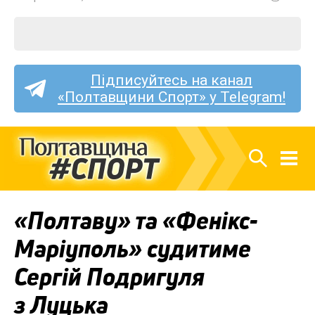
Підписуйтесь на канал
«Полтавщини Спорт» у Telegram!
«Полтаву» та «Фенікс-
Маріуполь» судитиме
Сергій Подригуля
з Луцька