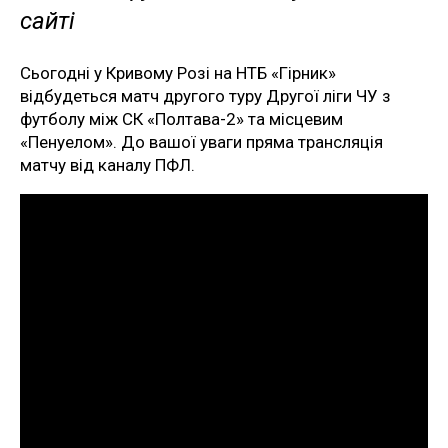
сайті
Сьогодні у Кривому Розі на НТБ «Гірник»
відбудеться матч другого туру Другої ліги ЧУ з
футболу між СК «Полтава-2» та місцевим
«Пенуелом». До вашої уваги пряма трансляція
матчу від каналу ПФЛ.