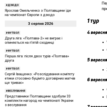
Пе
ДЗЮДО
пр
Ярослав Омельченко з Полтавщини їде
на чемпіонат Європи з дзюдо
1 тур
3 серпня 2026
4 вересня
ФУТБОЛ
Друга ліга: «Полтава-2» не виграє і
опиняється на п’ятій сходинці
ФУТБОЛ
Перша ліга: після двох турів «Полтава»
5 вересня
друга
ФУТБОЛ
Сергій Іващенко: «Розслідування комітету
етики стосовно буцімто договірних матчів
6 вересня
ще триває»
ВЕСЛУВАННЯ
Представники Полтавщини здобули 33
комплекти нагород на чемпіонаті України
з веслування
7 вересня