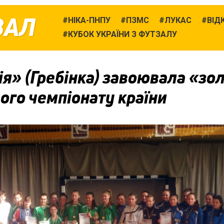
ЗАЛ
НІКА-ПНПУ
ПЗМС
ЛУКАС
ВІД
КУБОК УКРАЇНИ З ФУТЗАЛУ
я» (Гребінка) завоювала «зо
ого чемпіонату країни