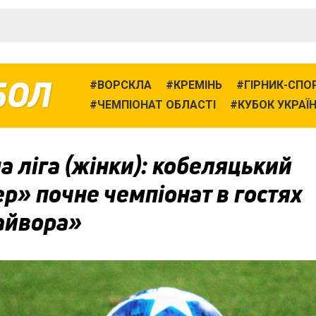
БОЛ
ВОРСКЛА
КРЕМІНЬ
ГІРНИК-СПО
ЧЕМПІОНАТ ОБЛАСТІ
КУБОК УКРАЇ
 ліга (жінки): кобеляцький
р» почне чемпіонат в гостях
айвора»