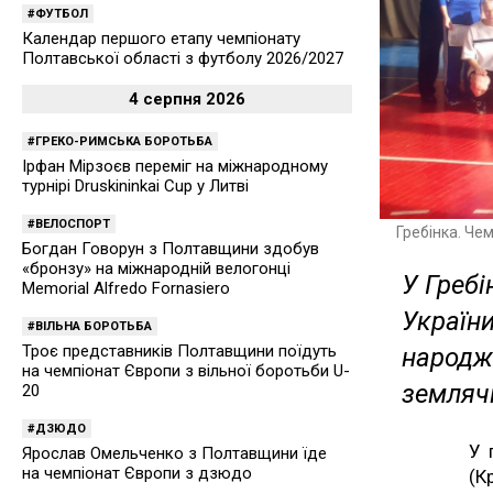
ФУТБОЛ
Календар першого етапу чемпіонату
Полтавської області з футболу 2026/2027
4 серпня 2026
ГРЕКО-РИМСЬКА БОРОТЬБА
Ірфан Мірзоєв переміг на міжнародному
турнірі Druskininkai Cup у Литві
ВЕЛОСПОРТ
Гребінка. Че
Богдан Говорун з Полтавщини здобув
«бронзу» на міжнародній велогонці
У Гребі
Memorial Alfredo Fornasiero
України
ВІЛЬНА БОРОТЬБА
Троє представників Полтавщини поїдуть
народж
на чемпіонат Європи з вільної боротьби U-
землячк
20
ДЗЮДО
У 
Ярослав Омельченко з Полтавщини їде
на чемпіонат Європи з дзюдо
(К