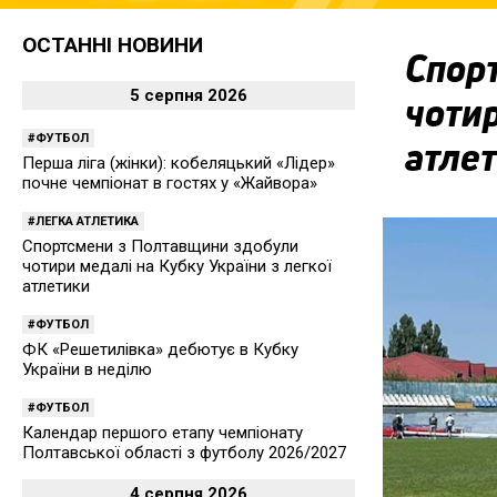
ОСТАННІ НОВИНИ
Спор
5 серпня 2026
чотир
ФУТБОЛ
атле
Перша ліга (жінки): кобеляцький «Лідер»
почне чемпіонат в гостях у «Жайвора»
ЛЕГКА АТЛЕТИКА
Спортсмени з Полтавщини здобули
чотири медалі на Кубку України з легкої
атлетики
ФУТБОЛ
ФК «Решетилівка» дебютує в Кубку
України в неділю
ФУТБОЛ
Календар першого етапу чемпіонату
Полтавської області з футболу 2026/2027
4 серпня 2026