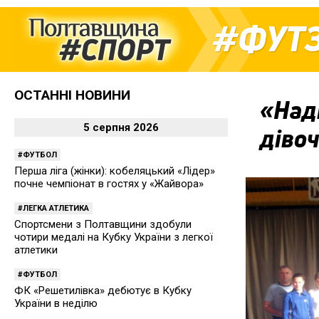
ФУТ
ОСТАННІ НОВИНИ
«Наді
5 серпня 2026
дівоч
ФУТБОЛ
Перша ліга (жінки): кобеляцький «Лідер»
почне чемпіонат в гостях у «Жайвора»
ЛЕГКА АТЛЕТИКА
Спортсмени з Полтавщини здобули
чотири медалі на Кубку України з легкої
атлетики
ФУТБОЛ
ФК «Решетилівка» дебютує в Кубку
України в неділю