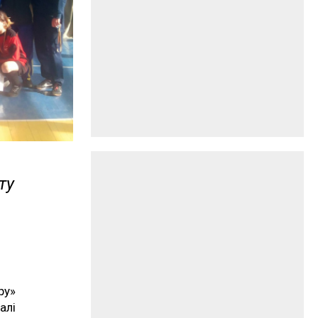
ту
ру»
алі