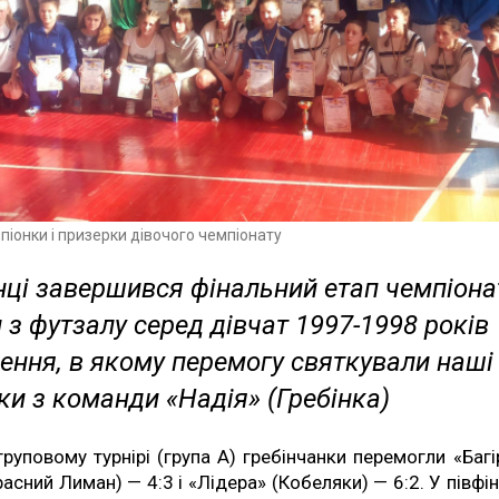
мпіонки і призерки дівочого чемпіонату
нці завершився фінальний етап чемпіона
 з футзалу серед дівчат 1997-1998 років
ення, в якому перемогу святкували наші
и з команди «Надія» (Гребінка)
груповому турнірі (група А) гребінчанки перемогли «Багі
расний Лиман) — 4:3 і «Лідера» (Кобеляки) — 6:2. У півфін