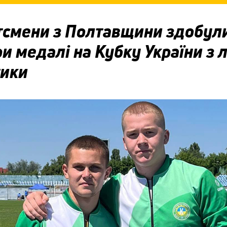
тсмени з Полтавщини здобул
и медалі на Кубку України з л
тики