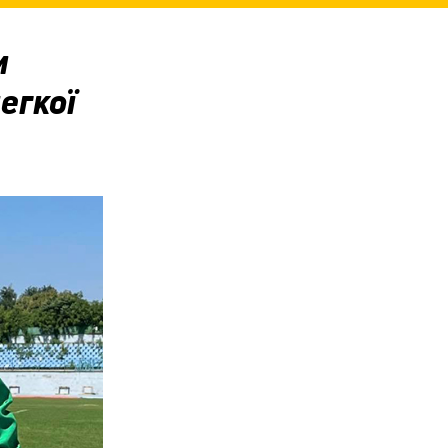
и
егкої