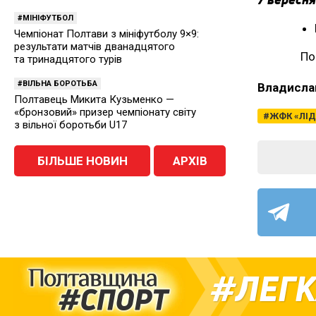
МІНІФУТБОЛ
Чемпіонат Полтави з мініфутболу 9×9:
результати матчів дванадцятого
По
та тринадцятого турів
ВІЛЬНА БОРОТЬБА
Владисла
Полтавець Микита Кузьменко —
«бронзовий» призер чемпіонату світу
ЖФК «ЛІД
з вільної боротьби U17
БІЛЬШЕ НОВИН
АРХІВ
ЛЕГК