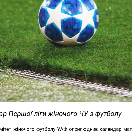
р Першої ліги жіночого ЧУ з футболу
мітет жіночого футболу УАФ оприлюднив календар мат