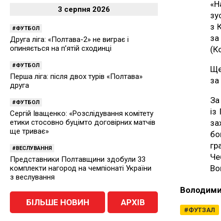
«Н
3 серпня 2026
зу
з 
ФУТБОЛ
за
Друга ліга: «Полтава-2» не виграє і
опиняється на п’ятій сходинці
(К
ФУТБОЛ
Ще
Перша ліга: після двох турів «Полтава»
за
друга
За
ФУТБОЛ
із
Сергій Іващенко: «Розслідування комітету
за
етики стосовно буцімто договірних матчів
ще триває»
бо
гр
ВЕСЛУВАННЯ
Че
Представники Полтавщини здобули 33
Во
комплекти нагород на чемпіонаті України
з веслування
Володими
БІЛЬШЕ НОВИН
АРХІВ
ФУТЗАЛ