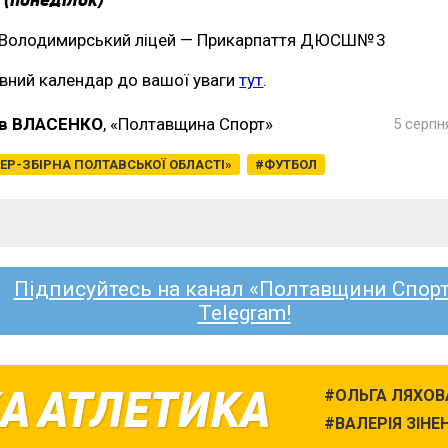
Володимирський ліцей — Прикарпаття ДЮСШ№ 3
вний календар до вашої уваги
тут
.
в ВЛАСЕНКО
, «Полтавщина Спорт»
5 серпн
ЕР-ЗБІРНА ПОЛТАВСЬКОЇ ОБЛАСТІ»
ФУТБОЛ
Підписуйтесь на канал «Полтавщини Спорт
Telegram!
А АТЛЕТИКА
ОЛЬГА ЛЯХОВ
ВАЛЕРІЯ ЗІНЕ