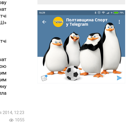
ову
чат
тчі
СШ»
тчі
чат
щою
щим
щим
ину
лла
я 2014, 12:23
1055