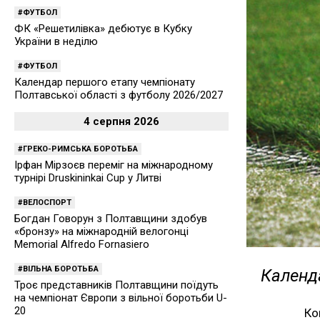
ФУТБОЛ
ФК «Решетилівка» дебютує в Кубку
України в неділю
ФУТБОЛ
Календар першого етапу чемпіонату
Полтавської області з футболу 2026/2027
4 серпня 2026
ГРЕКО-РИМСЬКА БОРОТЬБА
Ірфан Мірзоєв переміг на міжнародному
турнірі Druskininkai Cup у Литві
ВЕЛОСПОРТ
Богдан Говорун з Полтавщини здобув
«бронзу» на міжнародній велогонці
Memorial Alfredo Fornasiero
ВІЛЬНА БОРОТЬБА
Календа
Троє представників Полтавщини поїдуть
на чемпіонат Європи з вільної боротьби U-
20
Ко