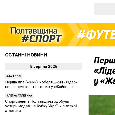
ФУТ
ОСТАННІ НОВИНИ
Перша
5 серпня 2026
«Ліде
ФУТБОЛ
у «Ж
Перша ліга (жінки): кобеляцький «Лідер»
почне чемпіонат в гостях у «Жайвора»
ЛЕГКА АТЛЕТИКА
Спортсмени з Полтавщини здобули
чотири медалі на Кубку України з легкої
атлетики