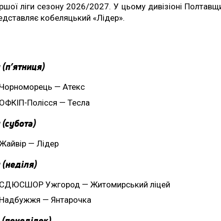
ршої ліги сезону 2026/2027. У цьому дивізіоні Полтавщ
едставляє кобеляцький «Лідер».
 (п’ятниця)
Чорноморець — Атекс
ОФКІП-Полісся — Тесла
 (субота)
Жайвір — Лідер
 (неділя)
СДЮСШОР Ужгород — Житомирський ліцей
Надбужжя — Янтарочка
 (понеділок)